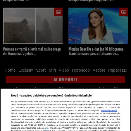
Vremea extremă a lovit mai multe orașe
Monica Dascălu a dat jos 10 kilograme.
din România. Vijeliile…
Transformarea prezentatoarei de…
Home
Exclusiv
Sport
Știri
Video
Horoscop
Vedete
Paparazzi
AI UN PONT?
Scrie-ne pe Whatsapp
, sună la 0741226226 sau trimite mail la
pont@cancan.ro
Nouă ne pasă ca datele tale personale să rămână confidențiale
Noi și partenerii noștri
1019
stocăm și/sau accesăm informații pe dispozitivul dvs., precum identificatorii cookie
unici pentru prelucrarea datelor cu caracter personal. Puteți accepta sau gestiona preferințele dvs. făcând clic mai
Știri interne
Știri externe
Politică
jos, respectiv vă puteți opune utilizării unui interes legitim în orice moment pe pagina cu politica de
confidențialitate. Aceste alegeri vor fi raportate partenerilor noștri și nu vă vor afecta navigarea.
Mai multe detalii
Noi si partenerii nostri (retelele de socializare si agentiile de publicitate partenere, precum si furnizorii nostri de
servicii de date analitice) prelucram date pentru a permite website-ului sa functioneze, pentru a personaliza
Ultimele stiri
Diete
Insula Iubirii
Dictionar de vise
LIFE STYLE
continutul si anunturile publicitare afisate in functie de interesele si/sau profilul dvs., pentru a va oferi
functionalitati aferente retelelor de socializare si pentru a analiza traficul pe website. Beneficiati de drepturile
Horoscop
prevazute de art. 15-22 din GDPR in legatura cu prelucrarea datelor cu caracter personal. Aceste drepturi pot fi
exercitate prin modalitatea indicata
aici
. Prin click pe “ACCEPT TOATE”, acceptati folosirea tuturor Tehnologiilor de
tip Cookie, care implica inclusiv acceptul dvs. cu privire la stocarea/accesarea informatiilor de catre Vendor-ii cu