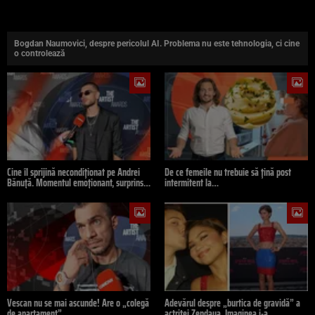
Bogdan Naumovici, despre pericolul AI. Problema nu este tehnologia, ci cine
o controlează
Cine îl sprijină necondiționat pe Andrei
De ce femeile nu trebuie să țină post
Bănuță. Momentul emoționant, surprins…
intermitent la…
Vescan nu se mai ascunde! Are o „colegă
Adevărul despre „burtica de gravidă” a
de apartament”…
actriței Zendaya. Imaginea i-a…