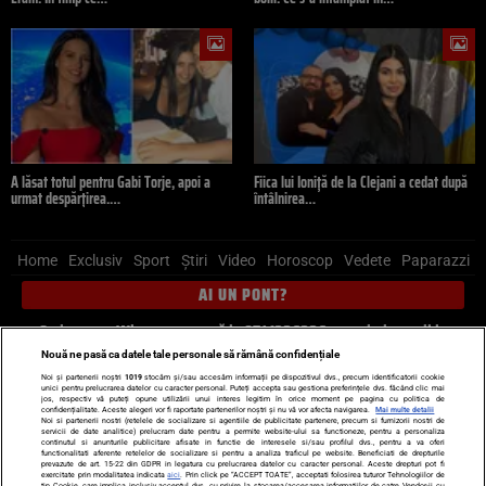
A lăsat totul pentru Gabi Torje, apoi a
Fiica lui Ioniță de la Clejani a cedat după
urmat despărțirea.…
întâlnirea…
Home
Exclusiv
Sport
Știri
Video
Horoscop
Vedete
Paparazzi
AI UN PONT?
Scrie-ne pe Whatsapp
, sună la 0741226226 sau trimite mail la
pont@cancan.ro
Nouă ne pasă ca datele tale personale să rămână confidențiale
Noi și partenerii noștri
1019
stocăm și/sau accesăm informații pe dispozitivul dvs., precum identificatorii cookie
unici pentru prelucrarea datelor cu caracter personal. Puteți accepta sau gestiona preferințele dvs. făcând clic mai
Știri interne
Știri externe
Politică
jos, respectiv vă puteți opune utilizării unui interes legitim în orice moment pe pagina cu politica de
confidențialitate. Aceste alegeri vor fi raportate partenerilor noștri și nu vă vor afecta navigarea.
Mai multe detalii
Noi si partenerii nostri (retelele de socializare si agentiile de publicitate partenere, precum si furnizorii nostri de
servicii de date analitice) prelucram date pentru a permite website-ului sa functioneze, pentru a personaliza
Ultimele stiri
Diete
Insula Iubirii
Dictionar de vise
LIFE STYLE
continutul si anunturile publicitare afisate in functie de interesele si/sau profilul dvs., pentru a va oferi
functionalitati aferente retelelor de socializare si pentru a analiza traficul pe website. Beneficiati de drepturile
Horoscop
prevazute de art. 15-22 din GDPR in legatura cu prelucrarea datelor cu caracter personal. Aceste drepturi pot fi
exercitate prin modalitatea indicata
aici
. Prin click pe “ACCEPT TOATE”, acceptati folosirea tuturor Tehnologiilor de
tip Cookie, care implica inclusiv acceptul dvs. cu privire la stocarea/accesarea informatiilor de catre Vendor-ii cu