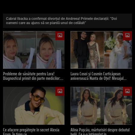
Cabral Ibacka a confirmat divorțul de Andreea! Primele declarații: ”Doi
oameni care au ajuns să se piardă unul de celălalt”
Probleme de sănătate pentru Lora!
Laura Cosoi și Cosmin Curticăpean
Diagnosticul primit din parte medicilor:…
aniversează Nunta de Oțel! Mesajul…
Ce afacere pregătește în secret Alexia
Alina Pușcău, mărturisiri despre debutul
Eram. În timp ce…
bolii. Ce s-a întâmplat în…