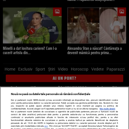
Minelli a dat lovitura carierei! Cum l-a
Alexandra Stan a născut! Cântăreața a
cucerit artista din…
devenit mămică pentru prima…
Home
Exclusiv
Sport
Știri
Video
Horoscop
Vedete
Paparazzi
AI UN PONT?
Scrie-ne pe Whatsapp
, sună la 0741226226 sau trimite mail la
pont@cancan.ro
Nouă ne pasă ca datele tale personale să rămână confidențiale
Noi și partenerii noștri
1019
stocăm și/sau accesăm informații pe dispozitivul dvs., precum identificatorii cookie
unici pentru prelucrarea datelor cu caracter personal. Puteți accepta sau gestiona preferințele dvs. făcând clic mai
Știri interne
Știri externe
Politică
jos, respectiv vă puteți opune utilizării unui interes legitim în orice moment pe pagina cu politica de
confidențialitate. Aceste alegeri vor fi raportate partenerilor noștri și nu vă vor afecta navigarea.
Mai multe detalii
Noi si partenerii nostri (retelele de socializare si agentiile de publicitate partenere, precum si furnizorii nostri de
servicii de date analitice) prelucram date pentru a permite website-ului sa functioneze, pentru a personaliza
Ultimele stiri
Diete
Insula Iubirii
Dictionar de vise
LIFE STYLE
continutul si anunturile publicitare afisate in functie de interesele si/sau profilul dvs., pentru a va oferi
functionalitati aferente retelelor de socializare si pentru a analiza traficul pe website. Beneficiati de drepturile
Horoscop
prevazute de art. 15-22 din GDPR in legatura cu prelucrarea datelor cu caracter personal. Aceste drepturi pot fi
exercitate prin modalitatea indicata
aici
. Prin click pe “ACCEPT TOATE”, acceptati folosirea tuturor Tehnologiilor de
tip Cookie, care implica inclusiv acceptul dvs. cu privire la stocarea/accesarea informatiilor de catre Vendor-ii cu