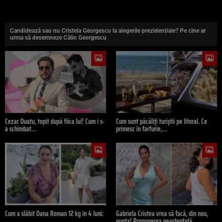
Candidează sau nu Cristela Georgescu la alegerile prezidențiale? Pe cine ar
urma să desemneze Călin Georgescu
Cezar Ouatu, topit după fiica lui! Cum i s-
Cum sunt păcăliți turiștii pe litoral. Ce
a schimbat…
primesc în farfurie,…
Cum a slăbit Oana Roman 12 kg în 4 luni:
Gabriela Cristea vrea să facă, din nou,
…
nunta! Propunerea neașteptată…