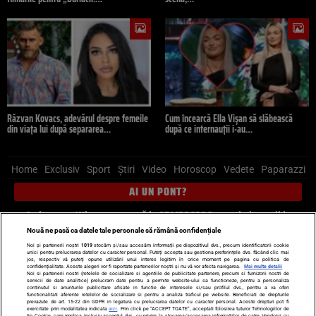
Răzvan Kovacs, adevărul despre femeile
Cum încearcă Ella Vișan să slăbească
din viața lui după separarea…
după ce internauții i-au…
Home
Exclusiv
Sport
Știri
Video
Horoscop
Vedete
Paparazzi
AI UN PONT?
Scrie-ne pe Whatsapp
, sună la 0741226226 sau trimite mail la
pont@cancan.ro
Nouă ne pasă ca datele tale personale să rămână confidențiale
Noi și partenerii noștri
1019
stocăm și/sau accesăm informații pe dispozitivul dvs., precum identificatorii cookie
unici pentru prelucrarea datelor cu caracter personal. Puteți accepta sau gestiona preferințele dvs. făcând clic mai
Știri interne
Știri externe
Politică
jos, respectiv vă puteți opune utilizării unui interes legitim în orice moment pe pagina cu politica de
confidențialitate. Aceste alegeri vor fi raportate partenerilor noștri și nu vă vor afecta navigarea.
Mai multe detalii
Noi si partenerii nostri (retelele de socializare si agentiile de publicitate partenere, precum si furnizorii nostri de
servicii de date analitice) prelucram date pentru a permite website-ului sa functioneze, pentru a personaliza
Ultimele stiri
Diete
Insula Iubirii
Dictionar de vise
LIFE STYLE
continutul si anunturile publicitare afisate in functie de interesele si/sau profilul dvs., pentru a va oferi
functionalitati aferente retelelor de socializare si pentru a analiza traficul pe website. Beneficiati de drepturile
Horoscop
prevazute de art. 15-22 din GDPR in legatura cu prelucrarea datelor cu caracter personal. Aceste drepturi pot fi
exercitate prin modalitatea indicata
aici
. Prin click pe “ACCEPT TOATE”, acceptati folosirea tuturor Tehnologiilor de
tip Cookie, care implica inclusiv acceptul dvs. cu privire la stocarea/accesarea informatiilor de catre Vendor-ii cu