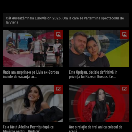
Cât durează finala Eurovision 2026. Ora la care se va termina spectacolul de
la Viena
Unde am surprins-o pe Livia ex-Bordea
Ema Oprișan, decizie definitivă în
înainte de vacanța cu…
privința lui Răzvan Kovacs. Ce…
Ce a făcut Adelina Pestrițu după ce
Are o relație de trei ani cu colegul de
filmările pentru „Burlacii:…
scenă,…