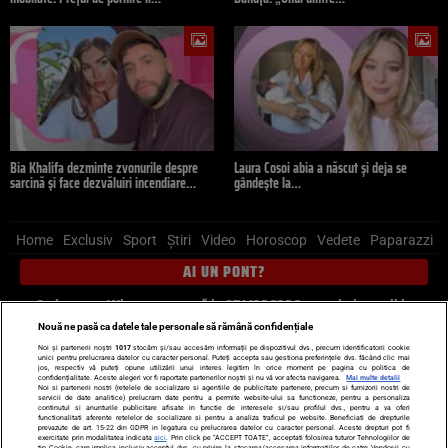
Bia Khalifa dezminte zvonurile despre
Laura Cosoi abia a născut și deja se
sarcină și face dezvăluiri incendiare…
gândește la…
Home
Exclusiv
Sport
Știri
Video
Horoscop
Vedete
Paparazzi
AI UN PONT?
Scrie-ne pe Whatsapp
, sună la 0741226226 sau trimite mail la
pont@cancan.ro
Nouă ne pasă ca datele tale personale să rămână confidențiale
Noi și partenerii noștri
1017
stocăm și/sau accesăm informații pe dispozitivul dvs., precum identificatorii cookie
unici pentru prelucrarea datelor cu caracter personal. Puteți accepta sau gestiona preferințele dvs. făcând clic mai
Știri interne
Știri externe
Politică
jos, respectiv vă puteți opune utilizării unui interes legitim în orice moment pe pagina cu politica de
confidențialitate. Aceste alegeri vor fi raportate partenerilor noștri și nu vă vor afecta navigarea.
Mai multe detalii
Noi si partenerii nostri (retelele de socializare si agentiile de publicitate partenere, precum si furnizorii nostri de
servicii de date analitice) prelucram date pentru a permite website-ului sa functioneze, pentru a personaliza
Ultimele stiri
Diete
Insula Iubirii
Dictionar de vise
LIFE STYLE
continutul si anunturile publicitare afisate in functie de interesele si/sau profilul dvs., pentru a va oferi
functionalitati aferente retelelor de socializare si pentru a analiza traficul pe website. Beneficiati de drepturile
Horoscop
prevazute de art. 15-22 din GDPR in legatura cu prelucrarea datelor cu caracter personal. Aceste drepturi pot fi
exercitate prin modalitatea indicata
aici
. Prin click pe “ACCEPT TOATE”, acceptati folosirea tuturor Tehnologiilor de
tip Cookie, care implica inclusiv acceptul dvs. cu privire la stocarea/accesarea informatiilor de catre Vendor-ii cu