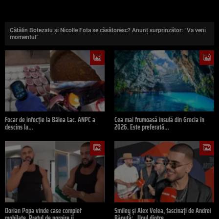
Cătălin Botezatu și Nicolle Fota se căsătoresc? Anunț surprinzător: ”Va veni
momentul”
Focar de infecție la Bâlea Lac. ANPC a
Cea mai frumoasă insulă din Grecia în
descins la…
2026. Este preferată…
Dorian Popa vinde case complet
Smiley și Alex Velea, fascinați de Andrei
mobilate. Prețul de pornire îi…
Bănuță: „Unul dintre…