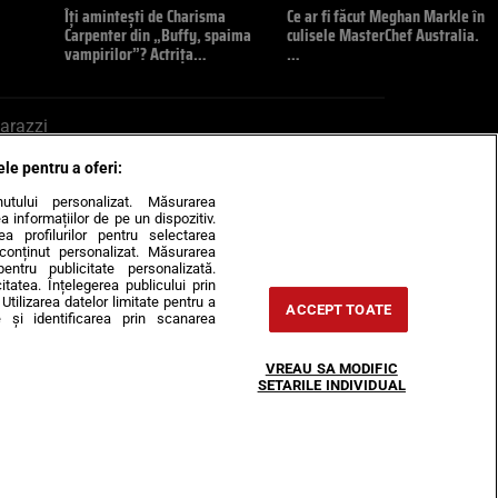
Îți amintești de Charisma
Ce ar fi făcut Meghan Markle în
Carpenter din „Buffy, spaima
culisele MasterChef Australia.
vampirilor”? Actrița…
…
arazzi
ele pentru a oferi:
ite mail la pont@cancan.ro
inutului personalizat. Măsurarea
informațiilor de pe un dispozitiv.
rea profilurilor pentru selectarea
e conținut personalizat. Măsurarea
pentru publicitate personalizată.
itatea. Înțelegerea publicului prin
Utilizarea datelor limitate pentru a
ACCEPT TOATE
 și identificarea prin scanarea
Horoscop
VREAU SA MODIFIC
-urile
Despre noi
Contact
SETARILE INDIVIDUAL