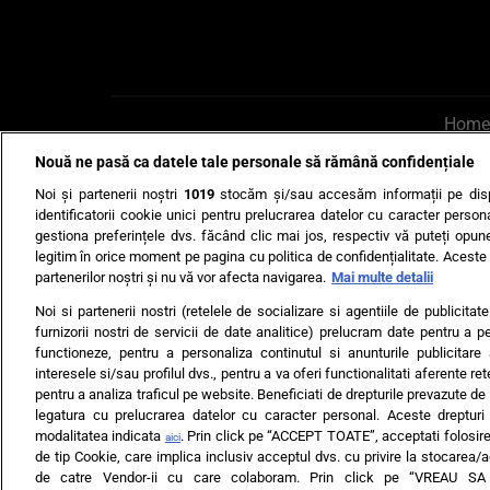
Home
Nouă ne pasă ca datele tale personale să rămână confidențiale
AI UN PONT?
Scrie-ne p
Noi și partenerii noștri
1019
stocăm și/sau accesăm informații pe disp
identificatorii cookie unici pentru prelucrarea datelor cu caracter person
gestiona preferințele dvs. făcând clic mai jos, respectiv vă puteți opune 
legitim în orice moment pe pagina cu politica de confidențialitate. Aceste a
partenerilor noștri și nu vă vor afecta navigarea.
Mai multe detalii
Noi si partenerii nostri (retelele de socializare si agentiile de publicita
Ultimele s
furnizorii nostri de servicii de date analitice) prelucram date pentru a p
functioneze, pentru a personaliza continutul si anunturile publicitare
Echipa editorială
Termeni si
interesele si/sau profilul dvs., pentru a va oferi functionalitati aferente ret
pentru a analiza traficul pe website. Beneficiati de drepturile prevazute de
legatura cu prelucrarea datelor cu caracter personal. Aceste drepturi 
modalitatea indicata
. Prin click pe “ACCEPT TOATE”, acceptati folosire
aici
de tip Cookie, care implica inclusiv acceptul dvs. cu privire la stocarea/
de catre Vendor-ii cu care colaboram. Prin click pe “VREAU S