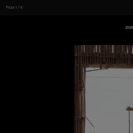
Poza
1
/ 6