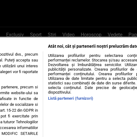
Exclusiv
Sport
Știri
Video
Horoscop
Vedete
Pap
Atât noi, cât și partenerii noștri prelucrăm dat
e Whatsapp
, sună la 0741226226 sau trim
ozitivul dvs., precum
Utilizarea profilurilor pentru selectarea conț
al. Puteți accepta sau
performanței reclamelor. Stocarea și/sau accesarea 
Dezvoltarea și îmbunătățirea serviciilor. Utiliza
utilizării unui interes
publicității personalizate. Crearea profilurilor d
legeri vor fi raportate
Știri interne
Știri externe
Politică
performanței conținutului. Crearea profilurilor 
Utilizarea de date limitate pentru a selecta public
statistici sau combinații de date din surse diferite. 
te partenere, precum si
selecta conținutul. Date precise de geolocație
tiri
Diete
Insula Iubirii
Dictionar de vise
LIFE STYLE
dispozitivului.
ermite website-ului sa
Listă parteneri (furnizori)
 afisate in functie de
 condiții
Politica de confidențialitate
Politica privind Cookie
elelor de socializare si
 art. 15-22 din GDPR in
pot fi exercitate prin
Modifică Setările
a tuturor Tehnologiilor
accesarea informatiilor
A MODIFIC SETARILE
© 2026 - Toate drepturile rezervate