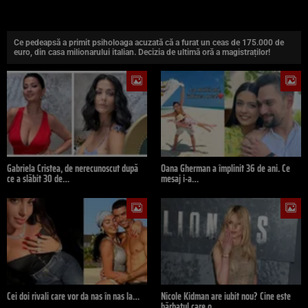
Ce pedeapsă a primit psiholoaga acuzată că a furat un ceas de 175.000 de
euro, din casa milionarului italian. Decizia de ultimă oră a magistraților!
Gabriela Cristea, de nerecunoscut după
Oana Gherman a împlinit 36 de ani. Ce
ce a slăbit 30 de…
mesaj i-a…
Cei doi rivali care vor da nas în nas la…
Nicole Kidman are iubit nou? Cine este
bărbatul care o…