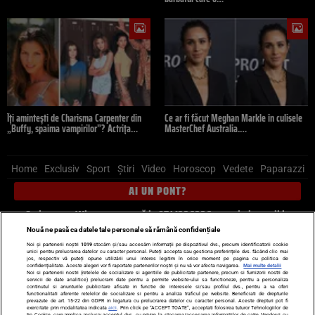
Îți amintești de Charisma Carpenter din
Ce ar fi făcut Meghan Markle în culisele
„Buffy, spaima vampirilor”? Actrița…
MasterChef Australia.…
Home
Exclusiv
Sport
Știri
Video
Horoscop
Vedete
Paparazzi
AI UN PONT?
Scrie-ne pe Whatsapp
, sună la 0741226226 sau trimite mail la
pont@cancan.ro
Nouă ne pasă ca datele tale personale să rămână confidențiale
Noi și partenerii noștri
1019
stocăm și/sau accesăm informații pe dispozitivul dvs., precum identificatorii cookie
unici pentru prelucrarea datelor cu caracter personal. Puteți accepta sau gestiona preferințele dvs. făcând clic mai
Știri interne
Știri externe
Politică
jos, respectiv vă puteți opune utilizării unui interes legitim în orice moment pe pagina cu politica de
confidențialitate. Aceste alegeri vor fi raportate partenerilor noștri și nu vă vor afecta navigarea.
Mai multe detalii
Noi si partenerii nostri (retelele de socializare si agentiile de publicitate partenere, precum si furnizorii nostri de
servicii de date analitice) prelucram date pentru a permite website-ului sa functioneze, pentru a personaliza
Ultimele stiri
Diete
Insula Iubirii
Dictionar de vise
LIFE STYLE
continutul si anunturile publicitare afisate in functie de interesele si/sau profilul dvs., pentru a va oferi
functionalitati aferente retelelor de socializare si pentru a analiza traficul pe website. Beneficiati de drepturile
Horoscop
prevazute de art. 15-22 din GDPR in legatura cu prelucrarea datelor cu caracter personal. Aceste drepturi pot fi
exercitate prin modalitatea indicata
aici
. Prin click pe “ACCEPT TOATE”, acceptati folosirea tuturor Tehnologiilor de
tip Cookie, care implica inclusiv acceptul dvs. cu privire la stocarea/accesarea informatiilor de catre Vendor-ii cu