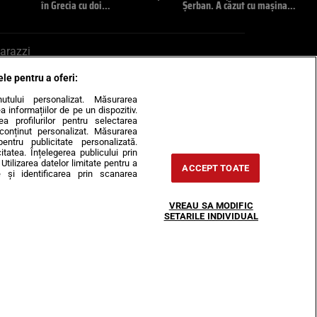
în Grecia cu doi…
Șerban. A căzut cu mașina…
arazzi
ele pentru a oferi:
ite mail la pont@cancan.ro
inutului personalizat. Măsurarea
informațiilor de pe un dispozitiv.
rea profilurilor pentru selectarea
e conținut personalizat. Măsurarea
pentru publicitate personalizată.
itatea. Înțelegerea publicului prin
Utilizarea datelor limitate pentru a
ACCEPT TOATE
 și identificarea prin scanarea
Horoscop
VREAU SA MODIFIC
-urile
Despre noi
Contact
SETARILE INDIVIDUAL
31407, CIF: RO35451445