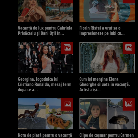
Vacanță de lux pentru Gabriela
Florin Ristei a vrut sa o
Prisăcariu și Dani Oțil în…
impresioneze pe iubi cu…
Georgina, logodnica lui
Cum își menține Elena
Cristiano Ronaldo, mesaj ferm
Gheorghe silueta în vacanță.
după ce a…
Artista își…
Nota de plată pentru o vacanță
Clipe de coșmar pentru Carmen