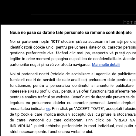
Home
Nouă ne pasă ca datele tale personale să rămână confidențiale
AI UN PONT?
Scrie-ne p
Noi și partenerii noștri
1017
stocăm și/sau accesăm informații pe disp
identificatorii cookie unici pentru prelucrarea datelor cu caracter person
gestiona preferințele dvs. făcând clic mai jos, respectiv vă puteți opune 
legitim în orice moment pe pagina cu politica de confidențialitate. Aceste a
partenerilor noștri și nu vă vor afecta navigarea.
Mai multe detalii
Noi si partenerii nostri (retelele de socializare si agentiile de publicita
Ultimele s
furnizorii nostri de servicii de date analitice) prelucram date pentru a p
functioneze, pentru a personaliza continutul si anunturile publicitare
Echipa editorială
Termeni si
interesele si/sau profilul dvs., pentru a va oferi functionalitati aferente ret
pentru a analiza traficul pe website. Beneficiati de drepturile prevazute de
legatura cu prelucrarea datelor cu caracter personal. Aceste drepturi 
modalitatea indicata
. Prin click pe “ACCEPT TOATE”, acceptati folosire
aici
de tip Cookie, care implica inclusiv acceptul dvs. cu privire la stocarea/
de catre Vendor-ii cu care colaboram. Prin click pe “VREAU S
INDIVIDUAL” puteti schimba preferintele in mod individual, mai putin 
ARC MEDIA PUBLISH
strict necesare pentru functionarea website-ului.