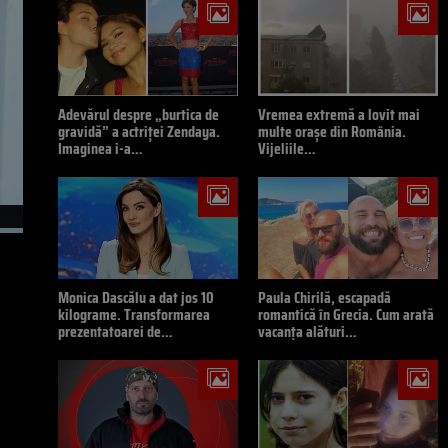
Adevărul despre „burtica de
Vremea extremă a lovit mai
gravidă” a actriței Zendaya.
multe orașe din România.
Imaginea i-a…
Vijeliile…
Monica Dascălu a dat jos 10
Paula Chirilă, escapadă
kilograme. Transformarea
romantică în Grecia. Cum arată
prezentatoarei de…
vacanța alături…