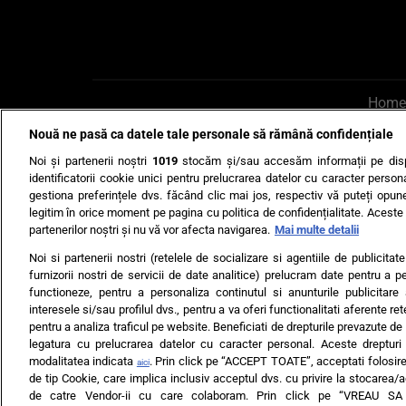
Home
Nouă ne pasă ca datele tale personale să rămână confidențiale
AI UN PONT?
Scrie-ne p
Noi și partenerii noștri
1019
stocăm și/sau accesăm informații pe disp
identificatorii cookie unici pentru prelucrarea datelor cu caracter person
gestiona preferințele dvs. făcând clic mai jos, respectiv vă puteți opune 
legitim în orice moment pe pagina cu politica de confidențialitate. Aceste a
partenerilor noștri și nu vă vor afecta navigarea.
Mai multe detalii
Noi si partenerii nostri (retelele de socializare si agentiile de publicita
Ultimele s
furnizorii nostri de servicii de date analitice) prelucram date pentru a p
functioneze, pentru a personaliza continutul si anunturile publicitare
Echipa editorială
Termeni si
interesele si/sau profilul dvs., pentru a va oferi functionalitati aferente ret
pentru a analiza traficul pe website. Beneficiati de drepturile prevazute de
legatura cu prelucrarea datelor cu caracter personal. Aceste drepturi 
modalitatea indicata
. Prin click pe “ACCEPT TOATE”, acceptati folosire
aici
de tip Cookie, care implica inclusiv acceptul dvs. cu privire la stocarea/
de catre Vendor-ii cu care colaboram. Prin click pe “VREAU S