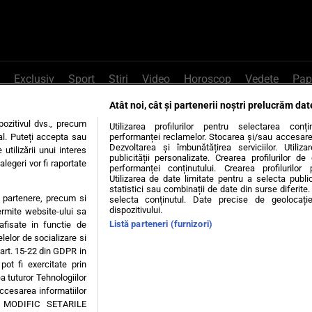
Exclusiv
Sport
Știri
Video
Horoscop
Vedete
Pap
Atât noi, cât și partenerii noștri prelucrăm dat
e Whatsapp
, sună la 0741226226 sau trim
ozitivul dvs., precum
Utilizarea profilurilor pentru selectarea conț
al. Puteți accepta sau
performanței reclamelor. Stocarea și/sau accesarea 
Dezvoltarea și îmbunătățirea serviciilor. Utiliza
utilizării unui interes
publicității personalizate. Crearea profilurilor d
legeri vor fi raportate
Știri interne
Știri externe
Politică
performanței conținutului. Crearea profilurilor 
Utilizarea de date limitate pentru a selecta public
statistici sau combinații de date din surse diferite. 
te partenere, precum si
selecta conținutul. Date precise de geolocație
tiri
Diete
Insula Iubirii
Dictionar de vise
LIFE STYLE
dispozitivului.
ermite website-ului sa
Listă parteneri (furnizori)
 afisate in functie de
 condiții
Politica de confidențialitate
Politica privind Cookie
elelor de socializare si
 art. 15-22 din GDPR in
pot fi exercitate prin
Modifică Setările
a tuturor Tehnologiilor
accesarea informatiilor
A MODIFIC SETARILE
© 2026 - Toate drepturile rezervate