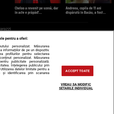
Cheloo a revenit pe scenă, dar
Andreea, copila de 11 ani
în acte e prăpăd!…
dispărută în Bacău, a fost…
arazzi
ele pentru a oferi:
ite mail la pont@cancan.ro
inutului personalizat. Măsurarea
informațiilor de pe un dispozitiv.
rea profilurilor pentru selectarea
e conținut personalizat. Măsurarea
pentru publicitate personalizată.
itatea. Înțelegerea publicului prin
Utilizarea datelor limitate pentru a
ACCEPT TOATE
 și identificarea prin scanarea
Horoscop
VREAU SA MODIFIC
-urile
Despre noi
Contact
SETARILE INDIVIDUAL