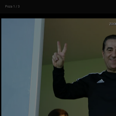
Poza
1
/ 3