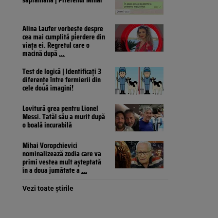
Alina Laufer vorbește despre
cea mai cumplită pierdere din
viața ei. Regretul care o
macină după
...
Test de logică | Identificați 3
diferențe între fermierii din
cele două imagini!
Lovitură grea pentru Lionel
Messi. Tatăl său a murit după
o boală incurabilă
Mihai Voropchievici
nominalizează zodia care va
primi vestea mult așteptată
în a doua jumătate a
...
Vezi toate știrile