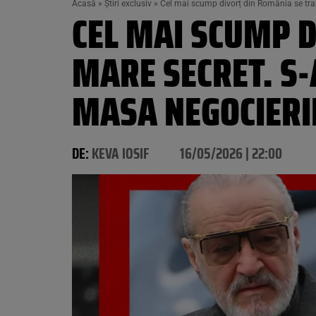
Acasă
»
Știri exclusiv
»
Cel mai scump divorț din România se tra
CEL MAI SCUMP 
MARE SECRET. S-
MASA NEGOCIERI
DE:
KEVA IOSIF
16/05/2026 | 22:00