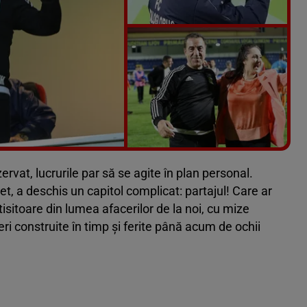
Vezi galeria foto
3 poze
rvat, lucrurile par să se agite în plan personal.
et, a deschis un capitol complicat: partajul! Care ar
isitoare din lumea afacerilor de la noi, cu mize
ri construite în timp și ferite până acum de ochii