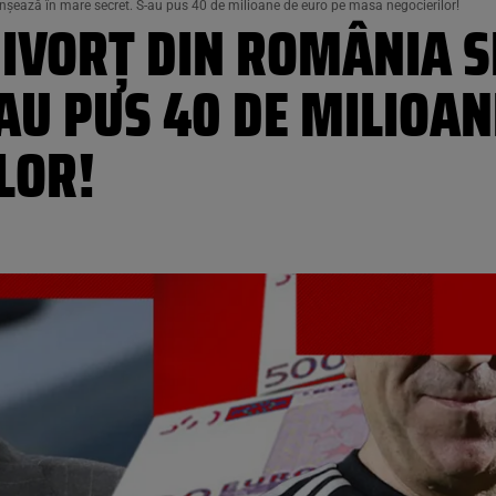
nșează în mare secret. S-au pus 40 de milioane de euro pe masa negocierilor!
DIVORȚ DIN ROMÂNIA S
AU PUS 40 DE MILIOAN
LOR!