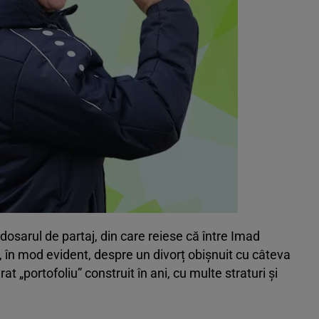
dosarul de partaj, din care reiese că între Imad
, în mod evident, despre un divorț obișnuit cu câteva
t „portofoliu” construit în ani, cu multe straturi și