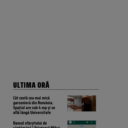
ULTIMA ORĂ
Cât costă cea mai mică
garsonieră din România.
Spațiul are sub 4 mp și se
află lângă Universitate
Bancul sfârșitului de
săptămână | Prietenul Mihai