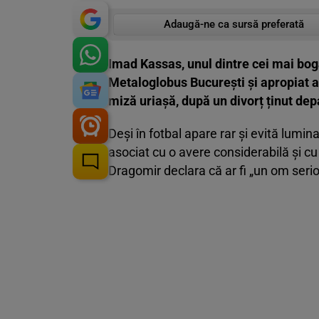
Adaugă-ne ca sursă preferată
Imad Kassas, unul dintre cei mai bogaț
Metaloglobus București și apropiat al l
miză uriașă, după un divorț ținut dep
Deși în fotbal apare rar și evită lumin
asociat cu o avere considerabilă și cu
Dragomir declara că ar fi „un om seri