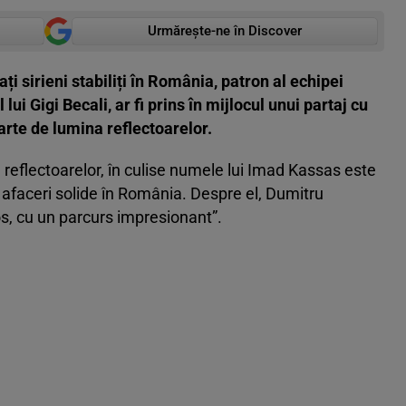
Urmărește-ne în Discover
i sirieni stabiliți în România, patron al echipei
ui Gigi Becali, ar fi prins în mijlocul unui partaj cu
arte de lumina reflectoarelor.
a reflectoarelor, în culise numele lui Imad Kassas este
 afaceri solide în România. Despre el, Dumitru
os, cu un parcurs impresionant”.