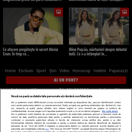
Ce afacere pregătește în secret Alexia
Alina Pușcău, mărturisiri despre debutul
Eram. În timp ce…
bolii. Ce s-a întâmplat în…
Home
Exclusiv
Sport
Știri
Video
Horoscop
Vedete
Paparazzi
AI UN PONT?
Scrie-ne pe Whatsapp
, sună la 0741226226 sau trimite mail la
pont@cancan.ro
Nouă ne pasă ca datele tale personale să rămână confidențiale
Noi și partenerii noștri
1019
stocăm și/sau accesăm informații pe dispozitivul dvs., precum identificatorii cookie
unici pentru prelucrarea datelor cu caracter personal. Puteți accepta sau gestiona preferințele dvs. făcând clic mai
Știri interne
Știri externe
Politică
jos, respectiv vă puteți opune utilizării unui interes legitim în orice moment pe pagina cu politica de
confidențialitate. Aceste alegeri vor fi raportate partenerilor noștri și nu vă vor afecta navigarea.
Mai multe detalii
Noi si partenerii nostri (retelele de socializare si agentiile de publicitate partenere, precum si furnizorii nostri de
servicii de date analitice) prelucram date pentru a permite website-ului sa functioneze, pentru a personaliza
Ultimele stiri
Diete
Insula Iubirii
Dictionar de vise
LIFE STYLE
continutul si anunturile publicitare afisate in functie de interesele si/sau profilul dvs., pentru a va oferi
functionalitati aferente retelelor de socializare si pentru a analiza traficul pe website. Beneficiati de drepturile
Horoscop
prevazute de art. 15-22 din GDPR in legatura cu prelucrarea datelor cu caracter personal. Aceste drepturi pot fi
exercitate prin modalitatea indicata
aici
. Prin click pe “ACCEPT TOATE”, acceptati folosirea tuturor Tehnologiilor de
tip Cookie, care implica inclusiv acceptul dvs. cu privire la stocarea/accesarea informatiilor de catre Vendor-ii cu