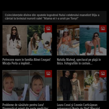
Coincidențele divine din spatele logodnei fiului celebrului manelist! Biju a
cântat la botezul nurorii sale! ”Mama ei l-a ursit pe Tony!”
Petrecere mare în familia Alinei Ceușan!
Natalia Mateuț, spectacol pe plajă în
Micuța Perla a împlinit…
Ibiza. Fotografiile în costum…
Probleme de sănătate pentru Lora!
Laura Cosoi și Cosmin Curticăpean
Diagnosticul primit din parte medicilor:…
aniversează Nunta de Oțel! Mesajul…