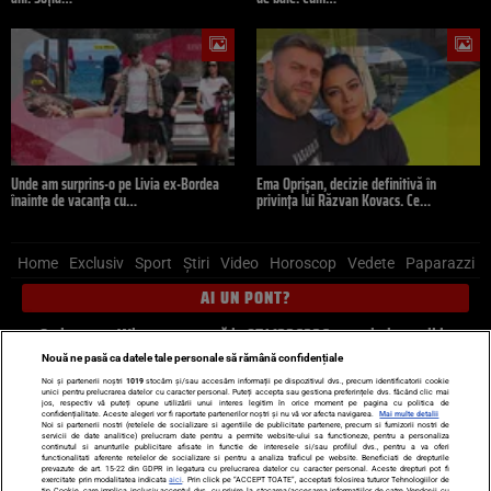
Unde am surprins-o pe Livia ex-Bordea
Ema Oprișan, decizie definitivă în
înainte de vacanța cu…
privința lui Răzvan Kovacs. Ce…
Home
Exclusiv
Sport
Știri
Video
Horoscop
Vedete
Paparazzi
AI UN PONT?
Scrie-ne pe Whatsapp
, sună la 0741226226 sau trimite mail la
pont@cancan.ro
Nouă ne pasă ca datele tale personale să rămână confidențiale
Noi și partenerii noștri
1019
stocăm și/sau accesăm informații pe dispozitivul dvs., precum identificatorii cookie
unici pentru prelucrarea datelor cu caracter personal. Puteți accepta sau gestiona preferințele dvs. făcând clic mai
Știri interne
Știri externe
Politică
jos, respectiv vă puteți opune utilizării unui interes legitim în orice moment pe pagina cu politica de
confidențialitate. Aceste alegeri vor fi raportate partenerilor noștri și nu vă vor afecta navigarea.
Mai multe detalii
Noi si partenerii nostri (retelele de socializare si agentiile de publicitate partenere, precum si furnizorii nostri de
servicii de date analitice) prelucram date pentru a permite website-ului sa functioneze, pentru a personaliza
Ultimele stiri
Diete
Insula Iubirii
Dictionar de vise
LIFE STYLE
continutul si anunturile publicitare afisate in functie de interesele si/sau profilul dvs., pentru a va oferi
functionalitati aferente retelelor de socializare si pentru a analiza traficul pe website. Beneficiati de drepturile
Horoscop
prevazute de art. 15-22 din GDPR in legatura cu prelucrarea datelor cu caracter personal. Aceste drepturi pot fi
exercitate prin modalitatea indicata
aici
. Prin click pe “ACCEPT TOATE”, acceptati folosirea tuturor Tehnologiilor de
tip Cookie, care implica inclusiv acceptul dvs. cu privire la stocarea/accesarea informatiilor de catre Vendor-ii cu