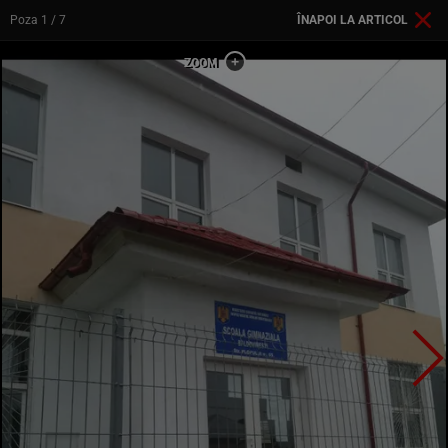
Poza
1
/ 7
ÎNAPOI LA ARTICOL