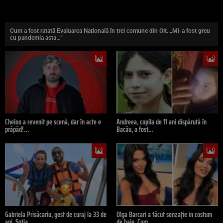
Cum a fost ratată Evaluarea Națională în trei comune din Olt. „Mi-a fost greu
cu pandemia asta…”
Cheloo a revenit pe scenă, dar în acte e
Andreea, copila de 11 ani dispărută în
prăpăd!…
Bacău, a fost…
Gabriela Prisăcariu, gest de curaj la 33 de
Olga Barcari a făcut senzație în costum
ani. Soția…
de baie. Cum…