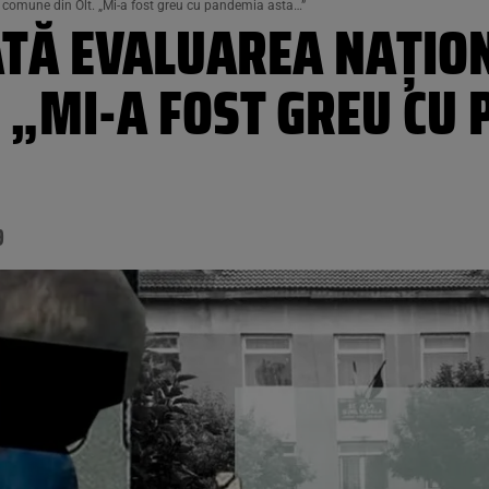
i comune din Olt. „Mi-a fost greu cu pandemia asta…”
TĂ EVALUAREA NAȚION
 „MI-A FOST GREU CU
9