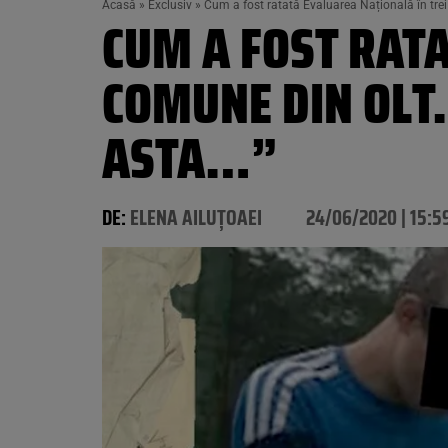
Acasă
»
Exclusiv
»
Cum a fost ratată Evaluarea Națională în tre
CUM A FOST RATA
COMUNE DIN OLT.
ASTA…”
DE:
ELENA AILUȚOAEI
24/06/2020 | 15:5