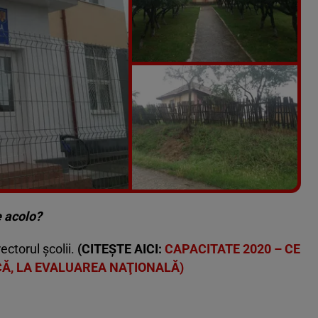
Vezi galeria foto
7 poze
e acolo?
ectorul școlii.
(CITEȘTE AICI:
CAPACITATE 2020 – CE
CĂ, LA EVALUAREA NAŢIONALĂ)