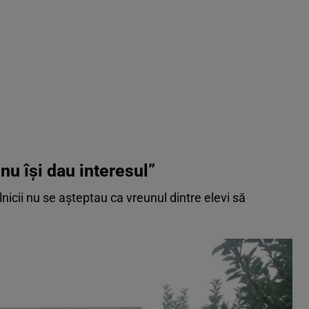
i nu își dau interesul”
calnicii nu se aşteptau ca vreunul dintre elevi să