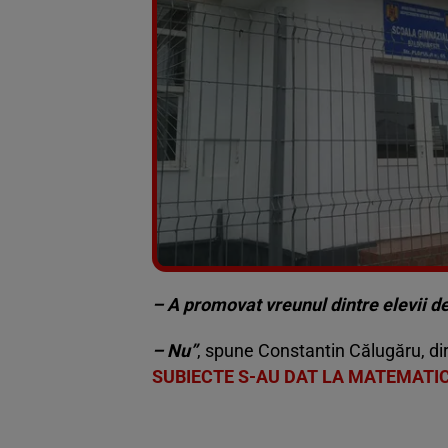
– A promovat vreunul dintre elevii d
– Nu”
, spune Constantin Călugăru, dir
SUBIECTE S-AU DAT LA MATEMATI