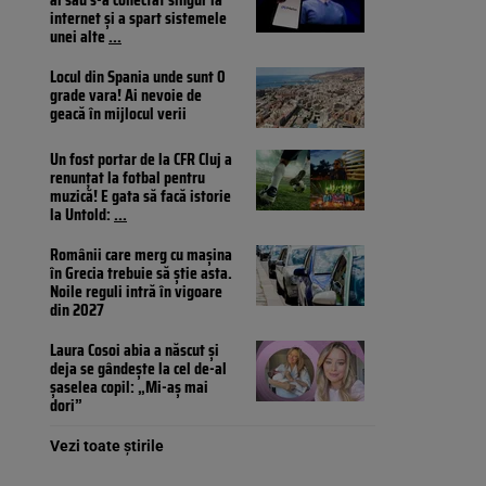
internet și a spart sistemele
unei alte
...
Locul din Spania unde sunt 0
grade vara! Ai nevoie de
geacă în mijlocul verii
Un fost portar de la CFR Cluj a
renunțat la fotbal pentru
muzică! E gata să facă istorie
la Untold:
...
Românii care merg cu mașina
în Grecia trebuie să știe asta.
Noile reguli intră în vigoare
din 2027
Laura Cosoi abia a născut și
deja se gândește la cel de-al
șaselea copil: „Mi-aș mai
dori”
Vezi toate știrile