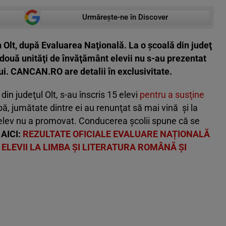
Urmărește-ne în Discover
 Olt, după Evaluarea Naţională. La o şcoală din judeţ
e două unităţi de învăţământ elevii nu s-au prezentat
i. CANCAN.RO are detalii în exclusivitate.
in judeţul Olt, s-au înscris 15 elevi
pentru a susţine
ă, jumătate dintre ei au renunţat să mai vină şi la
 elev nu a promovat. Conducerea şcolii spune că se
 AICI:
REZULTATE OFICIALE EVALUARE NAȚIONALĂ
 ELEVII LA LIMBA ȘI LITERATURA ROMÂNĂ ȘI