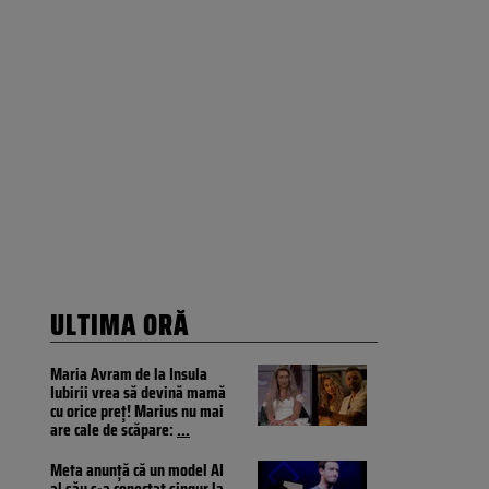
ULTIMA ORĂ
Maria Avram de la Insula
Iubirii vrea să devină mamă
cu orice preț! Marius nu mai
are cale de scăpare:
...
Meta anunță că un model AI
al său s-a conectat singur la