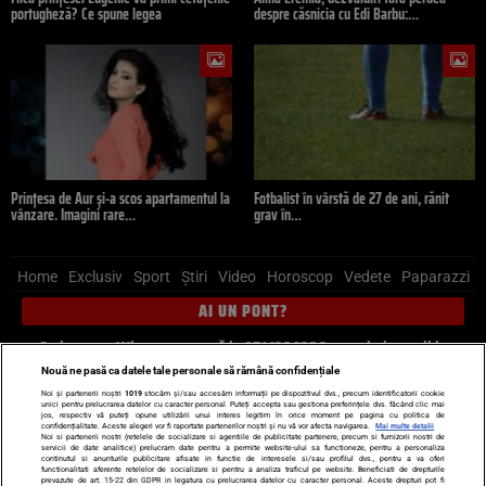
portugheză? Ce spune legea
despre căsnicia cu Edi Barbu:…
Prințesa de Aur și-a scos apartamentul la
Fotbalist în vârstă de 27 de ani, rănit
vânzare. Imagini rare…
grav în…
Home
Exclusiv
Sport
Știri
Video
Horoscop
Vedete
Paparazzi
AI UN PONT?
Scrie-ne pe Whatsapp
, sună la 0741226226 sau trimite mail la
pont@cancan.ro
Nouă ne pasă ca datele tale personale să rămână confidențiale
Noi și partenerii noștri
1019
stocăm și/sau accesăm informații pe dispozitivul dvs., precum identificatorii cookie
unici pentru prelucrarea datelor cu caracter personal. Puteți accepta sau gestiona preferințele dvs. făcând clic mai
Știri interne
Știri externe
Politică
jos, respectiv vă puteți opune utilizării unui interes legitim în orice moment pe pagina cu politica de
confidențialitate. Aceste alegeri vor fi raportate partenerilor noștri și nu vă vor afecta navigarea.
Mai multe detalii
Noi si partenerii nostri (retelele de socializare si agentiile de publicitate partenere, precum si furnizorii nostri de
servicii de date analitice) prelucram date pentru a permite website-ului sa functioneze, pentru a personaliza
Ultimele stiri
Diete
Insula Iubirii
Dictionar de vise
LIFE STYLE
continutul si anunturile publicitare afisate in functie de interesele si/sau profilul dvs., pentru a va oferi
functionalitati aferente retelelor de socializare si pentru a analiza traficul pe website. Beneficiati de drepturile
Horoscop
prevazute de art. 15-22 din GDPR in legatura cu prelucrarea datelor cu caracter personal. Aceste drepturi pot fi