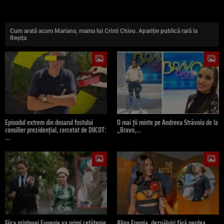
Cum arată acum Mariana, mama lui Cristi Chivu. Apariție publică rară la
Reșița
Episodul extrem din dosarul fostului
O mai ții minte pe Andreea Străvoiu de la
consilier prezidențial, cercetat de DIICOT:
„Bravo,…
…
Fiica prințesei Eugenie va primi cetățenie
Alina Eremia, dezvăluiri fără perdea