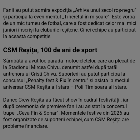
Fanii au putut admira expoziția „Arhiva unui secol roş-negru”
și participa la evenimentul „Tineretul în mișcare”. Este vorba
de un mic turneu de fotbal, care a fost dedicat celor mai mici
juniori înscriși la cluburile reșițene. Cinci echipe au participat
la această competiție.
CSM Reșița, 100 de ani de sport
Sâmbătă a avut loc parada motocicletelor, care au plecat de
la Stadionul Mircea Chivu, denumit astfel după tatăl
antrenorului Cristi Chivu. Suporterii au putut participa la
concursul „Penalty fest & Fix în centru” și asista la meciul
aniversar CSM Reșița all stars – Poli Timișoara all stars.
Dance Crew Reșița au făcut show în cadrul festivității, iar
după ceremonia de premiere fanii au asistat la concertul
trupei „Ceva Fin & Sonar”. Momentele festive din 2026 au
fost organizate de suporterii echipei, cum CSM Reșița are
probleme financiare.