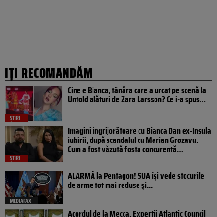
IȚI RECOMANDĂM
Cine e Bianca, tânăra care a urcat pe scenă la
Untold alături de Zara Larsson? Ce i-a spus…
ȘTIRI
Imagini îngrijorătoare cu Bianca Dan ex-Insula
iubirii, după scandalul cu Marian Grozavu.
Cum a fost văzută fosta concurentă…
ȘTIRI
ALARMĂ la Pentagon! SUA își vede stocurile
de arme tot mai reduse și...
MEDIAFAX
Acordul de la Mecca. Experții Atlantic Council