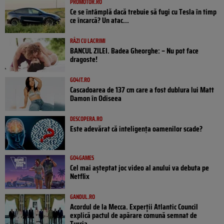
PROMOTOR.RO
Ce se întâmplă dacă trebuie să fugi cu Tesla în timp
ce încarcă? Un atac...
RÂZI CU LACRIMI
BANCUL ZILEI. Badea Gheorghe: – Nu pot face
dragoste!
GO4IT.RO
Cascadoarea de 137 cm care a fost dublura lui Matt
Damon în Odiseea
DESCOPERA.RO
Este adevărat că inteligența oamenilor scade?
GO4GAMES
Cel mai așteptat joc video al anului va debuta pe
Netflix
GANDUL.RO
Acordul de la Mecca. Experții Atlantic Council
explică pactul de apărare comună semnat de
Turcia,...