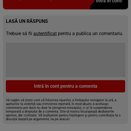
Intră în cont!
LASĂ UN RĂSPUNS
Trebuie să fii
autentificat
pentru a publica un comentariu.
Intră în cont pentru a comenta
Vă rugăm să țineți cont că folosirea injuriilor, a limbajului instigator la ură, a
apelurilor la violență sau trimiterea repetată, în mod abuziv, a aceluiași
comentariu pot duce nu doar la ștergerea mesajului, ci și la suspendarea
temporară a dreptului de a comenta. Site-ul nostru încurajează dezbaterile
aprinse, dar civilizate. Vă mulțumim pentru înțelegere și pentru contribuția la o
discuție bazată pe argumente, nu pe atacuri.