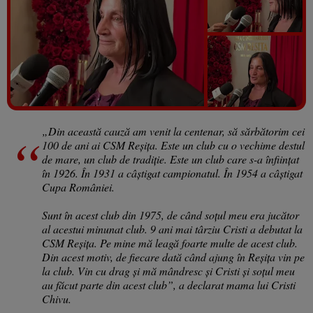
Vezi galeria foto
15 poze
„Din această cauză am venit la centenar, să sărbătorim cei
100 de ani ai CSM Reșița. Este un club cu o vechime destul
de mare, un club de tradiție. Este un club care s-a înființat
în 1926. În 1931 a câștigat campionatul. În 1954 a câștigat
Cupa României.
Sunt în acest club din 1975, de când soțul meu era jucător
al acestui minunat club. 9 ani mai târziu Cristi a debutat la
CSM Reșița. Pe mine mă leagă foarte multe de acest club.
Din acest motiv, de fiecare dată când ajung în Reșița vin pe
la club. Vin cu drag și mă mândresc și Cristi și soțul meu
au făcut parte din acest club”, a declarat mama lui Cristi
Chivu.