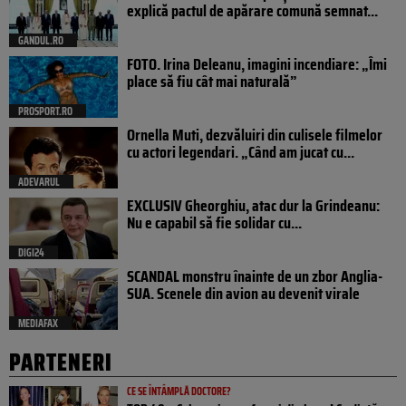
explică pactul de apărare comună semnat...
GANDUL.RO
FOTO. Irina Deleanu, imagini incendiare: „Îmi
place să fiu cât mai naturală”
PROSPORT.RO
Ornella Muti, dezvăluiri din culisele filmelor
cu actori legendari. „Când am jucat cu...
ADEVARUL
EXCLUSIV Gheorghiu, atac dur la Grindeanu:
Nu e capabil să fie solidar cu...
DIGI24
SCANDAL monstru înainte de un zbor Anglia-
SUA. Scenele din avion au devenit virale
MEDIAFAX
PARTENERI
CE SE ÎNTÂMPLĂ DOCTORE?