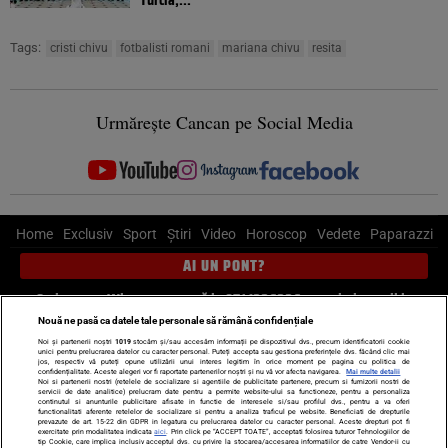
Tags:
cristi chivu
fotbalisti romani
mariana chivu
resita
Urmărește Cancan pe Social Media
Home
Exclusiv
Sport
Știri
Video
Horoscop
Vedete
Paparazzi
AI UN PONT?
Scrie-ne pe Whatsapp
, sună la 0741226226 sau trimite mail la
pont@cancan.ro
Nouă ne pasă ca datele tale personale să rămână confidențiale
Noi și partenerii noștri
1019
stocăm și/sau accesăm informații pe dispozitivul dvs., precum identificatorii cookie
unici pentru prelucrarea datelor cu caracter personal. Puteți accepta sau gestiona preferințele dvs. făcând clic mai
Știri interne
Știri externe
Politică
jos, respectiv vă puteți opune utilizării unui interes legitim în orice moment pe pagina cu politica de
confidențialitate. Aceste alegeri vor fi raportate partenerilor noștri și nu vă vor afecta navigarea.
Mai multe detalii
Noi si partenerii nostri (retelele de socializare si agentiile de publicitate partenere, precum si furnizorii nostri de
servicii de date analitice) prelucram date pentru a permite website-ului sa functioneze, pentru a personaliza
Ultimele stiri
Diete
Insula Iubirii
Dictionar de vise
LIFE STYLE
continutul si anunturile publicitare afisate in functie de interesele si/sau profilul dvs., pentru a va oferi
functionalitati aferente retelelor de socializare si pentru a analiza traficul pe website. Beneficiati de drepturile
Horoscop
prevazute de art. 15-22 din GDPR in legatura cu prelucrarea datelor cu caracter personal. Aceste drepturi pot fi
exercitate prin modalitatea indicata
aici
. Prin click pe “ACCEPT TOATE”, acceptati folosirea tuturor Tehnologiilor de
tip Cookie, care implica inclusiv acceptul dvs. cu privire la stocarea/accesarea informatiilor de catre Vendor-ii cu