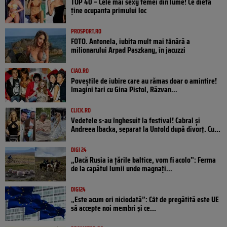
TOP 40 – Cele mai sexy femei din lume! Ce dietă
ține ocupanta primului loc
PROSPORT.RO
FOTO. Antonela, iubita mult mai tânără a
milionarului Arpad Paszkany, în jacuzzi
CIAO.RO
Poveştile de iubire care au rămas doar o amintire!
Imagini tari cu Gina Pistol, Răzvan...
CLICK.RO
Vedetele s-au înghesuit la festival! Cabral și
Andreea Ibacka, separat la Untold după divorț. Cu...
DIGI 24
„Dacă Rusia ia țările baltice, vom fi acolo”: Ferma
de la capătul lumii unde magnați...
DIGI24
„Este acum ori niciodată”: Cât de pregătită este UE
să accepte noi membri și ce...