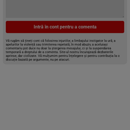
Intră în cont pentru a comenta
Vă rugăm să țineți cont că folosirea injuriilor, a limbajului instigator la ură, a
apelurilor la violență sau trimiterea repetată, în mod abuziv, a aceluiași
comentariu pot duce nu doar la ștergerea mesajului, ci și la suspendarea
temporară a dreptului de a comenta. Site-ul nostru încurajează dezbaterile
aprinse, dar civilizate. Vă mulțumim pentru înțelegere și pentru contribuția la o
discuție bazată pe argumente, nu pe atacuri.