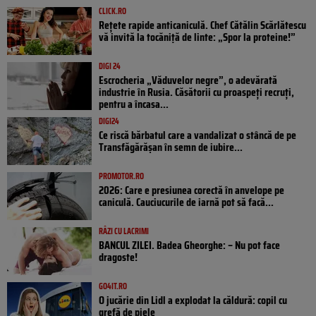
CLICK.RO
Rețete rapide anticaniculă. Chef Cătălin Scărlătescu
vă invită la tocăniță de linte: „Spor la proteine!”
DIGI 24
Escrocheria „Văduvelor negre”, o adevărată
industrie în Rusia. Căsătorii cu proaspeți recruți,
pentru a încasa...
DIGI24
Ce riscă bărbatul care a vandalizat o stâncă de pe
Transfăgărășan în semn de iubire...
PROMOTOR.RO
2026: Care e presiunea corectă în anvelope pe
caniculă. Cauciucurile de iarnă pot să facă...
RÂZI CU LACRIMI
BANCUL ZILEI. Badea Gheorghe: – Nu pot face
dragoste!
GO4IT.RO
O jucărie din Lidl a explodat la căldură: copil cu
grefă de piele