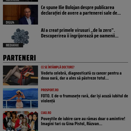
Ce spune Ilie Bolojan despre publicarea
declarației de avere a partenerei sale de...
DIGI24
AI a creat primele virusuri „de la zero”.
Descoperirea îi îngrijorează pe oamenii...
MEDIAFAX
PARTENERI
CE SE ÎNTÂMPLĂ DOCTORE?
Vedeta celebră, diagnosticată cu cancer pentru a
doua oară, dar a ales să păstreze totul...
PROSPORT.RO
FOTO. E de-o frumusețe rară, dar își acuză iubitul de
violență
CIAO.RO
Poveştile de iubire care au rămas doar o amintire!
Imagini tari cu Gina Pistol, Răzvan...