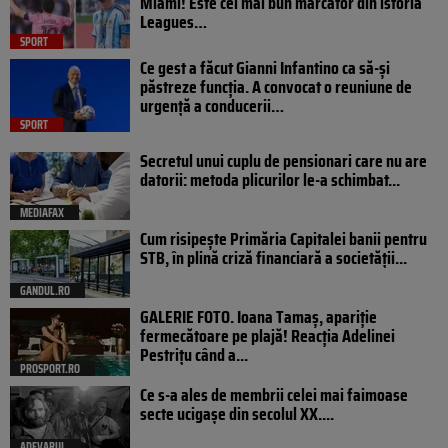
Miami! Este cel mai bun marcator din istoria
Leagues…
SPORT
Ce gest a făcut Gianni Infantino ca să-și
păstreze funcția. A convocat o reuniune de
urgență a conducerii…
SPORT
Secretul unui cuplu de pensionari care nu are
datorii: metoda plicurilor le-a schimbat...
MEDIAFAX
Cum risipește Primăria Capitalei banii pentru
STB, în plină criză financiară a societății...
GANDUL.RO
GALERIE FOTO. Ioana Tamaş, apariție
fermecătoare pe plajă! Reacția Adelinei
Pestrițu când a...
PROSPORT.RO
Ce s-a ales de membrii celei mai faimoase
secte ucigașe din secolul XX....
ADEVARUL