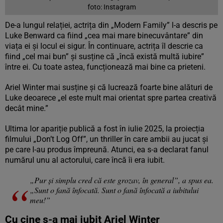
foto: Instagram
De-a lungul relației, actrița din „Modern Family” l-a descris pe
Luke Benward ca fiind „cea mai mare binecuvântare” din
viața ei și locul ei sigur. În continuare, actrița îl descrie ca
fiind „cel mai bun” și susține că „încă există multă iubire”
între ei. Cu toate astea, funcționează mai bine ca prieteni.
Ariel Winter mai susține și că lucrează foarte bine alături de
Luke deoarece „el este mult mai orientat spre partea creativă
decât mine.”
Ultima lor apariție publică a fost în iulie 2025, la proiecția
filmului „Don’t Log Off”, un thriller în care ambii au jucat și
pe care l-au produs împreună. Atunci, ea s-a declarat fanul
numărul unu al actorului, care încă îi era iubit.
„Pur și simplu cred că este grozav, în general”, a spus ea.
„Sunt o fană înfocată. Sunt o fană înfocată a iubitului
meu!”
Cu cine s-a mai iubit Ariel Winter