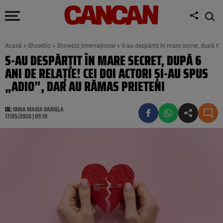
Acasă
»
Showbiz
»
Showbiz internațional
»
S-au despărțit în mare secret, după 6 a
S-AU DESPĂRȚIT ÎN MARE SECRET, DUPĂ 6
ANI DE RELAȚIE! CEI DOI ACTORI ȘI-AU SPUS
„ADIO”, DAR AU RĂMAS PRIETENI
DE:
IRINA MARIA DANIELA
17/05/2026 | 09:10