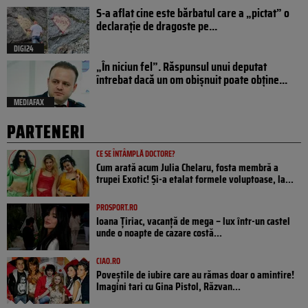
S-a aflat cine este bărbatul care a „pictat” o
declarație de dragoste pe...
DIGI24
„În niciun fel”. Răspunsul unui deputat
întrebat dacă un om obișnuit poate obține...
MEDIAFAX
PARTENERI
CE SE ÎNTÂMPLĂ DOCTORE?
Cum arată acum Julia Chelaru, fosta membră a
trupei Exotic! Și-a etalat formele voluptoase, la...
PROSPORT.RO
Ioana Țiriac, vacanță de mega – lux într-un castel
unde o noapte de cazare costă...
CIAO.RO
Poveştile de iubire care au rămas doar o amintire!
Imagini tari cu Gina Pistol, Răzvan...