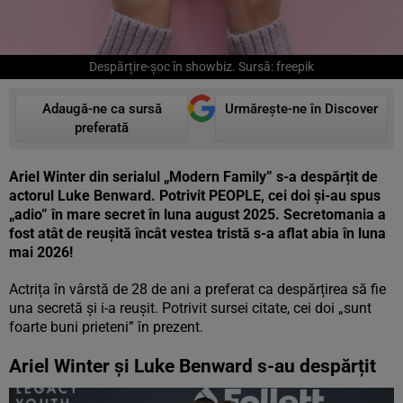
Despărțire-șoc în showbiz. Sursă: freepik
Adaugă-ne ca sursă
Urmărește-ne în Discover
preferată
Ariel Winter din serialul „Modern Family” s-a despărțit de
actorul Luke Benward. Potrivit PEOPLE, cei doi și-au spus
„adio” în mare secret în luna august 2025. Secretomania a
fost atât de reușită încât vestea tristă s-a aflat abia în luna
mai 2026!
Actrița în vârstă de 28 de ani a preferat ca despărțirea să fie
una secretă și i-a reușit. Potrivit sursei citate, cei doi „sunt
foarte buni prieteni” în prezent.
Ariel Winter și Luke Benward s-au despărțit