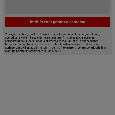
Intră în cont pentru a comenta
Vă rugăm să țineți cont că folosirea injuriilor, a limbajului instigator la ură, a
apelurilor la violență sau trimiterea repetată, în mod abuziv, a aceluiași
comentariu pot duce nu doar la ștergerea mesajului, ci și la suspendarea
temporară a dreptului de a comenta. Site-ul nostru încurajează dezbaterile
aprinse, dar civilizate. Vă mulțumim pentru înțelegere și pentru contribuția la o
discuție bazată pe argumente, nu pe atacuri.