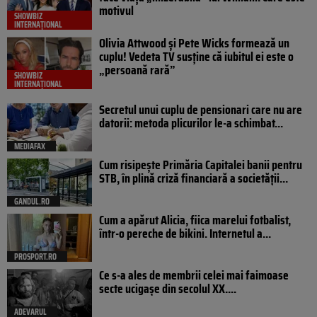
motivul
SHOWBIZ
INTERNAȚIONAL
Olivia Attwood și Pete Wicks formează un
cuplu! Vedeta TV susține că iubitul ei este o
„persoană rară”
SHOWBIZ
INTERNAȚIONAL
Secretul unui cuplu de pensionari care nu are
datorii: metoda plicurilor le-a schimbat...
MEDIAFAX
Cum risipește Primăria Capitalei banii pentru
STB, în plină criză financiară a societății...
GANDUL.RO
Cum a apărut Alicia, fiica marelui fotbalist,
într-o pereche de bikini. Internetul a...
PROSPORT.RO
Ce s-a ales de membrii celei mai faimoase
secte ucigașe din secolul XX....
ADEVARUL