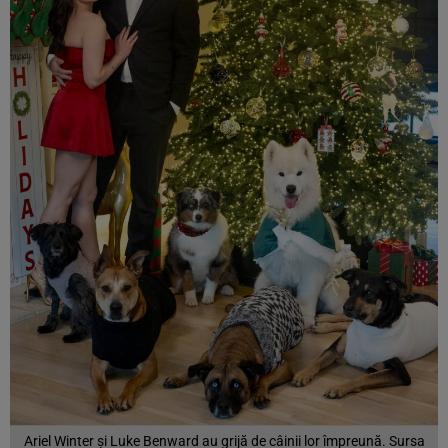
Ariel Winter și Luke Benward au grijă de câinii lor împreună. Sursa