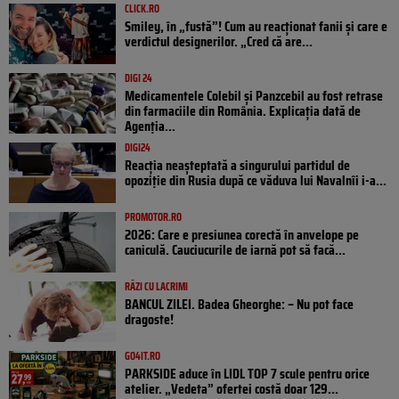
CLICK.RO
Smiley, în „fustă”! Cum au reacționat fanii și care e
verdictul designerilor. „Cred că are...
DIGI 24
Medicamentele Colebil și Panzcebil au fost retrase
din farmaciile din România. Explicația dată de
Agenția...
DIGI24
Reacția neașteptată a singurului partidul de
opoziţie din Rusia după ce văduva lui Navalnîi i-a...
PROMOTOR.RO
2026: Care e presiunea corectă în anvelope pe
caniculă. Cauciucurile de iarnă pot să facă...
RÂZI CU LACRIMI
BANCUL ZILEI. Badea Gheorghe: – Nu pot face
dragoste!
GO4IT.RO
PARKSIDE aduce în LIDL TOP 7 scule pentru orice
atelier. „Vedeta” ofertei costă doar 129...