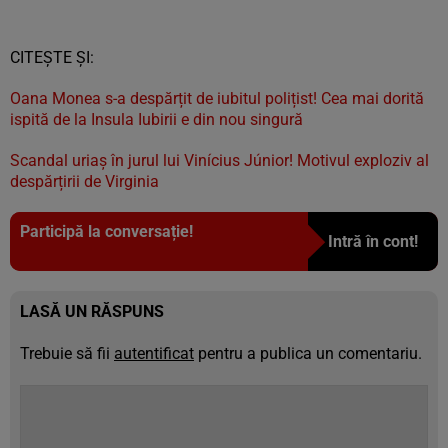
CITEȘTE ȘI:
Oana Monea s-a despărțit de iubitul polițist! Cea mai dorită
ispită de la Insula Iubirii e din nou singură
Scandal uriaș în jurul lui Vinícius Júnior! Motivul exploziv al
despărțirii de Virginia
Participă la conversație!
Intră în cont!
LASĂ UN RĂSPUNS
Trebuie să fii
autentificat
pentru a publica un comentariu.