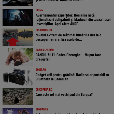
DIGI24
Avertismentul experților: România riscă
raționalizări obligatorii și blackout, din cauza lipsei
investițiilor. Apel către ANRE
PROMOTOR.RO
Nivelul extrem de scăzut al Dunării a dus la o
descoperire rară. Era acolo de...
RÂZI CU LACRIMI
BANCUL ZILEI. Badea Gheorghe: – Nu pot face
dragoste!
GO4IT.RO
Gadget util pentru grădină: Radio solar portabil cu
Bluetooth la Dedeman
DESCOPERA.RO
Care este cel mai vechi pod din Europa?
GO4GAMES