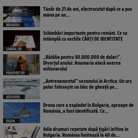
Tânăr de 21 de ani, electrocutat după ce a pus
mâna pe un...
MEDIAFAX
Schimbări importante pentru români. Ce se
întâmplă cu vechile CĂRȚI DE IDENTITATE
GANDUL.RO
„Bătălia pentru 50.000.000 de dolari”.
Divorțul anului: Anamaria atacă averea
milionarului
PROSPORT.RO
„Antrenamentul” sezonului în Arctica: Un urs
polar folosește un bloc de gheață pe...
ADEVARUL
Drona care a explodat în Bulgaria, aproape de
România, a fost identificată. Ce...
DIGI24
Adio drumuri repetate după țigări ieftine în
Bulgaria. România limitează la 40 de...