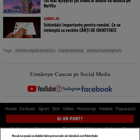
Cel mai așteptat joc video al anului va debuta pe
Netflix
GANDUL.RO
Schimbări importante pentru români. Ce se
întâmplă cu vechile CĂRȚI DE IDENTITATE
Tags:
familia regala britanica
marea britanie
palatul buckingham
Urmărește Cancan pe Social Media
Home
Exclusiv
Sport
Știri
Video
Horoscop
Vedete
Paparazzi
AI UN PONT?
Scrie-ne pe Whatsapp
, sună la 0741226226 sau trimite mail la
pont@cancan.ro
Nouă ne pasă ca datele tale personale să rămână confidențiale