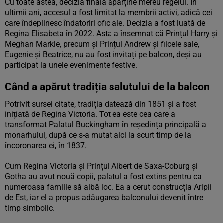
Cu toate astea, decizia finală aparține mereu regelui. În
ultimii ani, accesul a fost limitat la membrii activi, adică cei
care îndeplinesc îndatoriri oficiale. Decizia a fost luată de
Regina Elisabeta în 2022. Asta a însemnat că Prințul Harry și
Meghan Markle, precum și Prințul Andrew și fiicele sale,
Eugenie și Beatrice, nu au fost invitați pe balcon, deși au
participat la unele evenimente festive.
Când a apărut tradiția salutului de la balcon
Potrivit sursei citate, tradiția datează din 1851 și a fost
inițiată de Regina Victoria. Tot ea este cea care a
transformat Palatul Buckingham în reședința principală a
monarhului, după ce s-a mutat aici la scurt timp de la
încoronarea ei, în 1837.
Cum Regina Victoria și Prințul Albert de Saxa-Coburg și
Gotha au avut nouă copii, palatul a fost extins pentru ca
numeroasa familie să aibă loc. Ea a cerut construcția Aripii
de Est, iar el a propus adăugarea balconului devenit între
timp simbolic.