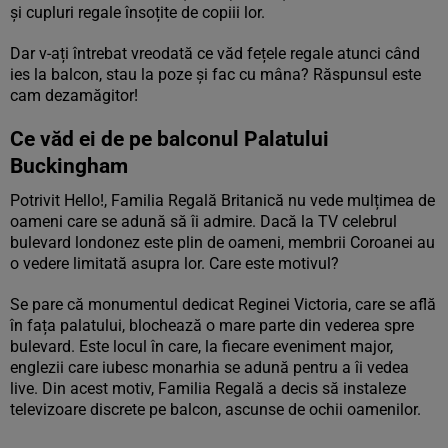
și cupluri regale însoțite de copiii lor.
Dar v-ați întrebat vreodată ce văd fețele regale atunci când
ies la balcon, stau la poze și fac cu mâna? Răspunsul este
cam dezamăgitor!
Ce văd ei de pe balconul Palatului
Buckingham
Potrivit Hello!, Familia Regală Britanică nu vede mulțimea de
oameni care se adună să îi admire. Dacă la TV celebrul
bulevard londonez este plin de oameni, membrii Coroanei au
o vedere limitată asupra lor. Care este motivul?
Se pare că monumentul dedicat Reginei Victoria, care se află
în fața palatului, blochează o mare parte din vederea spre
bulevard. Este locul în care, la fiecare eveniment major,
englezii care iubesc monarhia se adună pentru a îi vedea
live. Din acest motiv, Familia Regală a decis să instaleze
televizoare discrete pe balcon, ascunse de ochii oamenilor.