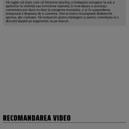
Vă rugăm să țineți cont că folosirea injuriilor, a limbajului instigator la ură, a
apelurilor la violență sau trimiterea repetată, în mod abuziv, a aceluiași
comentariu pot duce nu doar la ștergerea mesajului, ci și la suspendarea
temporară a dreptului de a comenta. Site-ul nostru încurajează dezbaterile
aprinse, dar civilizate. Vă mulțumim pentru înțelegere și pentru contribuția la o
discuție bazată pe argumente, nu pe atacuri.
RECOMANDAREA VIDEO