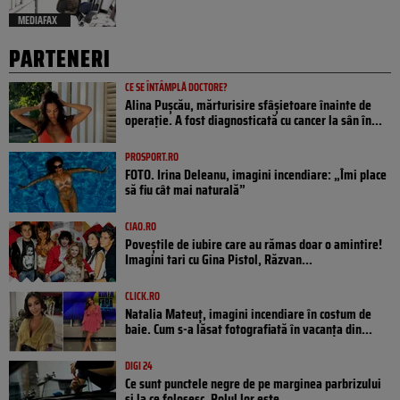
MEDIAFAX
PARTENERI
CE SE ÎNTÂMPLĂ DOCTORE?
Alina Pușcău, mărturisire sfâșietoare înainte de
operație. A fost diagnosticată cu cancer la sân în...
PROSPORT.RO
FOTO. Irina Deleanu, imagini incendiare: „Îmi place
să fiu cât mai naturală”
CIAO.RO
Poveştile de iubire care au rămas doar o amintire!
Imagini tari cu Gina Pistol, Răzvan...
CLICK.RO
Natalia Mateuț, imagini incendiare în costum de
baie. Cum s-a lăsat fotografiată în vacanța din...
DIGI 24
Ce sunt punctele negre de pe marginea parbrizului
și la ce folosesc. Rolul lor este...