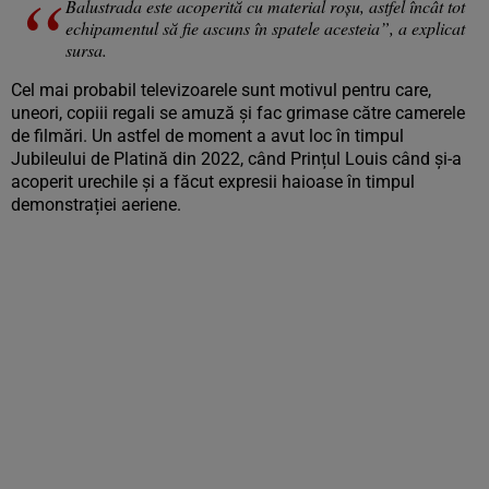
Balustrada este acoperită cu material roșu, astfel încât tot
echipamentul să fie ascuns în spatele acesteia”, a explicat
sursa.
Cel mai probabil televizoarele sunt motivul pentru care,
uneori, copiii regali se amuză și fac grimase către camerele
de filmări. Un astfel de moment a avut loc în timpul
Jubileului de Platină din 2022, când Prințul Louis când și-a
acoperit urechile și a făcut expresii haioase în timpul
demonstrației aeriene.