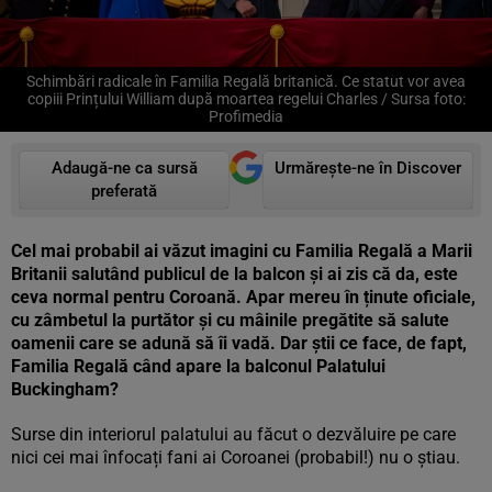
Schimbări radicale în Familia Regală britanică. Ce statut vor avea
copiii Prințului William după moartea regelui Charles / Sursa foto:
Profimedia
Adaugă-ne ca sursă
Urmărește-ne în Discover
preferată
Cel mai probabil ai văzut imagini cu Familia Regală a Marii
Britanii salutând publicul de la balcon și ai zis că da, este
ceva normal pentru Coroană. Apar mereu în ținute oficiale,
cu zâmbetul la purtător și cu mâinile pregătite să salute
oamenii care se adună să îi vadă. Dar știi ce face, de fapt,
Familia Regală când apare la balconul Palatului
Buckingham?
Surse din interiorul palatului au făcut o dezvăluire pe care
nici cei mai înfocați fani ai Coroanei (probabil!) nu o știau.