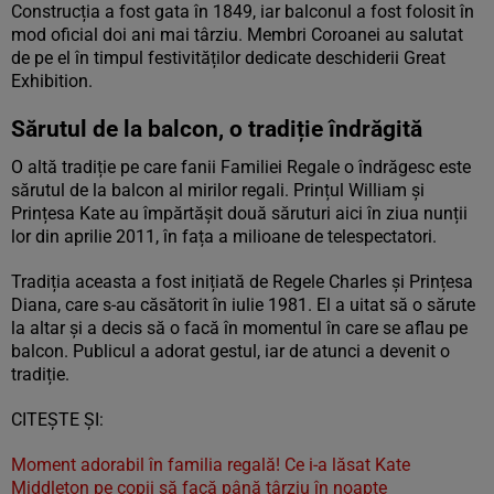
Construcția a fost gata în 1849, iar balconul a fost folosit în
mod oficial doi ani mai târziu. Membri Coroanei au salutat
de pe el în timpul festivităților dedicate deschiderii Great
Exhibition.
Sărutul de la balcon, o tradiție îndrăgită
O altă tradiție pe care fanii Familiei Regale o îndrăgesc este
sărutul de la balcon al mirilor regali. Prințul William și
Prințesa Kate au împărtășit două săruturi aici în ziua nunții
lor din aprilie 2011, în fața a milioane de telespectatori.
Tradiția aceasta a fost inițiată de Regele Charles și Prințesa
Diana, care s-au căsătorit în iulie 1981. El a uitat să o sărute
la altar și a decis să o facă în momentul în care se aflau pe
balcon. Publicul a adorat gestul, iar de atunci a devenit o
tradiție.
CITEȘTE ȘI:
Moment adorabil în familia regală! Ce i-a lăsat Kate
Middleton pe copii să facă până târziu în noapte