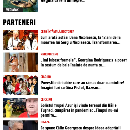
Regula care îi uimește...
MEDIAFAX
PARTENERI
CE SE ÎNTÂMPLĂ DOCTORE?
Cum arată astăzi Dana Nicolaescu, la 13 ani de la
moartea lui Sergiu Nicolaescu. Transformarea...
PROSPORT.RO
„Îmi iubesc formele”. Georgina Rodriguez s-a pozat
în costum de baie înainte de nunta cu...
CIAO.RO
Poveştile de iubire care au rămas doar o amintire!
Imagini tari cu Gina Pistol, Răzvan...
CLICK.RO
Solistul trupei Azur își vinde terenul din Băile
Tușnad, cumpărat în pandemie: „Timpul nu-mi
permite...
DIGI 24
Ce spune Călin Georgescu despre ideea adoptării