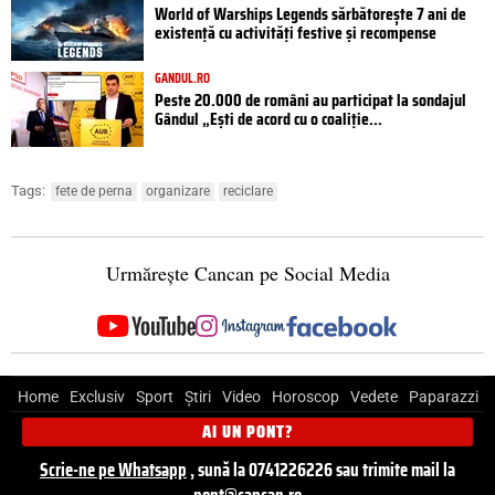
World of Warships Legends sărbătorește 7 ani de
existență cu activități festive și recompense
GANDUL.RO
Peste 20.000 de români au participat la sondajul
Gândul „Ești de acord cu o coaliție...
Tags:
fete de perna
organizare
reciclare
Urmărește Cancan pe Social Media
Home
Exclusiv
Sport
Știri
Video
Horoscop
Vedete
Paparazzi
AI UN PONT?
Scrie-ne pe Whatsapp
, sună la 0741226226 sau trimite mail la