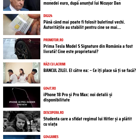
monedei euro, după anunțul lui Nicușor Dan
DIGI24
Până când mai poate fi folosit buletinul vechi.
Autoritățile au stabilit pentru cine se mai...
PROMOTOR.RO
Prima Tesla Model S Signature din România a fost
livrată! Cine este proprietarul?
RÂZI CU LACRIMI
BANCUL ZILEI. El către ea: – Ce îți place să ți se facă?
GO4IT.RO
iPhone 18 Pro și Pro Max: noi detalii și
disponibilitate
DESCOPERA.RO
Studenta care a sfidat regimul lui Hitler și a plătit
cu viața
GO4GAMES