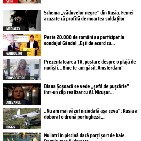
ȘTIRI
Schema „văduvelor negre” din Rusia. Femei
acuzate că profită de moartea soldaților
MEDIAFAX
Peste 20.000 de români au participat la
sondajul Gândul „Ești de acord cu...
GANDUL.RO
Prezentatoarea TV, postare despre o plajă de
nudiști: „Bine te-am găsit, Amsterdam”
PROSPORT.RO
Diana Șoșoacă se vede „șefă de pușcărie”
într-un clip realizat cu AI. Nicușor...
ADEVARUL
„Nu am mai văzut niciodată așa ceva”: Rusia a
doborât o dronă portugheză...
DIGI24
Nu intri în piscină dacă porți șort de baie.