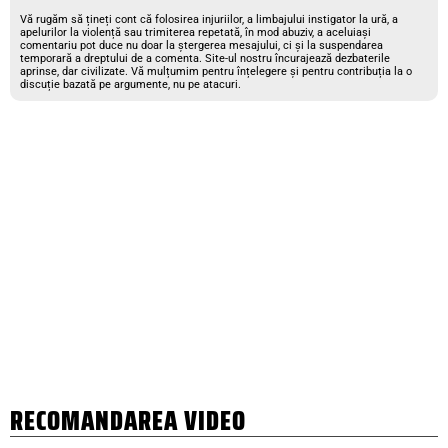
Vă rugăm să țineți cont că folosirea injuriilor, a limbajului instigator la ură, a
apelurilor la violență sau trimiterea repetată, în mod abuziv, a aceluiași
comentariu pot duce nu doar la ștergerea mesajului, ci și la suspendarea
temporară a dreptului de a comenta. Site-ul nostru încurajează dezbaterile
aprinse, dar civilizate. Vă mulțumim pentru înțelegere și pentru contribuția la o
discuție bazată pe argumente, nu pe atacuri.
RECOMANDAREA VIDEO