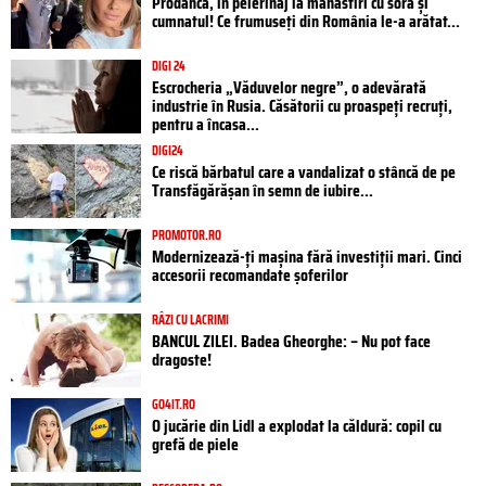
Prodanca, în pelerinaj la mănăstiri cu sora și
cumnatul! Ce frumuseți din România le-a arătat...
DIGI 24
Escrocheria „Văduvelor negre”, o adevărată
industrie în Rusia. Căsătorii cu proaspeți recruți,
pentru a încasa...
DIGI24
Ce riscă bărbatul care a vandalizat o stâncă de pe
Transfăgărășan în semn de iubire...
PROMOTOR.RO
Modernizează-ți mașina fără investiții mari. Cinci
accesorii recomandate șoferilor
RÂZI CU LACRIMI
BANCUL ZILEI. Badea Gheorghe: – Nu pot face
dragoste!
GO4IT.RO
O jucărie din Lidl a explodat la căldură: copil cu
grefă de piele