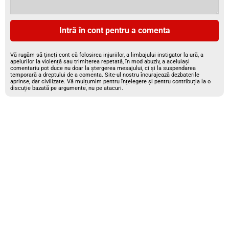
Intră în cont pentru a comenta
Vă rugăm să țineți cont că folosirea injuriilor, a limbajului instigator la ură, a
apelurilor la violență sau trimiterea repetată, în mod abuziv, a aceluiași
comentariu pot duce nu doar la ștergerea mesajului, ci și la suspendarea
temporară a dreptului de a comenta. Site-ul nostru încurajează dezbaterile
aprinse, dar civilizate. Vă mulțumim pentru înțelegere și pentru contribuția la o
discuție bazată pe argumente, nu pe atacuri.