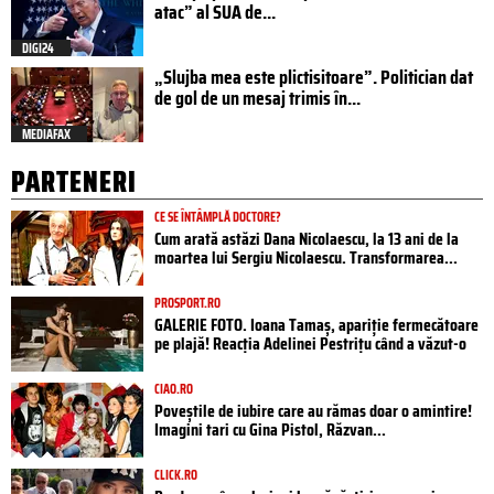
atac” al SUA de...
DIGI24
„Slujba mea este plictisitoare”. Politician dat
de gol de un mesaj trimis în...
MEDIAFAX
PARTENERI
CE SE ÎNTÂMPLĂ DOCTORE?
Cum arată astăzi Dana Nicolaescu, la 13 ani de la
moartea lui Sergiu Nicolaescu. Transformarea...
PROSPORT.RO
GALERIE FOTO. Ioana Tamaş, apariție fermecătoare
pe plajă! Reacția Adelinei Pestrițu când a văzut-o
CIAO.RO
Poveştile de iubire care au rămas doar o amintire!
Imagini tari cu Gina Pistol, Răzvan...
CLICK.RO