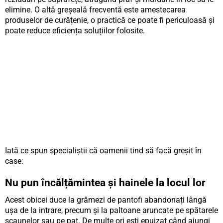
elimine. O altă greșeală frecventă este amestecarea
produselor de curățenie, o practică ce poate fi periculoasă și
poate reduce eficiența soluțiilor folosite.
Iată ce spun specialiștii că oamenii tind să facă greșit în
case:
Nu pun încălțămintea și hainele la locul lor
Acest obicei duce la grămezi de pantofi abandonați lângă
ușa de la intrare, precum și la paltoane aruncate pe spătarele
scaunelor sau pe pat. De multe ori ești epuizat când ajungi