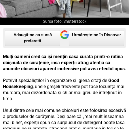
Sursa foto: Shutterstock
Adaugă-ne ca sursă
Urmărește-ne în Discover
preferată
Mulți oameni cred că își mențin casa curată printr-o rutină
obișnuită de curățenie, însă experții atrag atenția că
anumite obiceiuri aparent inofensive pot avea efectul opus.
Potrivit specialiștilor în organizare și igienă citați de
Good
Housekeeping
, unele greșeli frecvente pot face locuința mai
murdară, mai dezordonată și chiar mai greu de întreținut în
timp.
Unul dintre cele mai comune obiceiuri este folosirea excesivă
a produselor de curățenie. Deși pare că „mai mult înseamnă
mai bine”, experții spun că surplusul de detergent poate lăsa
reziduuri pe suprafețe, atrăgând praf și murdărie în loc să le