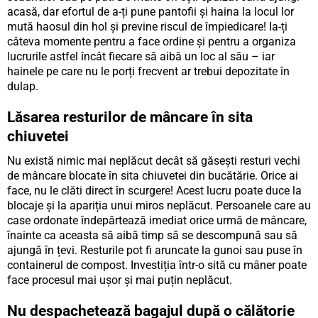
acasă, dar efortul de a-ți pune pantofii și haina la locul lor
mută haosul din hol și previne riscul de împiedicare! Ia-ți
câteva momente pentru a face ordine și pentru a organiza
lucrurile astfel încât fiecare să aibă un loc al său – iar
hainele pe care nu le porți frecvent ar trebui depozitate în
dulap.
Lăsarea resturilor de mâncare în sita
chiuvetei
Nu există nimic mai neplăcut decât să găsești resturi vechi
de mâncare blocate în sita chiuvetei din bucătărie. Orice ai
face, nu le clăti direct în scurgere! Acest lucru poate duce la
blocaje și la apariția unui miros neplăcut. Persoanele care au
case ordonate îndepărtează imediat orice urmă de mâncare,
înainte ca aceasta să aibă timp să se descompună sau să
ajungă în țevi. Resturile pot fi aruncate la gunoi sau puse în
containerul de compost. Investiția într-o sită cu mâner poate
face procesul mai ușor și mai puțin neplăcut.
Nu despachetează bagajul după o călătorie