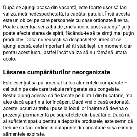
După ce ajungi acasă din vacanță, este foarte ușor să lași
valiza, încă nedespachetată, la capătul patului. Însă acesta
este un obicei pe care persoanele cu case ordonate îl evită.
Poate accentua senzația de „melancolie post-vacanță” și îți
poate afecta starea de spirit, făcându-te să te simți mai puțin
productiv. Dacă nu reușești să despachetezi imediat ce
ajungi acasă, este important să îți stabilești un moment clar
pentru acest lucru, astfel încât valiza să nu rămână uitată
acolo.
Lăsarea cumpărăturilor neorganizate
Este esențial să pui imediat la loc alimentele cumpărate –
cel puțin pe cele care trebuie refrigerate sau congelate.
Restul ajung adesea să fie lăsate pe blatul din bucătărie, mai
ales dacă aparțin altor încăperi. Dacă vrei o casă ordonată,
aceste lucruri ar trebui puse la locul lor înainte să devină o
prezență permanentă pe suprafețele din bucătărie. Dacă nu
ai suficient spațiu pentru a depozita produsele, este semn că
trebuie să faci ordine în dulapurile din bucătărie și să elimini
alimentele expirate.