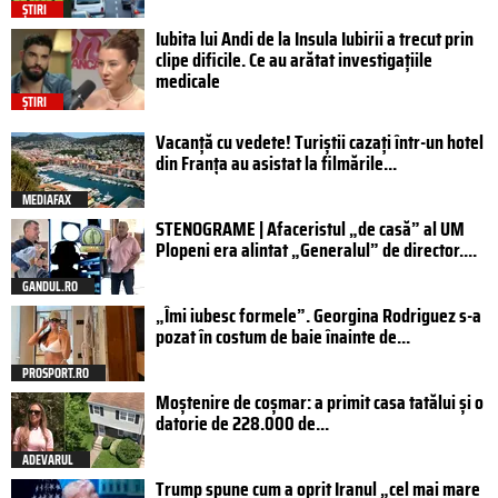
ȘTIRI
Iubita lui Andi de la Insula Iubirii a trecut prin
clipe dificile. Ce au arătat investigațiile
medicale
ȘTIRI
Vacanță cu vedete! Turiștii cazați într-un hotel
din Franța au asistat la filmările...
MEDIAFAX
STENOGRAME | Afaceristul „de casă” al UM
Plopeni era alintat „Generalul” de director....
GANDUL.RO
„Îmi iubesc formele”. Georgina Rodriguez s-a
pozat în costum de baie înainte de...
PROSPORT.RO
Moștenire de coșmar: a primit casa tatălui și o
datorie de 228.000 de...
ADEVARUL
Trump spune cum a oprit Iranul „cel mai mare