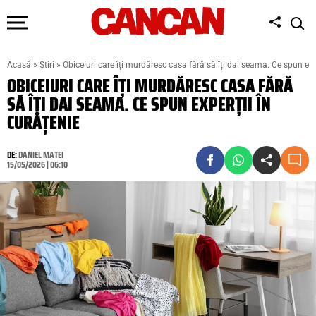
Acasă
»
Știri
»
Obiceiuri care îți murdăresc casa fără să îți dai seama. Ce spun exp
OBICEIURI CARE ÎȚI MURDĂRESC CASA FĂRĂ
SĂ ÎȚI DAI SEAMA. CE SPUN EXPERȚII ÎN
CURĂȚENIE
DE:
DANIEL MATEI
15/05/2026 | 06:10