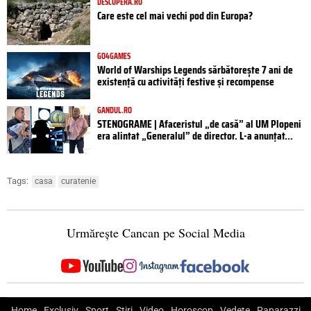
DESCOPERA.RO
Care este cel mai vechi pod din Europa?
GO4GAMES
World of Warships Legends sărbătorește 7 ani de
existență cu activități festive și recompense
GANDUL.RO
STENOGRAME | Afaceristul „de casă” al UM Plopeni
era alintat „Generalul” de director. L-a anunțat...
Tags:
casa
curatenie
Urmărește Cancan pe Social Media
Home
Exclusiv
Sport
Știri
Video
Horoscop
Vedete
Paparazzi