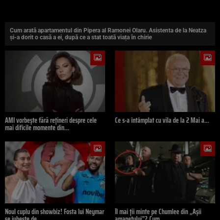
Cum arată apartamentul din Pipera al Ramonei Olaru. Asistenta de la Neatza
și-a dorit o casă a ei, după ce a stat toată viața în chirie
AMI vorbește fără rețineri despre cele
Ce s-a întâmplat cu vila de la 2 Mai a…
mai dificile momente din…
Noul cuplu din showbiz! Fosta lui Neymar
Îl mai ții minte pe Chumlee din „Așii
se iubește de…
amanetului”? Cum…