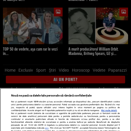
TOP 50 de vedete, așa cum rar le vezi
A murit producătorul William Orbit.
în…
Madonna, Britney Spears, U2 și…
Home
Exclusiv
Sport
Știri
Video
Horoscop
Vedete
Paparazzi
AI UN PONT?
Scrie-ne pe Whatsapp
, sună la 0741226226 sau trimite mail la
pont@cancan.ro
Nouă ne pasă ca datele tale personale să rămână confidențiale
Noi și partenerii noștri
1019
stocăm și/sau accesăm informații pe dispozitivul dvs., precum identificatorii cookie
unici pentru prelucrarea datelor cu caracter personal. Puteți accepta sau gestiona preferințele dvs. făcând clic mai
Știri interne
Știri externe
Politică
jos, respectiv vă puteți opune utilizării unui interes legitim în orice moment pe pagina cu politica de
confidențialitate. Aceste alegeri vor fi raportate partenerilor noștri și nu vă vor afecta navigarea.
Mai multe detalii
Noi si partenerii nostri (retelele de socializare si agentiile de publicitate partenere, precum si furnizorii nostri de
servicii de date analitice) prelucram date pentru a permite website-ului sa functioneze, pentru a personaliza
Ultimele stiri
Diete
Insula Iubirii
Dictionar de vise
LIFE STYLE
continutul si anunturile publicitare afisate in functie de interesele si/sau profilul dvs., pentru a va oferi
functionalitati aferente retelelor de socializare si pentru a analiza traficul pe website. Beneficiati de drepturile
Horoscop
prevazute de art. 15-22 din GDPR in legatura cu prelucrarea datelor cu caracter personal. Aceste drepturi pot fi
exercitate prin modalitatea indicata
aici
. Prin click pe “ACCEPT TOATE”, acceptati folosirea tuturor Tehnologiilor de
tip Cookie, care implica inclusiv acceptul dvs. cu privire la stocarea/accesarea informatiilor de catre Vendor-ii cu