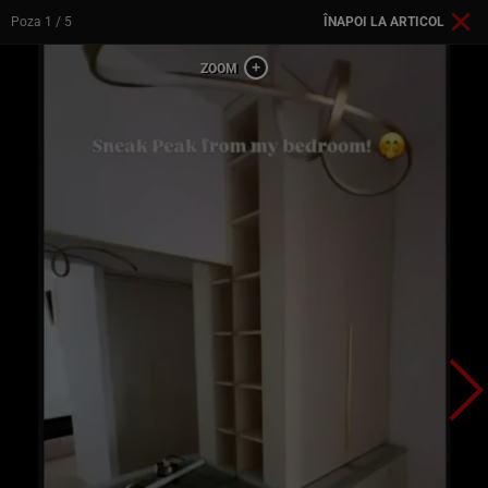
Poza
1
/ 5
ÎNAPOI LA ARTICOL