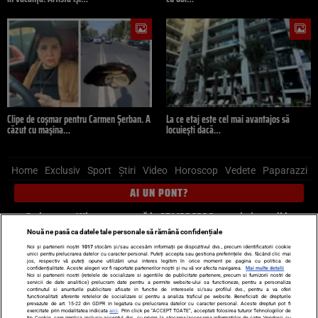
Clipe de coșmar pentru Carmen Șerban. A
La ce etaj este cel mai avantajos să
căzut cu mașina…
locuiești dacă…
Home
Exclusiv
Sport
Știri
Video
Horoscop
Vedete
Paparazzi
AI UN PONT?
Scrie-ne pe Whatsapp
, sună la 0741226226 sau trimite mail la
pont@cancan.ro
Nouă ne pasă ca datele tale personale să rămână confidențiale
Noi și partenerii noștri
1017
stocăm și/sau accesăm informații pe dispozitivul dvs., precum identificatorii cookie
unici pentru prelucrarea datelor cu caracter personal. Puteți accepta sau gestiona preferințele dvs. făcând clic mai
Știri interne
Știri externe
Politică
jos, respectiv vă puteți opune utilizării unui interes legitim în orice moment pe pagina cu politica de
confidențialitate. Aceste alegeri vor fi raportate partenerilor noștri și nu vă vor afecta navigarea.
Mai multe detalii
Noi si partenerii nostri (retelele de socializare si agentiile de publicitate partenere, precum si furnizorii nostri de
servicii de date analitice) prelucram date pentru a permite website-ului sa functioneze, pentru a personaliza
Ultimele stiri
Diete
Insula Iubirii
Dictionar de vise
LIFE STYLE
continutul si anunturile publicitare afisate in functie de interesele si/sau profilul dvs., pentru a va oferi
functionalitati aferente retelelor de socializare si pentru a analiza traficul pe website. Beneficiati de drepturile
Horoscop
prevazute de art. 15-22 din GDPR in legatura cu prelucrarea datelor cu caracter personal. Aceste drepturi pot fi
exercitate prin modalitatea indicata
aici
. Prin click pe “ACCEPT TOATE”, acceptati folosirea tuturor Tehnologiilor de
tip Cookie, care implica inclusiv acceptul dvs. cu privire la stocarea/accesarea informatiilor de catre Vendor-ii cu