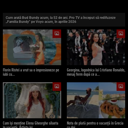
Cum arată Bud Bundy acum, la 52 de ani. Pro TV a început să redifuzeze
„Familia Bundy” pe Voyo acum, în aprilie 2026
Florin Ristei a vrut sa o impresioneze pe
Georgina, logodnica lui Cristiano Ronaldo,
iubi cu…
mesaj ferm după ce a…
Cum își menține Elena Gheorghe silueta
Nota de plată pentru o vacanță în Grecia
în vacanță. Artista își…
cu doi…