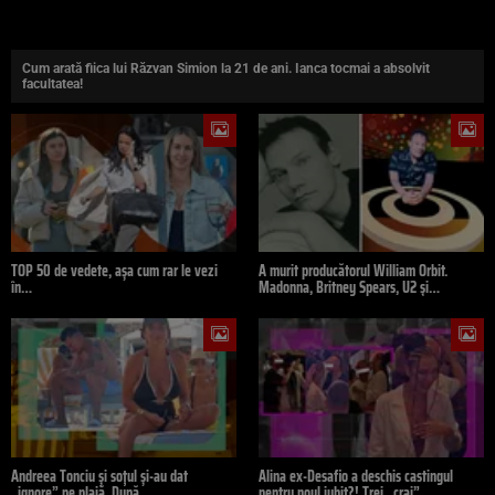
Cum arată fiica lui Răzvan Simion la 21 de ani. Ianca tocmai a absolvit
facultatea!
TOP 50 de vedete, așa cum rar le vezi
A murit producătorul William Orbit.
în…
Madonna, Britney Spears, U2 și…
Andreea Tonciu și soțul și-au dat
Alina ex-Desafio a deschis castingul
„ignore” pe plajă. După…
pentru noul iubit?! Trei „crai”…