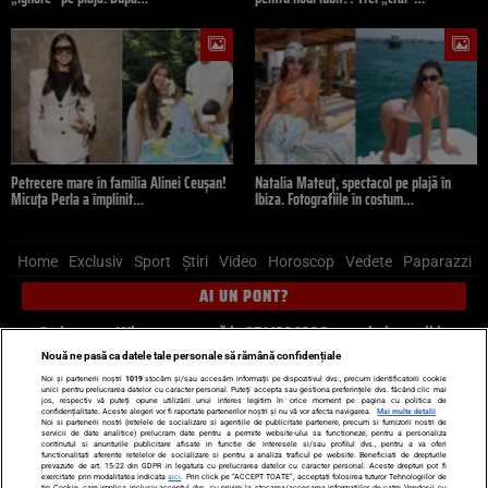
Petrecere mare în familia Alinei Ceușan!
Natalia Mateuț, spectacol pe plajă în
Micuța Perla a împlinit…
Ibiza. Fotografiile în costum…
Home
Exclusiv
Sport
Știri
Video
Horoscop
Vedete
Paparazzi
AI UN PONT?
Scrie-ne pe Whatsapp
, sună la 0741226226 sau trimite mail la
pont@cancan.ro
Nouă ne pasă ca datele tale personale să rămână confidențiale
Noi și partenerii noștri
1019
stocăm și/sau accesăm informații pe dispozitivul dvs., precum identificatorii cookie
unici pentru prelucrarea datelor cu caracter personal. Puteți accepta sau gestiona preferințele dvs. făcând clic mai
Știri interne
Știri externe
Politică
jos, respectiv vă puteți opune utilizării unui interes legitim în orice moment pe pagina cu politica de
confidențialitate. Aceste alegeri vor fi raportate partenerilor noștri și nu vă vor afecta navigarea.
Mai multe detalii
Noi si partenerii nostri (retelele de socializare si agentiile de publicitate partenere, precum si furnizorii nostri de
servicii de date analitice) prelucram date pentru a permite website-ului sa functioneze, pentru a personaliza
Ultimele stiri
Diete
Insula Iubirii
Dictionar de vise
LIFE STYLE
continutul si anunturile publicitare afisate in functie de interesele si/sau profilul dvs., pentru a va oferi
functionalitati aferente retelelor de socializare si pentru a analiza traficul pe website. Beneficiati de drepturile
Horoscop
prevazute de art. 15-22 din GDPR in legatura cu prelucrarea datelor cu caracter personal. Aceste drepturi pot fi
exercitate prin modalitatea indicata
aici
. Prin click pe “ACCEPT TOATE”, acceptati folosirea tuturor Tehnologiilor de
tip Cookie, care implica inclusiv acceptul dvs. cu privire la stocarea/accesarea informatiilor de catre Vendor-ii cu