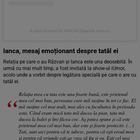
A post shared by IANCA (@ianca.simion)
Ianca, mesaj emoționant despre tatăl ei
Relația pe care o au Răzvan și Ianca este una deosebită. În
urmă cu mai mult timp, a fost invitată la show-ul iUmor,
acolo unde a vorbit despre legătura specială pe care o are cu
tatăl ei.
Relația mea cu tata este una foarte bună, este prietenul
meu cel mai bun, persoana care mă susține în tot ce fac. El
mă susține cel mai mult, mai ales cu facultatea în perioada
asta. Când eram mică tata mă ducea la pian, tata mă
ducea la balet și îmi făcea coc. Aș putea spune și că este
prietenul meu cel mai bun, dar este și foarte protectiv. (…)
Tati, sunt aici pentru că te iubesc, pentru că ești eroul meu
și pentru că oriunde ești aș vrea să fiu și eu. Ești cel mai