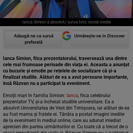
Ianca Simion a absolvit/ sursa foto: social media
Adaugă-ne ca sursă
Urmărește-ne în Discover
preferată
Ianca Simion, fiica prezentatorului, traversează una dintre
cele mai frumoase perioade din viața ei. Aceasta a anunțat
cu bucurie și emoție pe rețelele de socializare că și-a
finalizat studiile. Alături de ea a avut persoane importante,
însă Răzvan nu a participat la eveniment.
Emoții mari în familia Simion:
Ianca
, fiica celebrului
prezentator TV, și-a încheiat studiile universitare. Ea a
absolvit Universitatea de Vest din Timișoara, iar alături de ea
au fost mama și fratele ei. Tânăra a postat imagini inedite
de la eveniment în mediul online, care au adunat imediat
aprecieri din partea urmăritorilor ei. Cu toate că a trecut de o
etapă importantă din viața ei, Răzvan Simion nu a participat