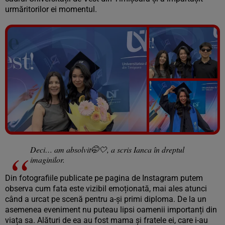
urmăritorilor ei momentul.
Vezi galeria foto
6 poze
Deci… am absolvit🤭🤍, a scris Ianca în dreptul
imaginilor.
Din fotografiile publicate pe pagina de Instagram putem
observa cum fata este vizibil emoționată, mai ales atunci
când a urcat pe scenă pentru a-și primi diploma. De la un
asemenea eveniment nu puteau lipsi oamenii importanți din
viața sa. Alături de ea au fost mama și fratele ei, care i-au