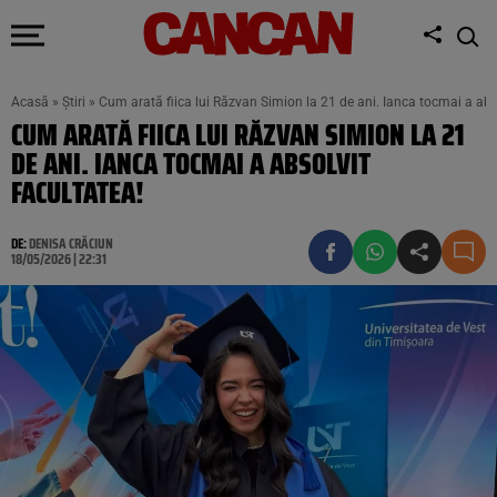
Acasă
»
Știri
»
Cum arată fiica lui Răzvan Simion la 21 de ani. Ianca tocmai a abso
CUM ARATĂ FIICA LUI RĂZVAN SIMION LA 21
DE ANI. IANCA TOCMAI A ABSOLVIT
FACULTATEA!
DE:
DENISA CRĂCIUN
18/05/2026 | 22:31