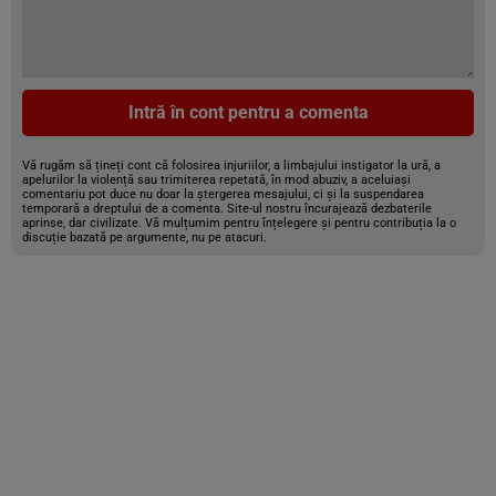
Intră în cont pentru a comenta
Vă rugăm să țineți cont că folosirea injuriilor, a limbajului instigator la ură, a
apelurilor la violență sau trimiterea repetată, în mod abuziv, a aceluiași
comentariu pot duce nu doar la ștergerea mesajului, ci și la suspendarea
temporară a dreptului de a comenta. Site-ul nostru încurajează dezbaterile
aprinse, dar civilizate. Vă mulțumim pentru înțelegere și pentru contribuția la o
discuție bazată pe argumente, nu pe atacuri.