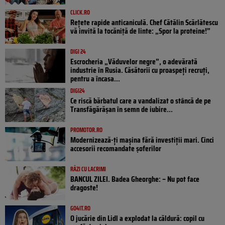
CLICK.RO
Rețete rapide anticaniculă. Chef Cătălin Scărlătescu
vă invită la tocăniță de linte: „Spor la proteine!”
DIGI 24
Escrocheria „Văduvelor negre”, o adevărată
industrie în Rusia. Căsătorii cu proaspeți recruți,
pentru a încasa...
DIGI24
Ce riscă bărbatul care a vandalizat o stâncă de pe
Transfăgărășan în semn de iubire...
PROMOTOR.RO
Modernizează-ți mașina fără investiții mari. Cinci
accesorii recomandate șoferilor
RÂZI CU LACRIMI
BANCUL ZILEI. Badea Gheorghe: – Nu pot face
dragoste!
GO4IT.RO
O jucărie din Lidl a explodat la căldură: copil cu