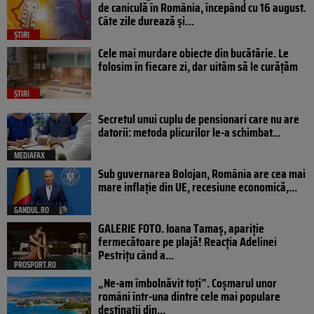
de caniculă în România, începând cu 16 august.
Câte zile durează și…
ȘTIRI
Cele mai murdare obiecte din bucătărie. Le
folosim în fiecare zi, dar uităm să le curățăm
ȘTIRI
Secretul unui cuplu de pensionari care nu are
datorii: metoda plicurilor le-a schimbat...
MEDIAFAX
Sub guvernarea Bolojan, România are cea mai
mare inflație din UE, recesiune economică,...
GANDUL.RO
GALERIE FOTO. Ioana Tamaş, apariție
fermecătoare pe plajă! Reacția Adelinei
Pestrițu când a...
PROSPORT.RO
„Ne-am îmbolnăvit toți”. Coșmarul unor
români într-una dintre cele mai populare
destinații din...