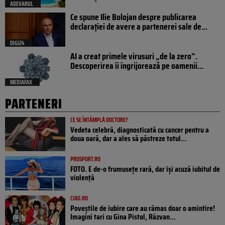
ADEVARUL
Ce spune Ilie Bolojan despre publicarea
declarației de avere a partenerei sale de...
DIGI24
AI a creat primele virusuri „de la zero”.
Descoperirea îi îngrijorează pe oamenii...
MEDIAFAX
PARTENERI
CE SE ÎNTÂMPLĂ DOCTORE?
Vedeta celebră, diagnosticată cu cancer pentru a
doua oară, dar a ales să păstreze totul...
PROSPORT.RO
FOTO. E de-o frumusețe rară, dar își acuză iubitul de
violență
CIAO.RO
Poveştile de iubire care au rămas doar o amintire!
Imagini tari cu Gina Pistol, Răzvan...