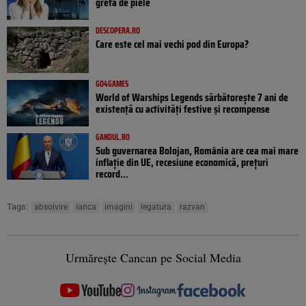
grefă de piele
DESCOPERA.RO
Care este cel mai vechi pod din Europa?
GO4GAMES
World of Warships Legends sărbătorește 7 ani de
existență cu activități festive și recompense
GANDUL.RO
Sub guvernarea Bolojan, România are cea mai mare
inflație din UE, recesiune economică, prețuri
record...
Tags:
absolvire
ianca
imagini
legatura
razvan
Urmărește Cancan pe Social Media