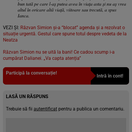
bun tată pe care l-aș putea avea în viața asta și nu aș vrea
altul în oricare altă viață, viitoare sau trecută, a spus
Ianca.
VEZI ȘI:
Răzvan Simion și-a “blocat” agenda și a rezolvat o
situație urgentă. Gestul care spune totul despre vedeta de la
Neatza
Răzvan Simion nu se uită la bani! Ce cadou scump i-a
cumpărat Dalianei. „Va capta atenția”
Participă la conversație!
Intră în cont!
LASĂ UN RĂSPUNS
Trebuie să fii
autentificat
pentru a publica un comentariu.