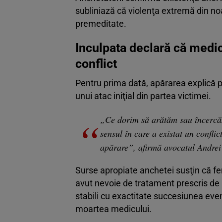
subliniază că violenţa extremă din noa
premeditate.
Inculpata declară că medicu
conflict
Pentru prima dată, apărarea explică pu
unui atac iniţial din partea victimei.
„Ce dorim să arătăm sau încercăm
sensul în care a existat un conflic
apărare”, afirmă avocatul Andre
Surse apropiate anchetei susţin că feme
avut nevoie de tratament prescris de m
stabili cu exactitate succesiunea eve
moartea medicului.