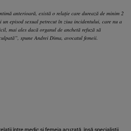
 intimă anterioară, există o relație care durează de minim 2
 și un episod sexual petrecut în ziua incidentului, care nu a
icil, mai ales dacă organul de anchetă refuză să
culpată”, spune Andrei Dima, avocatul femeii.
laţii între medic şi femeia acuzată, însă specialiştii