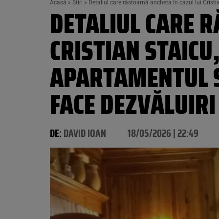
Acasă
»
Știri
»
Detaliul care răstoarnă ancheta în cazul lui Crist
DETALIUL CARE R
CRISTIAN STAICU
APARTAMENTUL SĂ
FACE DEZVĂLUIRI
DE:
DAVID IOAN
18/05/2026 | 22:49