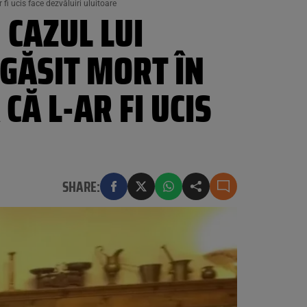
fi ucis face dezvăluiri uluitoare
 CAZUL LUI
 GĂSIT MORT ÎN
Ă L-AR FI UCIS
SHARE: