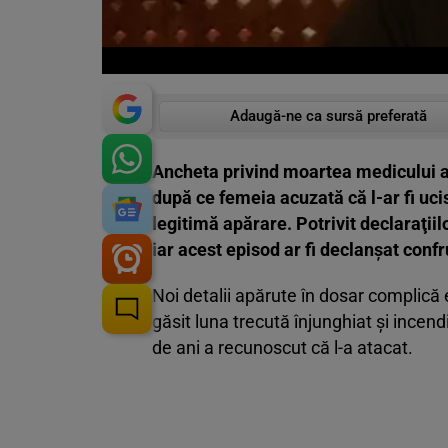
Adaugă-ne ca sursă preferată
Ancheta privind moartea medicului an
după ce femeia acuzată că l-ar fi ucis
legitimă apărare. Potrivit declaraţiil
iar acest episod ar fi declanşat conf
Noi detalii apărute în dosar complică 
găsit luna trecută înjunghiat şi incen
de ani a recunoscut că l-a atacat.