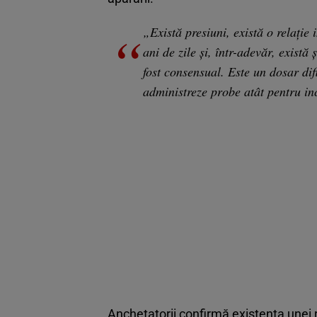
„Există presiuni, există o relație
ani de zile și, într-adevăr, există
fost consensual. Este un dosar dif
administreze probe atât pentru in
Anchetatorii confirmă existenţa unei re