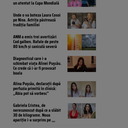
un atentat la Cupa Mondială
Unde o va boteza Laura Cosoi
pe Nina. Actrița păstrează
tradiția familiei
ANM a emis trei avertizări
Cod galben. Rafale de peste
80 km/h și caniculă severă
Diagnosticul care i-a
schimbat viața Alinei Pușcău.
Ce crede că i-ar fi provocat
boala
Alina Pușcău, declarații după
perfuzia primită în clinică:
„Abia pot să vorbesc”
Gabriela Cristea, de
nerecunoscut după ce a slăbit
30 de kilograme. Noua
apariție i-a surprins pe
...