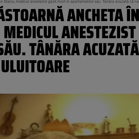
ian Staicu, medicul anestezist găsit mort în apartamentul său. Tânăra acuzată că l-ar 
ĂSTOARNĂ ANCHETA ÎN
, MEDICUL ANESTEZIST
U. TÂNĂRA ACUZATĂ C
 ULUITOARE