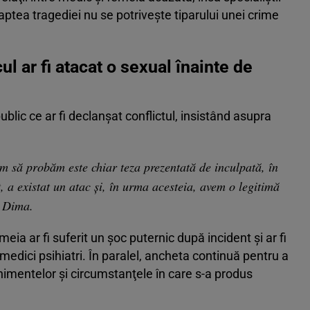
ptea tragediei nu se potriveşte tiparului unei crime
l ar fi atacat o sexual înainte de
blic ce ar fi declanşat conflictul, insistând asupra
 să probăm este chiar teza prezentată de inculpată, în
t, a existat un atac și, în urma acesteia, avem o legitimă
i Dima.
ia ar fi suferit un şoc puternic după incident şi ar fi
edici psihiatri. În paralel, ancheta continuă pentru a
nimentelor şi circumstanţele în care s-a produs