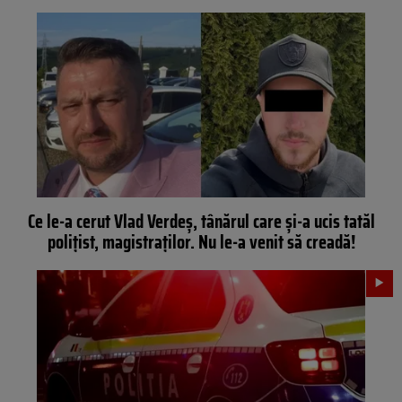
Ce le-a cerut Vlad Verdeș, tânărul care și-a ucis tatăl
polițist, magistraților. Nu le-a venit să creadă!