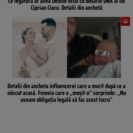
Ce legătură ar avea Denise Rifai cu dosarul DNA al lui
Ciprian Ciucu. Detalii din anchetă
Detalii din ancheta influencerei care a murit după ce a
născut acasă. Femeia care a „moșit-o” surprinde: „Nu
aveam obligația legală să fac acest lucru”