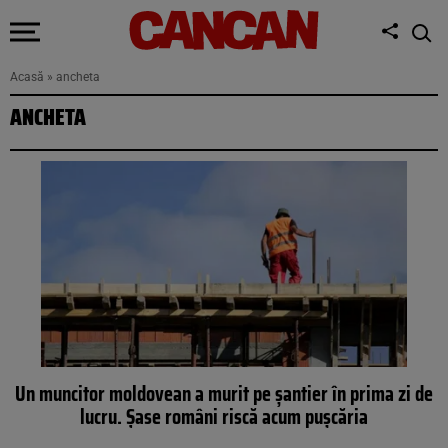
Acasă
»
ancheta
ANCHETA
Un muncitor moldovean a murit pe șantier în prima zi de
lucru. Șase români riscă acum pușcăria