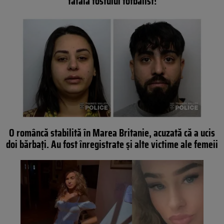
fatală fostului fotbalist!
O româncă stabilită în Marea Britanie, acuzată că a ucis
doi bărbați. Au fost înregistrate și alte victime ale femeii