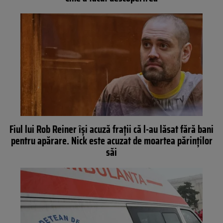
Fiul lui Rob Reiner își acuză frații că l-au lăsat fără bani
pentru apărare. Nick este acuzat de moartea părinților
săi