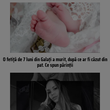
O fetiță de 7 luni din Galați a murit, după ce ar fi căzut din
pat. Ce spun părinții