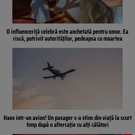
O influenceriță celebră este anchetată pentru omor. Ea
riscă, potrivit autorităților, pedeapsa cu moartea
Haos într-un avion! Un pasager s-a stins din viață la scurt
timp după o altercație cu alți călători