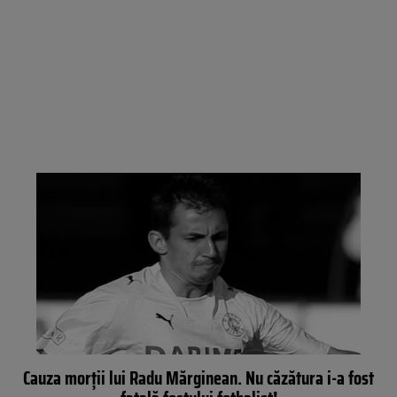
Cauza morții lui Radu Mărginean. Nu căzătura i-a fost