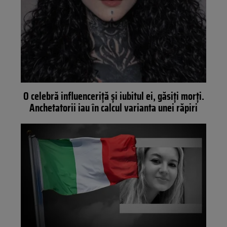
O celebră influenceriță și iubitul ei, găsiți morți.
Anchetatorii iau în calcul varianta unei răpiri