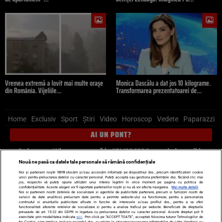
Vremea extremă a lovit mai multe orașe
Monica Dascălu a dat jos 10 kilograme.
din România. Vijeliile…
Transformarea prezentatoarei de…
Home
Exclusiv
Sport
Știri
Video
Horoscop
Vedete
Paparazzi
AI UN PONT?
Scrie-ne pe Whatsapp
, sună la 0741226226 sau trimite mail la
pont@cancan.ro
Nouă ne pasă ca datele tale personale să rămână confidențiale
Noi și partenerii noștri
1019
stocăm și/sau accesăm informații pe dispozitivul dvs., precum identificatorii cookie
unici pentru prelucrarea datelor cu caracter personal. Puteți accepta sau gestiona preferințele dvs. făcând clic mai
Știri interne
Știri externe
Politică
jos, respectiv vă puteți opune utilizării unui interes legitim în orice moment pe pagina cu politica de
confidențialitate. Aceste alegeri vor fi raportate partenerilor noștri și nu vă vor afecta navigarea.
Mai multe detalii
Noi si partenerii nostri (retelele de socializare si agentiile de publicitate partenere, precum si furnizorii nostri de
servicii de date analitice) prelucram date pentru a permite website-ului sa functioneze, pentru a personaliza
Ultimele stiri
Diete
Insula Iubirii
Dictionar de vise
LIFE STYLE
continutul si anunturile publicitare afisate in functie de interesele si/sau profilul dvs., pentru a va oferi
functionalitati aferente retelelor de socializare si pentru a analiza traficul pe website. Beneficiati de drepturile
Horoscop
prevazute de art. 15-22 din GDPR in legatura cu prelucrarea datelor cu caracter personal. Aceste drepturi pot fi
exercitate prin modalitatea indicata
aici
. Prin click pe “ACCEPT TOATE”, acceptati folosirea tuturor Tehnologiilor de
tip Cookie, care implica inclusiv acceptul dvs. cu privire la stocarea/accesarea informatiilor de catre Vendor-ii cu