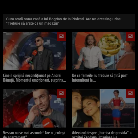
Cum arată noua casă a lui Bogdan de la Ploiești. Are un dressing uriaș:
”Trebuie să arate ca un magazin”
Cine îl sprijină necondiționat pe Andrei
De ce femeile nu trebuie să țină post
Bănuță. Momentul emoționant, surprins…
intermitent la…
Vescan nu se mai ascunde! Are o „colegă
Adevărul despre „burtica de gravidă” a
de apartament”…
actriței Zendaya. Imaginea i-a…