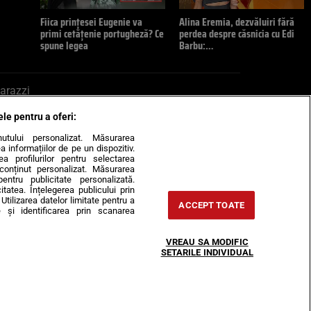
Fiica prințesei Eugenie va
Alina Eremia, dezvăluiri fără
primi cetățenie portugheză? Ce
perdea despre căsnicia cu Edi
spune legea
Barbu:…
arazzi
ele pentru a oferi:
ite mail la pont@cancan.ro
inutului personalizat. Măsurarea
informațiilor de pe un dispozitiv.
rea profilurilor pentru selectarea
e conținut personalizat. Măsurarea
pentru publicitate personalizată.
itatea. Înțelegerea publicului prin
Utilizarea datelor limitate pentru a
ACCEPT TOATE
 și identificarea prin scanarea
Horoscop
VREAU SA MODIFIC
-urile
Despre noi
Contact
SETARILE INDIVIDUAL