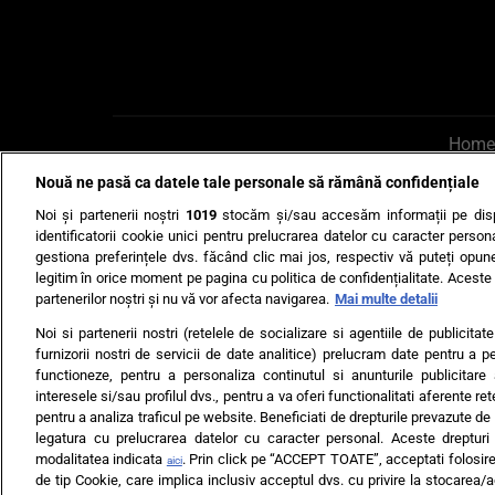
Home
Nouă ne pasă ca datele tale personale să rămână confidențiale
AI UN PONT?
Scrie-ne p
Noi și partenerii noștri
1019
stocăm și/sau accesăm informații pe disp
identificatorii cookie unici pentru prelucrarea datelor cu caracter person
gestiona preferințele dvs. făcând clic mai jos, respectiv vă puteți opune 
legitim în orice moment pe pagina cu politica de confidențialitate. Aceste a
partenerilor noștri și nu vă vor afecta navigarea.
Mai multe detalii
Noi si partenerii nostri (retelele de socializare si agentiile de publicita
Ultimele s
furnizorii nostri de servicii de date analitice) prelucram date pentru a p
functioneze, pentru a personaliza continutul si anunturile publicitare
Echipa editorială
Termeni si
interesele si/sau profilul dvs., pentru a va oferi functionalitati aferente ret
pentru a analiza traficul pe website. Beneficiati de drepturile prevazute de
legatura cu prelucrarea datelor cu caracter personal. Aceste drepturi 
modalitatea indicata
. Prin click pe “ACCEPT TOATE”, acceptati folosire
aici
de tip Cookie, care implica inclusiv acceptul dvs. cu privire la stocarea/