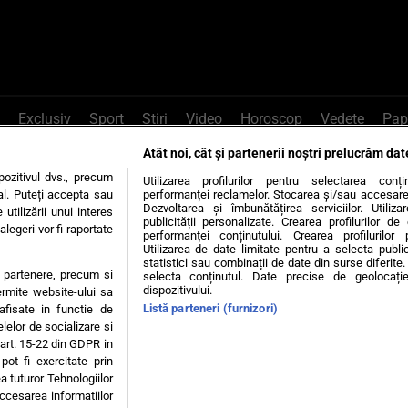
Exclusiv
Sport
Știri
Video
Horoscop
Vedete
Pap
Atât noi, cât și partenerii noștri prelucrăm dat
e Whatsapp
, sună la 0741226226 sau trim
ozitivul dvs., precum
Utilizarea profilurilor pentru selectarea conț
al. Puteți accepta sau
performanței reclamelor. Stocarea și/sau accesarea 
Dezvoltarea și îmbunătățirea serviciilor. Utiliza
utilizării unui interes
publicității personalizate. Crearea profilurilor d
legeri vor fi raportate
Știri interne
Știri externe
Politică
performanței conținutului. Crearea profilurilor 
Utilizarea de date limitate pentru a selecta public
statistici sau combinații de date din surse diferite. 
te partenere, precum si
selecta conținutul. Date precise de geolocație
tiri
Diete
Insula Iubirii
Dictionar de vise
LIFE STYLE
dispozitivului.
ermite website-ului sa
Listă parteneri (furnizori)
 afisate in functie de
 condiții
Politica de confidențialitate
Politica privind Cookie
elelor de socializare si
 art. 15-22 din GDPR in
pot fi exercitate prin
Modifică Setările
a tuturor Tehnologiilor
accesarea informatiilor