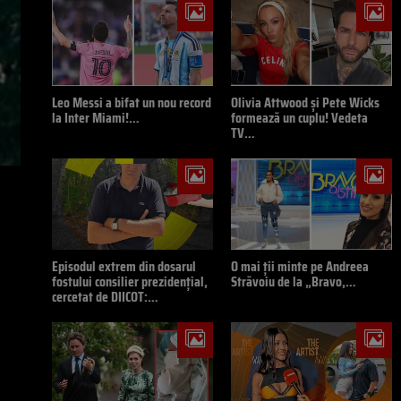
Leo Messi a bifat un nou record
Olivia Attwood și Pete Wicks
la Inter Miami!…
formează un cuplu! Vedeta
TV…
Episodul extrem din dosarul
O mai ții minte pe Andreea
fostului consilier prezidențial,
Străvoiu de la „Bravo,…
cercetat de DIICOT:…