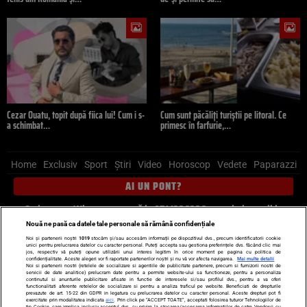
Cezar Ouatu, topit după fiica lui! Cum i s-
Cum sunt păcăliți turiștii pe litoral. Ce
a schimbat…
primesc în farfurie,…
Home
Exclusiv
Sport
Știri
Video
Horoscop
Vedete
Paparazzi
AI UN PONT?
Scrie-ne pe Whatsapp
, sună la 0741226226 sau trimite mail la
pont@cancan.ro
Nouă ne pasă ca datele tale personale să rămână confidențiale
Noi și partenerii noștri
1019
stocăm și/sau accesăm informații pe dispozitivul dvs., precum identificatorii cookie
unici pentru prelucrarea datelor cu caracter personal. Puteți accepta sau gestiona preferințele dvs. făcând clic mai
Știri interne
Știri externe
Politică
jos, respectiv vă puteți opune utilizării unui interes legitim în orice moment pe pagina cu politica de
confidențialitate. Aceste alegeri vor fi raportate partenerilor noștri și nu vă vor afecta navigarea.
Mai multe detalii
Noi si partenerii nostri (retelele de socializare si agentiile de publicitate partenere, precum si furnizorii nostri de
servicii de date analitice) prelucram date pentru a permite website-ului sa functioneze, pentru a personaliza
Ultimele stiri
Diete
Insula Iubirii
Dictionar de vise
LIFE STYLE
continutul si anunturile publicitare afisate in functie de interesele si/sau profilul dvs., pentru a va oferi
functionalitati aferente retelelor de socializare si pentru a analiza traficul pe website. Beneficiati de drepturile
Horoscop
prevazute de art. 15-22 din GDPR in legatura cu prelucrarea datelor cu caracter personal. Aceste drepturi pot fi
exercitate prin modalitatea indicata
aici
. Prin click pe “ACCEPT TOATE”, acceptati folosirea tuturor Tehnologiilor de
tip Cookie, care implica inclusiv acceptul dvs. cu privire la stocarea/accesarea informatiilor de catre Vendor-ii cu