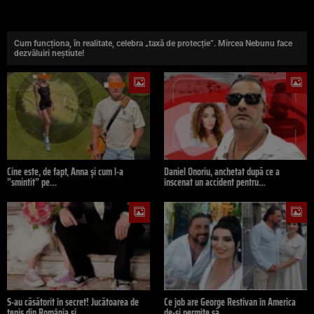
Cum funcționa, în realitate, celebra „taxă de protecție”. Mircea Nebunu face
dezvăluiri neștiute!
Cine este, de fapt, Anna și cum l-a
Daniel Onoriu, anchetat după ce a
”smintit” pe…
înscenat un accident pentru…
S-au căsătorit în secret! Jucătoarea de
Ce job are George Restivan în America
tenis din România și…
de-și permite să…