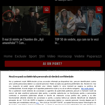
Îl mai ții minte pe Chumlee din „Așii
TOP 50 de vedete, așa cum rar le vezi
amanetului”? Cum…
în…
Home
Exclusiv
Sport
Știri
Video
Horoscop
Vedete
Paparazzi
AI UN PONT?
Scrie-ne pe Whatsapp
, sună la 0741226226 sau trimite mail la
pont@cancan.ro
Nouă ne pasă ca datele tale personale să rămână confidențiale
Noi și partenerii noștri
1019
stocăm și/sau accesăm informații pe dispozitivul dvs., precum identificatorii cookie
unici pentru prelucrarea datelor cu caracter personal. Puteți accepta sau gestiona preferințele dvs. făcând clic mai
Știri interne
Știri externe
Politică
jos, respectiv vă puteți opune utilizării unui interes legitim în orice moment pe pagina cu politica de
confidențialitate. Aceste alegeri vor fi raportate partenerilor noștri și nu vă vor afecta navigarea.
Mai multe detalii
Noi si partenerii nostri (retelele de socializare si agentiile de publicitate partenere, precum si furnizorii nostri de
servicii de date analitice) prelucram date pentru a permite website-ului sa functioneze, pentru a personaliza
Ultimele stiri
Diete
Insula Iubirii
Dictionar de vise
LIFE STYLE
continutul si anunturile publicitare afisate in functie de interesele si/sau profilul dvs., pentru a va oferi
functionalitati aferente retelelor de socializare si pentru a analiza traficul pe website. Beneficiati de drepturile
Horoscop
prevazute de art. 15-22 din GDPR in legatura cu prelucrarea datelor cu caracter personal. Aceste drepturi pot fi
exercitate prin modalitatea indicata
aici
. Prin click pe “ACCEPT TOATE”, acceptati folosirea tuturor Tehnologiilor de
tip Cookie, care implica inclusiv acceptul dvs. cu privire la stocarea/accesarea informatiilor de catre Vendor-ii cu