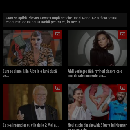
Cum se apără Răzvan Kovacs după criticile Danei Roba. Ce a făcut fostul
concurent de la Insula Iubirii pentru ea, în trecut
Cum se simte Iulia Albu la o lună după
AMI vorbește fără rețineri despre cele
ce…
mai dificile momente din…
Ce s-a întâmplat cu vila de la 2 Mai a…
Noul cuplu din showbiz! Fosta lui Neymar
se iubește de…