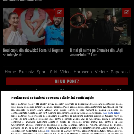
Noul cuplu din showbiz! Fosta lui Neymar
Îl mai ții minte pe Chumlee din „Așii
se iubește de…
amanetului”? Cum…
Home
Exclusiv
Sport
Știri
Video
Horoscop
Vedete
Paparazzi
AI UN PONT?
Scrie-ne pe Whatsapp
, sună la 0741226226 sau trimite mail la
pont@cancan.ro
Nouă ne pasă ca datele tale personale să rămână confidențiale
Noi și partenerii noștri
1019
stocăm și/sau accesăm informații pe dispozitivul dvs., precum identificatorii cookie
unici pentru prelucrarea datelor cu caracter personal. Puteți accepta sau gestiona preferințele dvs. făcând clic mai
Știri interne
Știri externe
Politică
jos, respectiv vă puteți opune utilizării unui interes legitim în orice moment pe pagina cu politica de
confidențialitate. Aceste alegeri vor fi raportate partenerilor noștri și nu vă vor afecta navigarea.
Mai multe detalii
Noi si partenerii nostri (retelele de socializare si agentiile de publicitate partenere, precum si furnizorii nostri de
servicii de date analitice) prelucram date pentru a permite website-ului sa functioneze, pentru a personaliza
Ultimele stiri
Diete
Insula Iubirii
Dictionar de vise
LIFE STYLE
continutul si anunturile publicitare afisate in functie de interesele si/sau profilul dvs., pentru a va oferi
functionalitati aferente retelelor de socializare si pentru a analiza traficul pe website. Beneficiati de drepturile
Horoscop
prevazute de art. 15-22 din GDPR in legatura cu prelucrarea datelor cu caracter personal. Aceste drepturi pot fi
exercitate prin modalitatea indicata
aici
. Prin click pe “ACCEPT TOATE”, acceptati folosirea tuturor Tehnologiilor de
tip Cookie, care implica inclusiv acceptul dvs. cu privire la stocarea/accesarea informatiilor de catre Vendor-ii cu