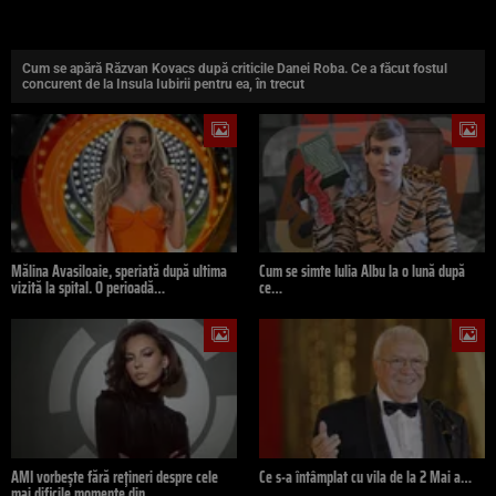
Cum se apără Răzvan Kovacs după criticile Danei Roba. Ce a făcut fostul
concurent de la Insula Iubirii pentru ea, în trecut
Mălina Avasiloaie, speriată după ultima
Cum se simte Iulia Albu la o lună după
vizită la spital. O perioadă…
ce…
AMI vorbește fără rețineri despre cele
Ce s-a întâmplat cu vila de la 2 Mai a…
mai dificile momente din…