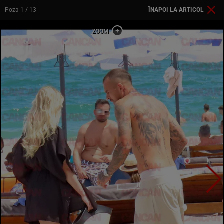
Poza
1
/ 13
ÎNAPOI LA ARTICOL