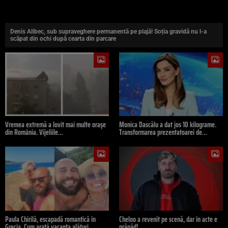
Denis Alibec, sub supraveghere permanentă pe plajă! Soția gravidă nu l-a
scăpat din ochi după cearta din parcare
Vremea extremă a lovit mai multe orașe
Monica Dascălu a dat jos 10 kilograme.
din România. Vijeliile…
Transformarea prezentatoarei de…
Paula Chirilă, escapadă romantică în
Cheloo a revenit pe scenă, dar în acte e
Grecia. Cum arată vacanța alături…
prăpăd!…