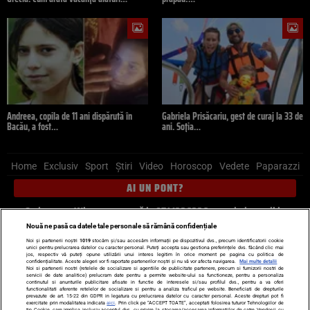
Andreea, copila de 11 ani dispărută în
Gabriela Prisăcariu, gest de curaj la 33 de
Bacău, a fost…
ani. Soția…
Home
Exclusiv
Sport
Știri
Video
Horoscop
Vedete
Paparazzi
AI UN PONT?
Scrie-ne pe Whatsapp
, sună la 0741226226 sau trimite mail la
pont@cancan.ro
Nouă ne pasă ca datele tale personale să rămână confidențiale
Noi și partenerii noștri
1019
stocăm și/sau accesăm informații pe dispozitivul dvs., precum identificatorii cookie
unici pentru prelucrarea datelor cu caracter personal. Puteți accepta sau gestiona preferințele dvs. făcând clic mai
Știri interne
Știri externe
Politică
jos, respectiv vă puteți opune utilizării unui interes legitim în orice moment pe pagina cu politica de
confidențialitate. Aceste alegeri vor fi raportate partenerilor noștri și nu vă vor afecta navigarea.
Mai multe detalii
Noi si partenerii nostri (retelele de socializare si agentiile de publicitate partenere, precum si furnizorii nostri de
servicii de date analitice) prelucram date pentru a permite website-ului sa functioneze, pentru a personaliza
Ultimele stiri
Diete
Insula Iubirii
Dictionar de vise
LIFE STYLE
continutul si anunturile publicitare afisate in functie de interesele si/sau profilul dvs., pentru a va oferi
functionalitati aferente retelelor de socializare si pentru a analiza traficul pe website. Beneficiati de drepturile
Horoscop
prevazute de art. 15-22 din GDPR in legatura cu prelucrarea datelor cu caracter personal. Aceste drepturi pot fi
exercitate prin modalitatea indicata
aici
. Prin click pe “ACCEPT TOATE”, acceptati folosirea tuturor Tehnologiilor de
tip Cookie, care implica inclusiv acceptul dvs. cu privire la stocarea/accesarea informatiilor de catre Vendor-ii cu