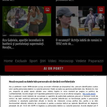
Aza Gabriela, apariție incendiară în
O recunoști? Actrița iubită de români în
bustieră și pantalonași supermulați.
1992 este de…
Horațiu,…
Home
Exclusiv
Sport
Știri
Video
Horoscop
Vedete
Paparazzi
AI UN PONT?
Scrie-ne pe Whatsapp
, sună la 0741226226 sau trimite mail la
pont@cancan.ro
Nouă ne pasă ca datele tale personale să rămână confidențiale
Noi și partenerii noștri
1019
stocăm și/sau accesăm informații pe dispozitivul dvs., precum identificatorii cookie
unici pentru prelucrarea datelor cu caracter personal. Puteți accepta sau gestiona preferințele dvs. făcând clic mai
Știri interne
Știri externe
Politică
jos, respectiv vă puteți opune utilizării unui interes legitim în orice moment pe pagina cu politica de
confidențialitate. Aceste alegeri vor fi raportate partenerilor noștri și nu vă vor afecta navigarea.
Mai multe detalii
Noi si partenerii nostri (retelele de socializare si agentiile de publicitate partenere, precum si furnizorii nostri de
servicii de date analitice) prelucram date pentru a permite website-ului sa functioneze, pentru a personaliza
Ultimele stiri
Diete
Insula Iubirii
Dictionar de vise
LIFE STYLE
continutul si anunturile publicitare afisate in functie de interesele si/sau profilul dvs., pentru a va oferi
functionalitati aferente retelelor de socializare si pentru a analiza traficul pe website. Beneficiati de drepturile
Horoscop
prevazute de art. 15-22 din GDPR in legatura cu prelucrarea datelor cu caracter personal. Aceste drepturi pot fi