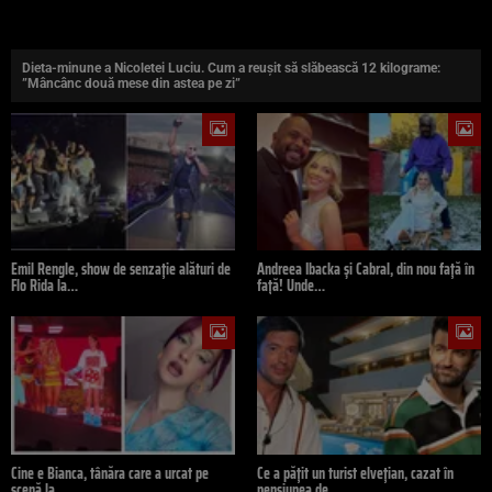
Dieta-minune a Nicoletei Luciu. Cum a reușit să slăbească 12 kilograme:
”Mâncânc două mese din astea pe zi”
Emil Rengle, show de senzație alături de
Andreea Ibacka și Cabral, din nou față în
Flo Rida la…
față! Unde…
Cine e Bianca, tânăra care a urcat pe
Ce a pățit un turist elvețian, cazat în
scenă la…
pensiunea de…