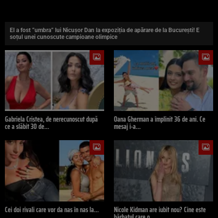
El a fost ”umbra” lui Nicușor Dan la expoziția de apărare de la București! E
soțul unei cunoscute campioane olimpice
Gabriela Cristea, de nerecunoscut după
Oana Gherman a împlinit 36 de ani. Ce
ce a slăbit 30 de…
mesaj i-a…
Cei doi rivali care vor da nas în nas la…
Nicole Kidman are iubit nou? Cine este
bărbatul care o…