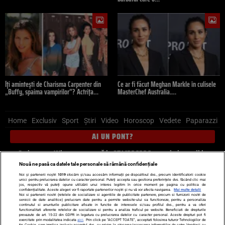
Îți amintești de Charisma Carpenter din
Ce ar fi făcut Meghan Markle în culisele
„Buffy, spaima vampirilor”? Actrița…
MasterChef Australia.…
Home
Exclusiv
Sport
Știri
Video
Horoscop
Vedete
Paparazzi
AI UN PONT?
Scrie-ne pe Whatsapp
, sună la 0741226226 sau trimite mail la
pont@cancan.ro
Nouă ne pasă ca datele tale personale să rămână confidențiale
Noi și partenerii noștri
1019
stocăm și/sau accesăm informații pe dispozitivul dvs., precum identificatorii cookie
unici pentru prelucrarea datelor cu caracter personal. Puteți accepta sau gestiona preferințele dvs. făcând clic mai
Știri interne
Știri externe
Politică
jos, respectiv vă puteți opune utilizării unui interes legitim în orice moment pe pagina cu politica de
confidențialitate. Aceste alegeri vor fi raportate partenerilor noștri și nu vă vor afecta navigarea.
Mai multe detalii
Noi si partenerii nostri (retelele de socializare si agentiile de publicitate partenere, precum si furnizorii nostri de
servicii de date analitice) prelucram date pentru a permite website-ului sa functioneze, pentru a personaliza
Ultimele stiri
Diete
Insula Iubirii
Dictionar de vise
LIFE STYLE
continutul si anunturile publicitare afisate in functie de interesele si/sau profilul dvs., pentru a va oferi
functionalitati aferente retelelor de socializare si pentru a analiza traficul pe website. Beneficiati de drepturile
Horoscop
prevazute de art. 15-22 din GDPR in legatura cu prelucrarea datelor cu caracter personal. Aceste drepturi pot fi
exercitate prin modalitatea indicata
aici
. Prin click pe “ACCEPT TOATE”, acceptati folosirea tuturor Tehnologiilor de
tip Cookie, care implica inclusiv acceptul dvs. cu privire la stocarea/accesarea informatiilor de catre Vendor-ii cu