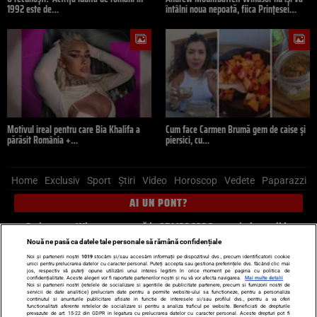
1992 este de…
întâlni noua nepoată, fiica Prințesei…
Motivul ireal pentru care Bia Khalifa a
Cum face Carmen Brumă gem de caise și
părăsit România +…
piersici, cu…
Home
Exclusiv
Sport
Știri
Video
Horoscop
Vedete
Paparazzi
AI UN PONT?
Scrie-ne pe Whatsapp
, sună la 0741226226 sau trimite mail la
pont@cancan.ro
Nouă ne pasă ca datele tale personale să rămână confidențiale
Noi și partenerii noștri
1019
stocăm și/sau accesăm informații pe dispozitivul dvs., precum identificatorii cookie
unici pentru prelucrarea datelor cu caracter personal. Puteți accepta sau gestiona preferințele dvs. făcând clic mai
Știri interne
Știri externe
Politică
jos, respectiv vă puteți opune utilizării unui interes legitim în orice moment pe pagina cu politica de
confidențialitate. Aceste alegeri vor fi raportate partenerilor noștri și nu vă vor afecta navigarea.
Mai multe detalii
Noi si partenerii nostri (retelele de socializare si agentiile de publicitate partenere, precum si furnizorii nostri de
servicii de date analitice) prelucram date pentru a permite website-ului sa functioneze, pentru a personaliza
Ultimele stiri
Diete
Insula Iubirii
Dictionar de vise
LIFE STYLE
continutul si anunturile publicitare afisate in functie de interesele si/sau profilul dvs., pentru a va oferi
functionalitati aferente retelelor de socializare si pentru a analiza traficul pe website. Beneficiati de drepturile
Horoscop
prevazute de art. 15-22 din GDPR in legatura cu prelucrarea datelor cu caracter personal. Aceste drepturi pot fi