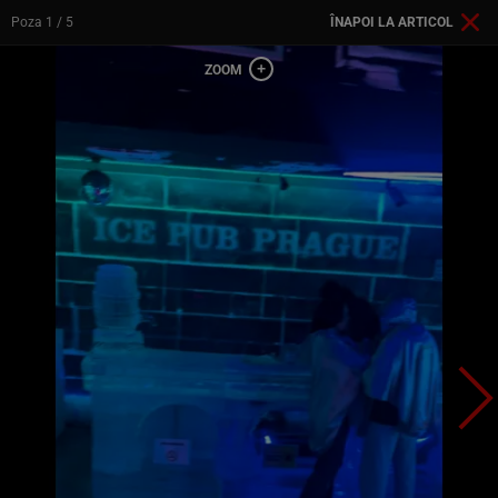
Poza
1
/ 5
ÎNAPOI LA ARTICOL