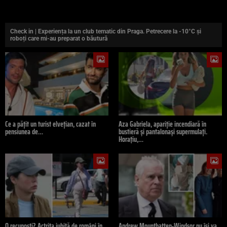
Check in | Experiența la un club tematic din Praga. Petrecere la -10°C și
roboți care mi-au preparat o băutură
Ce a pățit un turist elvețian, cazat în
Aza Gabriela, apariție incendiară în
pensiunea de…
bustieră și pantalonași supermulați.
Horațiu,…
O recunoști? Actrița iubită de români în
Andrew Mountbatten-Windsor nu își va