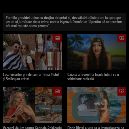
Familia gravidei ucise cu drujba de șeful ei, dezvăluiri sfâșietoare la aproape
un an și jumătate de la crima care a îngrozit România: ”Sperăm să se termine
cât mai repede acest proces”
Casa visurilor prinde contur! Gina Pistol
Daiana a revenit la Insula Iubirii cu o
și Smiley au arătat…
schimbare radicală.…
Vacanță de lux pentru Gabriela Prisăcariu
Florin Ristei a vrut sa o impresioneze pe