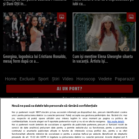
și Dani Oțil în…
iubi cu…
Georgina, logodnica lui Cristiano Ronaldo,
Cum își menține Elena Gheorghe silueta
mesaj ferm după ce a…
în vacanță. Artista își…
Home
Exclusiv
Sport
Știri
Video
Horoscop
Vedete
Paparazzi
AI UN PONT?
Scrie-ne pe Whatsapp
, sună la 0741226226 sau trimite mail la
pont@cancan.ro
Nouă ne pasă ca datele tale personale să rămână confidențiale
Noi și partenerii noștri
1017
stocăm și/sau accesăm informații pe dispozitivul dvs., precum identificatorii cookie
unici pentru prelucrarea datelor cu caracter personal. Puteți accepta sau gestiona preferințele dvs. făcând clic mai
Știri interne
Știri externe
Politică
jos, respectiv vă puteți opune utilizării unui interes legitim în orice moment pe pagina cu politica de
confidențialitate. Aceste alegeri vor fi raportate partenerilor noștri și nu vă vor afecta navigarea.
Mai multe detalii
Noi si partenerii nostri (retelele de socializare si agentiile de publicitate partenere, precum si furnizorii nostri de
servicii de date analitice) prelucram date pentru a permite website-ului sa functioneze, pentru a personaliza
Ultimele stiri
Diete
Insula Iubirii
Dictionar de vise
LIFE STYLE
continutul si anunturile publicitare afisate in functie de interesele si/sau profilul dvs., pentru a va oferi
functionalitati aferente retelelor de socializare si pentru a analiza traficul pe website. Beneficiati de drepturile
Horoscop
prevazute de art. 15-22 din GDPR in legatura cu prelucrarea datelor cu caracter personal. Aceste drepturi pot fi