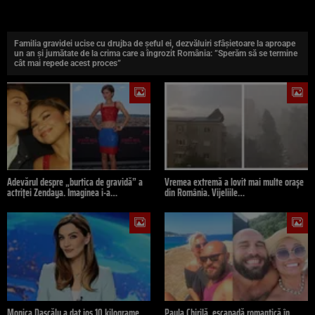
Familia gravidei ucise cu drujba de șeful ei, dezvăluiri sfâșietoare la aproape
un an și jumătate de la crima care a îngrozit România: ”Sperăm să se termine
cât mai repede acest proces”
Adevărul despre „burtica de gravidă” a
Vremea extremă a lovit mai multe orașe
actriței Zendaya. Imaginea i-a…
din România. Vijeliile…
Monica Dascălu a dat jos 10 kilograme.
Paula Chirilă, escapadă romantică în