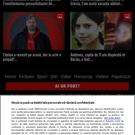
Transformarea prezentatoarei de…
Grecia. Cum arată vacanța alături…
Cheloo a revenit pe scenă, dar în acte e
Andreea, copila de 11 ani dispărută în
prăpăd!…
Bacău, a fost…
Home
Exclusiv
Sport
Știri
Video
Horoscop
Vedete
Paparazzi
AI UN PONT?
Scrie-ne pe Whatsapp
, sună la 0741226226 sau trimite mail la
pont@cancan.ro
Nouă ne pasă ca datele tale personale să rămână confidențiale
Noi și partenerii noștri
1019
stocăm și/sau accesăm informații pe dispozitivul dvs., precum identificatorii cookie
unici pentru prelucrarea datelor cu caracter personal. Puteți accepta sau gestiona preferințele dvs. făcând clic mai
Știri interne
Știri externe
Politică
jos, respectiv vă puteți opune utilizării unui interes legitim în orice moment pe pagina cu politica de
confidențialitate. Aceste alegeri vor fi raportate partenerilor noștri și nu vă vor afecta navigarea.
Mai multe detalii
Noi si partenerii nostri (retelele de socializare si agentiile de publicitate partenere, precum si furnizorii nostri de
servicii de date analitice) prelucram date pentru a permite website-ului sa functioneze, pentru a personaliza
Ultimele stiri
Diete
Insula Iubirii
Dictionar de vise
LIFE STYLE
continutul si anunturile publicitare afisate in functie de interesele si/sau profilul dvs., pentru a va oferi
functionalitati aferente retelelor de socializare si pentru a analiza traficul pe website. Beneficiati de drepturile
Horoscop
prevazute de art. 15-22 din GDPR in legatura cu prelucrarea datelor cu caracter personal. Aceste drepturi pot fi