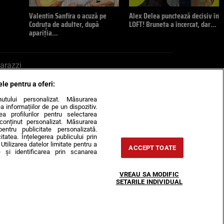
Valentin Sanfira o acuză pe
Alex Delea punctează decisiv în
Codruța de adulter, după
LOFT! Bruneta a încercat, dar…
apariția…
arazzi
ele pentru a oferi:
ite mail la pont@cancan.ro
inutului personalizat. Măsurarea
informațiilor de pe un dispozitiv.
rea profilurilor pentru selectarea
e conținut personalizat. Măsurarea
pentru publicitate personalizată.
itatea. Înțelegerea publicului prin
Utilizarea datelor limitate pentru a
ACCEPT TOATE
 și identificarea prin scanarea
Horoscop
VREAU SA MODIFIC
-urile
Despre noi
Contact
SETARILE INDIVIDUAL