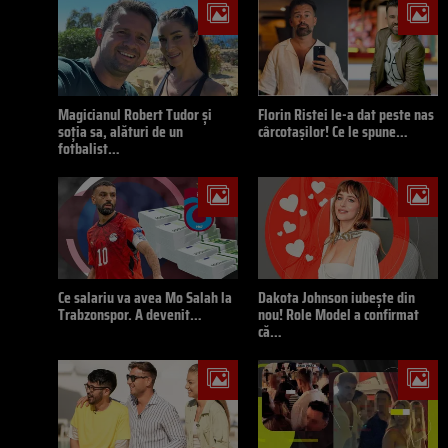
Magicianul Robert Tudor și
Florin Ristei le-a dat peste nas
soția sa, alături de un
cârcotașilor! Ce le spune…
fotbalist…
Ce salariu va avea Mo Salah la
Dakota Johnson iubește din
Trabzonspor. A devenit…
nou! Role Model a confirmat
că…