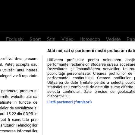
Exclusiv
Sport
Știri
Video
Horoscop
Vedete
Pap
Atât noi, cât și partenerii noștri prelucrăm dat
e Whatsapp
, sună la 0741226226 sau trim
ozitivul dvs., precum
Utilizarea profilurilor pentru selectarea conț
al. Puteți accepta sau
performanței reclamelor. Stocarea și/sau accesarea 
Dezvoltarea și îmbunătățirea serviciilor. Utiliza
utilizării unui interes
publicității personalizate. Crearea profilurilor d
legeri vor fi raportate
Știri interne
Știri externe
Politică
performanței conținutului. Crearea profilurilor 
Utilizarea de date limitate pentru a selecta public
statistici sau combinații de date din surse diferite. 
te partenere, precum si
selecta conținutul. Date precise de geolocație
tiri
Diete
Insula Iubirii
Dictionar de vise
LIFE STYLE
dispozitivului.
ermite website-ului sa
Listă parteneri (furnizori)
 afisate in functie de
 condiții
Politica de confidențialitate
Politica privind Cookie
elelor de socializare si
 art. 15-22 din GDPR in
pot fi exercitate prin
Modifică Setările
a tuturor Tehnologiilor
accesarea informatiilor