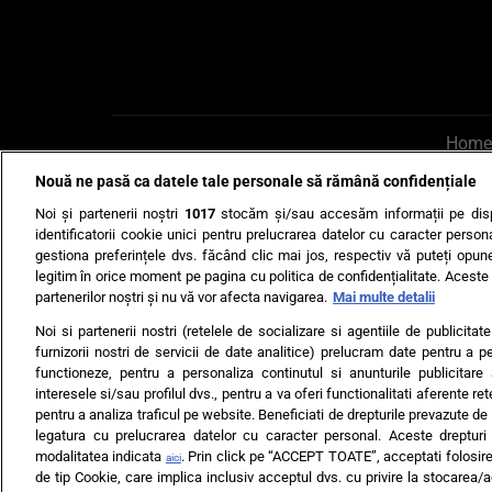
Home
Nouă ne pasă ca datele tale personale să rămână confidențiale
AI UN PONT?
Scrie-ne p
Noi și partenerii noștri
1017
stocăm și/sau accesăm informații pe disp
identificatorii cookie unici pentru prelucrarea datelor cu caracter person
gestiona preferințele dvs. făcând clic mai jos, respectiv vă puteți opune 
legitim în orice moment pe pagina cu politica de confidențialitate. Aceste a
partenerilor noștri și nu vă vor afecta navigarea.
Mai multe detalii
Noi si partenerii nostri (retelele de socializare si agentiile de publicita
Ultimele s
furnizorii nostri de servicii de date analitice) prelucram date pentru a p
functioneze, pentru a personaliza continutul si anunturile publicitare
Echipa editorială
Termeni si
interesele si/sau profilul dvs., pentru a va oferi functionalitati aferente ret
pentru a analiza traficul pe website. Beneficiati de drepturile prevazute de
legatura cu prelucrarea datelor cu caracter personal. Aceste drepturi 
modalitatea indicata
. Prin click pe “ACCEPT TOATE”, acceptati folosire
aici
de tip Cookie, care implica inclusiv acceptul dvs. cu privire la stocarea/