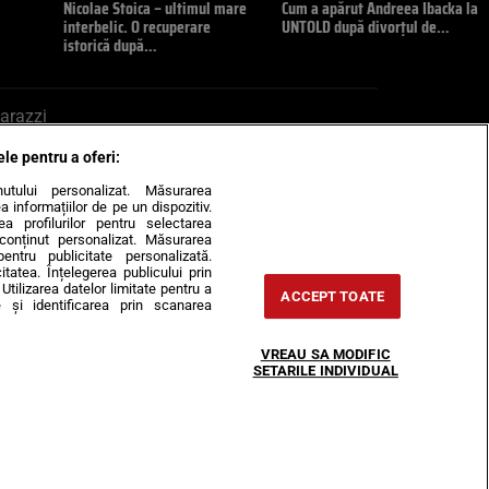
Nicolae Stoica – ultimul mare
Cum a apărut Andreea Ibacka la
interbelic. O recuperare
UNTOLD după divorțul de…
istorică după…
arazzi
ele pentru a oferi:
ite mail la pont@cancan.ro
inutului personalizat. Măsurarea
informațiilor de pe un dispozitiv.
rea profilurilor pentru selectarea
e conținut personalizat. Măsurarea
pentru publicitate personalizată.
itatea. Înțelegerea publicului prin
Utilizarea datelor limitate pentru a
ACCEPT TOATE
 și identificarea prin scanarea
Horoscop
VREAU SA MODIFIC
-urile
Despre noi
Contact
SETARILE INDIVIDUAL