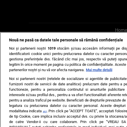
Home
Nouă ne pasă ca datele tale personale să rămână confidențiale
AI UN PONT?
Scrie-ne p
Noi și partenerii noștri
1019
stocăm și/sau accesăm informații pe disp
identificatorii cookie unici pentru prelucrarea datelor cu caracter person
gestiona preferințele dvs. făcând clic mai jos, respectiv vă puteți opune 
legitim în orice moment pe pagina cu politica de confidențialitate. Aceste a
partenerilor noștri și nu vă vor afecta navigarea.
Mai multe detalii
Noi si partenerii nostri (retelele de socializare si agentiile de publicita
Ultimele s
furnizorii nostri de servicii de date analitice) prelucram date pentru a p
functioneze, pentru a personaliza continutul si anunturile publicitare
Echipa editorială
Termeni si
interesele si/sau profilul dvs., pentru a va oferi functionalitati aferente ret
pentru a analiza traficul pe website. Beneficiati de drepturile prevazute de
legatura cu prelucrarea datelor cu caracter personal. Aceste drepturi 
modalitatea indicata
. Prin click pe “ACCEPT TOATE”, acceptati folosire
aici
de tip Cookie, care implica inclusiv acceptul dvs. cu privire la stocarea/
de catre Vendor-ii cu care colaboram. Prin click pe “VREAU S