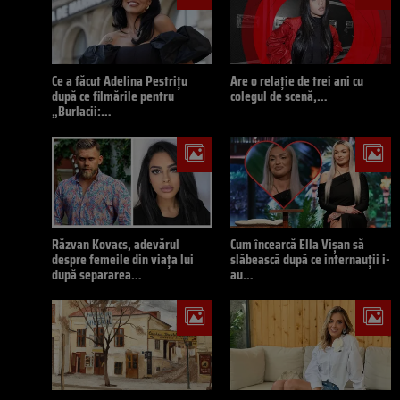
Ce a făcut Adelina Pestrițu
Are o relație de trei ani cu
după ce filmările pentru
colegul de scenă,…
„Burlacii:…
Răzvan Kovacs, adevărul
Cum încearcă Ella Vișan să
despre femeile din viața lui
slăbească după ce internauții i-
după separarea…
au…