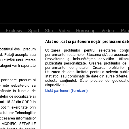
Exclusiv
Sport
Știri
Video
Horoscop
Vedete
Pap
Atât noi, cât și partenerii noștri prelucrăm dat
e Whatsapp
, sună la 0741226226 sau trim
ozitivul dvs., precum
Utilizarea profilurilor pentru selectarea conț
al. Puteți accepta sau
performanței reclamelor. Stocarea și/sau accesarea 
Dezvoltarea și îmbunătățirea serviciilor. Utiliza
utilizării unui interes
publicității personalizate. Crearea profilurilor d
legeri vor fi raportate
Știri interne
Știri externe
Politică
performanței conținutului. Crearea profilurilor 
Utilizarea de date limitate pentru a selecta public
statistici sau combinații de date din surse diferite. 
te partenere, precum si
selecta conținutul. Date precise de geolocație
tiri
Diete
Insula Iubirii
Dictionar de vise
LIFE STYLE
dispozitivului.
ermite website-ului sa
Listă parteneri (furnizori)
 afisate in functie de
 condiții
Politica de confidențialitate
Politica privind Cookie
elelor de socializare si
 art. 15-22 din GDPR in
pot fi exercitate prin
Modifică Setările
a tuturor Tehnologiilor
accesarea informatiilor
A MODIFIC SETARILE
© 2026 - Toate drepturile rezervate