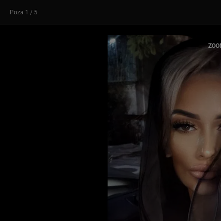
Poza
1
/ 5