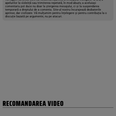
apelurilor la violență sau trimiterea repetată, în mod abuziv, a aceluiași
comentariu pot duce nu doar la ștergerea mesajului, ci și la suspendarea
temporară a dreptului de a comenta. Site-ul nostru încurajează dezbaterile
aprinse, dar civilizate. Vă mulțumim pentru înțelegere și pentru contribuția la o
discuție bazată pe argumente, nu pe atacuri.
RECOMANDAREA VIDEO