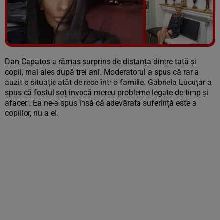
Vezi galeria foto
5 poze
Dan Capatos a rămas surprins de distanța dintre tată și
copii, mai ales după trei ani. Moderatorul a spus că rar a
auzit o situație atât de rece într-o familie. Gabriela Lucuțar a
spus că fostul soț invocă mereu probleme legate de timp și
afaceri. Ea ne-a spus însă că adevărata suferință este a
copiilor, nu a ei.