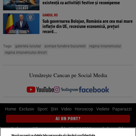
existență cu activități festive și recompense
GANDUL.RO
Sub guvernarea Bolojan, România are cea mai mare
inflație din UE, recesiune economică, prețuri
record...
Tags:
gabriela lucutar
pompe funebre bucuresti
regina intunericului
regina intunericului divort
Urmărește Cancan pe Social Media
Home
Exclusiv
Sport
Știri
Video
Horoscop
Vedete
Paparazzi
AI UN PONT?
Scrie-ne pe Whatsapp
, sună la 0741226226 sau trimite mail la
Nouă ne pasă ca datele tale personale să rămână confidențiale