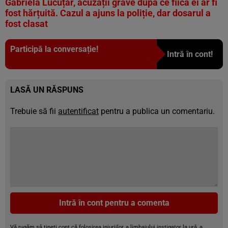
Gabriela Lucuțar, acuzații grave după ce fiica ei ar fi
fost hărțuită. Cazul a ajuns la poliție, dar dosarul a
fost clasat
Participă la conversație!
Intră în cont!
LASĂ UN RĂSPUNS
Trebuie să fii
autentificat
pentru a publica un comentariu.
Intră în cont pentru a comenta
Vă rugăm să țineți cont că folosirea injuriilor, a limbajului instigator la ură, a