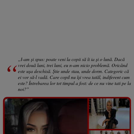
„I-am și spus: poate veni la copii să îi ia și o lună. Dacă
vrei două luni, trei luni, eu n-am nicio problemă. Oricând
este ușa deschisă. Știe unde stau, unde dorm. Categoric că
ei vor să-l vadă. Care copil nu își vrea tatăl, indiferent cum
este? Întrebarea lor tot timpul a fost: de ce nu vine tati pe la
noi?”