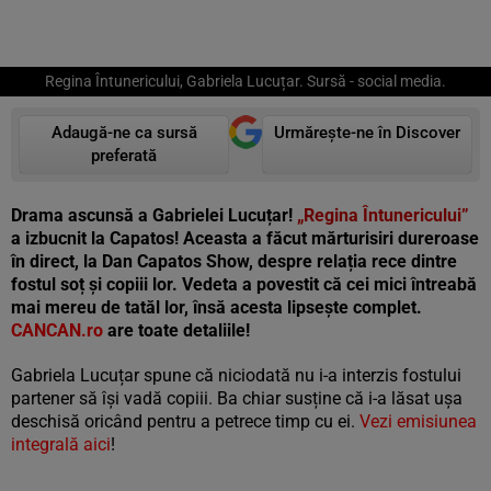
Regina Întunericului, Gabriela Lucuțar. Sursă - social media.
Adaugă-ne ca sursă
Urmărește-ne în Discover
preferată
Drama ascunsă a Gabrielei Lucuțar!
„Regina Întunericului”
a izbucnit la Capatos! Aceasta a făcut mărturisiri dureroase
în direct, la Dan Capatos Show, despre relația rece dintre
fostul soț și copiii lor. Vedeta a povestit că cei mici întreabă
mai mereu de tatăl lor, însă acesta lipsește complet.
CANCAN.ro
are toate detaliile!
Gabriela Lucuțar spune că niciodată nu i-a interzis fostului
partener să își vadă copiii. Ba chiar susține că i-a lăsat ușa
deschisă oricând pentru a petrece timp cu ei.
Vezi emisiunea
integrală aici
!