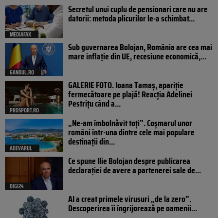
Secretul unui cuplu de pensionari care nu are
datorii: metoda plicurilor le-a schimbat...
MEDIAFAX
Sub guvernarea Bolojan, România are cea mai
mare inflație din UE, recesiune economică,...
GANDUL.RO
GALERIE FOTO. Ioana Tamaş, apariție
fermecătoare pe plajă! Reacția Adelinei
Pestrițu când a...
PROSPORT.RO
„Ne-am îmbolnăvit toți”. Coșmarul unor
români într-una dintre cele mai populare
destinații din...
ADEVARUL
Ce spune Ilie Bolojan despre publicarea
declarației de avere a partenerei sale de...
DIGI24
AI a creat primele virusuri „de la zero”.
Descoperirea îi îngrijorează pe oamenii...