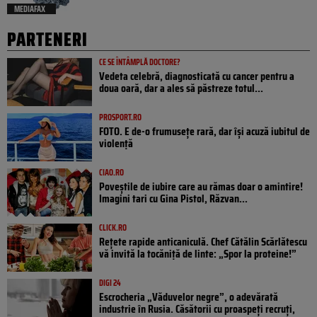
MEDIAFAX
PARTENERI
CE SE ÎNTÂMPLĂ DOCTORE?
Vedeta celebră, diagnosticată cu cancer pentru a
doua oară, dar a ales să păstreze totul...
PROSPORT.RO
FOTO. E de-o frumusețe rară, dar își acuză iubitul de
violență
CIAO.RO
Poveştile de iubire care au rămas doar o amintire!
Imagini tari cu Gina Pistol, Răzvan...
CLICK.RO
Rețete rapide anticaniculă. Chef Cătălin Scărlătescu
vă invită la tocăniță de linte: „Spor la proteine!”
DIGI 24
Escrocheria „Văduvelor negre”, o adevărată
industrie în Rusia. Căsătorii cu proaspeți recruți,