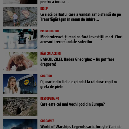
pentru a încasa...
DIGI24
Ce riscă bărbatul care a vandalizat o stâncă de pe
Transfăgărășan în semn de iubire...
PROMOTOR.RO
Modernizează-ți mașina fără investiții mari. Cinci
accesorii recomandate șoferilor
RÂZI CU LACRIMI
BANCUL ZILEI. Badea Gheorghe: – Nu pot face
dragoste!
GO4IT.RO
O jucărie din Lidl a explodat la căldură: copil cu
grefă de piele
DESCOPERA.RO
Care este cel mai vechi pod din Europa?
GO4GAMES
World of Warships Legends sărbătorește 7 ani de