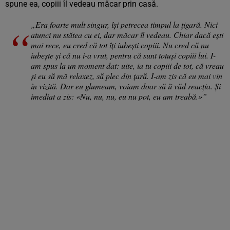
spune ea, copiii îl vedeau măcar prin casă.
„Era foarte mult singur, își petrecea timpul la țigară. Nici
atunci nu stătea cu ei, dar măcar îl vedeau. Chiar dacă ești
mai rece, eu cred că tot îți iubești copiii. Nu cred că nu
iubește și că nu i-a vrut, pentru că sunt totuși copiii lui. I-
am spus la un moment dat: uite, ia tu copiii de tot, că vreau
și eu să mă relaxez, să plec din țară. I-am zis că eu mai vin
în vizită. Dar eu glumeam, voiam doar să îi văd reacția. Și
imediat a zis: «Nu, nu, nu, eu nu pot, eu am treabă.»”