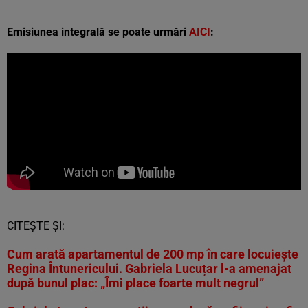
Emisiunea integrală se poate urmări
AICI
:
CITEȘTE ȘI:
Cum arată apartamentul de 200 mp în care locuiește
Regina Întunericului. Gabriela Lucuțar l-a amenajat
după bunul plac: „Îmi place foarte mult negrul”