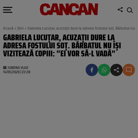
Acasă
»
Știri
»
Gabriela Lucuțar, acuzații dure la adresa fostului soț. Bărbatul nu își
GABRIELA LUCUȚAR, ACUZAȚII DURE LA
ADRESA FOSTULUI SOȚ. BĂRBATUL NU ÎȘI
VIZITEAZĂ COPIII: ”EI VOR SĂ-L VADĂ”
DE:
SIMONA VLAD
14/05/2026 | 22:28