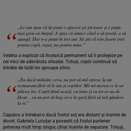
„Le-am spus că își pune o afacere pe picioare și e puțin
mai greu cu timpul. A spus că atunci când o să poată, o să
ajungă. Dar n-a putut în trei ani. Să știi că este foarte trist
pentru copii, repet, nu pentru mine.”
Vedeta a explicat că încearcă permanent să îi protejeze pe
cei mici de adevărata situație. Totuși, copiii continuă să
întrebe de tatăl lor aproape zilnic.
„Eu dacă mănânc ceva, nu pot să mă opresc la un
restaurant fără să le iau și copiilor. Mă uit mereu ce le-ar
plăcea lor. Copiii fiind acasă, cu teme și cu tot ce au de
făcut… eu nu pot să bag ceva în gură fără să mă gândesc
la ei.”
Capatos a întrebat-o dacă fostul soț era distant și înainte de
divorț. Gabriela Lucuțar a povestit că fostul partener
petrecea mult timp singur, chiar înainte de separare. Totuși,