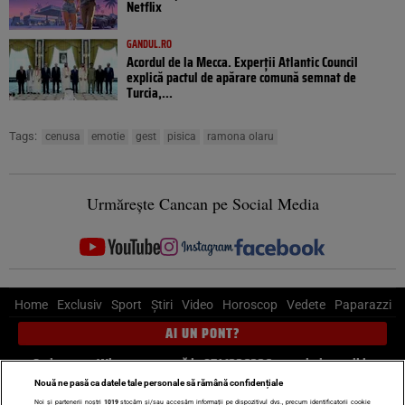
Netflix
GANDUL.RO
Acordul de la Mecca. Experții Atlantic Council
explică pactul de apărare comună semnat de
Turcia,...
Tags:
cenusa
emotie
gest
pisica
ramona olaru
Urmărește Cancan pe Social Media
Home
Exclusiv
Sport
Știri
Video
Horoscop
Vedete
Paparazzi
AI UN PONT?
Scrie-ne pe Whatsapp
, sună la 0741226226 sau trimite mail la
pont@cancan.ro
Nouă ne pasă ca datele tale personale să rămână confidențiale
Noi și partenerii noștri
1019
stocăm și/sau accesăm informații pe dispozitivul dvs., precum identificatorii cookie