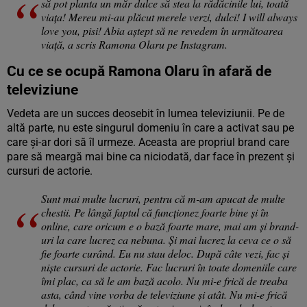
să pot planta un măr dulce să stea la rădăcinile lui, toată
viața! Mereu mi-au plăcut merele verzi, dulci! I will always
love you, pisi! Abia aștept să ne revedem în următoarea
viață, a scris Ramona Olaru pe Instagram.
Cu ce se ocupă Ramona Olaru în afară de
televiziune
Vedeta are un succes deosebit în lumea televiziunii. Pe de
altă parte, nu este singurul domeniu în care a activat sau pe
care și-ar dori să îl urmeze. Aceasta are propriul brand care
pare să meargă mai bine ca niciodată, dar face în prezent și
cursuri de actorie.
Sunt mai multe lucruri, pentru că m-am apucat de multe
chestii. Pe lângă faptul că funcționez foarte bine și în
online, care oricum e o bază foarte mare, mai am și brand-
uri la care lucrez ca nebuna. Și mai lucrez la ceva ce o să
fie foarte curând. Eu nu stau deloc. După câte vezi, fac și
niște cursuri de actorie. Fac lucruri în toate domeniile care
îmi plac, ca să le am bază acolo. Nu mi-e frică de treaba
asta, când vine vorba de televiziune și atât. Nu mi-e frică