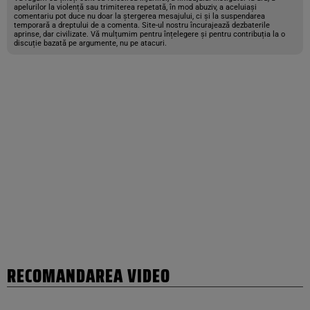
apelurilor la violență sau trimiterea repetată, în mod abuziv, a aceluiași
comentariu pot duce nu doar la ștergerea mesajului, ci și la suspendarea
temporară a dreptului de a comenta. Site-ul nostru încurajează dezbaterile
aprinse, dar civilizate. Vă mulțumim pentru înțelegere și pentru contribuția la o
discuție bazată pe argumente, nu pe atacuri.
RECOMANDAREA VIDEO