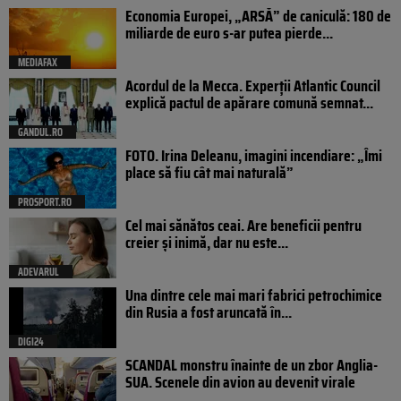
Economia Europei, „ARSĂ” de caniculă: 180 de
miliarde de euro s-ar putea pierde...
MEDIAFAX
Acordul de la Mecca. Experții Atlantic Council
explică pactul de apărare comună semnat...
GANDUL.RO
FOTO. Irina Deleanu, imagini incendiare: „Îmi
place să fiu cât mai naturală”
PROSPORT.RO
Cel mai sănătos ceai. Are beneficii pentru
creier și inimă, dar nu este...
ADEVARUL
Una dintre cele mai mari fabrici petrochimice
din Rusia a fost aruncată în...
DIGI24
SCANDAL monstru înainte de un zbor Anglia-
SUA. Scenele din avion au devenit virale