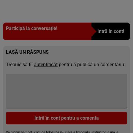
Participă la conversație!
Intră în cont!
LASĂ UN RĂSPUNS
Trebuie să fii
autentificat
pentru a publica un comentariu.
Intră în cont pentru a comenta
Vă rugăm să țineți cont că folosirea injuriilor, a limbajului instigator la ură, a