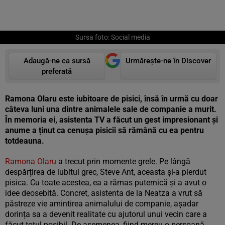
Sursa foto: Social media
Adaugă-ne ca sursă
Urmărește-ne în Discover
preferată
Ramona Olaru este iubitoare de pisici, însă în urmă cu doar
câteva luni una dintre animalele sale de companie a murit.
În memoria ei, asistenta TV a făcut un gest impresionant și
anume a ținut ca cenușa pisicii să rămână cu ea pentru
totdeauna.
Ramona Olaru
a trecut prin momente grele. Pe lângă
despărțirea de iubitul grec, Steve Ant, aceasta și-a pierdut
pisica. Cu toate acestea, ea a rămas puternică și a avut o
idee deosebită. Concret, asistenta de la Neatza a vrut să
păstreze vie amintirea animalului de companie, așadar
dorința sa a devenit realitate cu ajutorul unui vecin care a
făcut totul posibil. De asemenea, fiind mereu o persoană