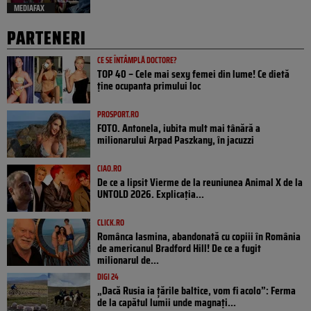
MEDIAFAX
PARTENERI
CE SE ÎNTÂMPLĂ DOCTORE?
TOP 40 – Cele mai sexy femei din lume! Ce dietă
ține ocupanta primului loc
PROSPORT.RO
FOTO. Antonela, iubita mult mai tânără a
milionarului Arpad Paszkany, în jacuzzi
CIAO.RO
De ce a lipsit Vierme de la reuniunea Animal X de la
UNTOLD 2026. Explicația...
CLICK.RO
Românca Iasmina, abandonată cu copiii în România
de americanul Bradford Hill! De ce a fugit
milionarul de...
DIGI 24
„Dacă Rusia ia țările baltice, vom fi acolo”: Ferma
de la capătul lumii unde magnați...