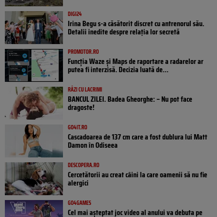
DIGI24
Irina Begu s-a căsătorit discret cu antrenorul său.
Detalii inedite despre relația lor secretă
PROMOTOR.RO
Funcția Waze și Maps de raportare a radarelor ar
putea fi interzisă. Decizia luată de...
RÂZI CU LACRIMI
BANCUL ZILEI. Badea Gheorghe: – Nu pot face
dragoste!
GO4IT.RO
Cascadoarea de 137 cm care a fost dublura lui Matt
Damon în Odiseea
DESCOPERA.RO
Cercetătorii au creat câini la care oamenii să nu fie
alergici
GO4GAMES
Cel mai așteptat joc video al anului va debuta pe