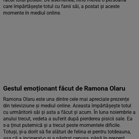
care împărtășește totul cu fanii săi, a postat și aceste
momente în mediul online.
Gestul emoționant făcut de Ramona Olaru
Ramona Olaru este una dintre cele mai apreciate prezențe
din televiziune și mediul online. Aceasta împărtășește totul
cu urmăritorii săi și asta a făcut și acum. În luna noiembrie a
anului trecut, vedeta a suferit după pierderea pisicii sale. Ea
s-a ținut puternică și a trecut peste momentele dificile.
Totuși, și-a dorit să fie alături de felina ei pentru totdeauna,
așa că a incinerat-o și a păstrat cenușa, până în prezent.