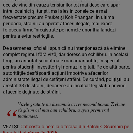
decizie vine din cauza tensiunilor tot mai dese care apar
între localnici și turiști, mai ales în zonele cele mai
frecventate precum Phuket și Koh Phangan. În ultima
perioadă, străinii au operat afaceri ilegale, mai exact
foloseau firme înregistrate pe numele unor thailandezi
pentru a evita restricțiile.
De asemenea, oficialii spun că nu intenționează să elimine
complet regimul fără viză, dar doresc un echilibru. În același
timp, au anunțat și controale mai amănunțite, în special
pentru studenți, investitori și nomazi digitali. Pe de altă parte,
autoritățile desfășoară acțiuni împotriva afacerilor
administrate ilegal de cetățeni străini. De curând, polițiștii au
arestat 33 de străini, deoarece au încălcat legislația privind
afacerile deținute de străini.
Vizele gratuite nu înseamnă acces necondiționat. Trebuie
să găsim cel mai bun echilibru, a spus premierul
thailandez.
VEZI ȘI:
Cât costă o bere la o terasă din Balchik. Scumpiri pe
litoralul bulgăresc în 2026