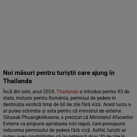
Noi măsuri pentru turiștii care ajung în
Thailanda
Încă din iulie, anul 2024,
Thailanda
a introdus pentru 93 de
state, inclusiv pentru România, permisul de ședere în
destinația exotică timp de 60 de zile fără viză. Acest lucru s-
ar putea schimba și asta pentru că ministrul de externe
Sihasak Phuangketkaeow, a precizat că Ministerul Afacerilor
Externe va propune aprobarea noii reguli, care presupune
reducerea permisului de ședere fără viză. Astfel, turiștii ar
putea avea posibilitatea să își petreacă doar 30 de zile în