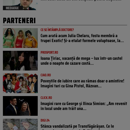
MEDIAFAX
PARTENERI
CE SE ÎNTÂMPLĂ DOCTORE?
Cum arată acum Julia Chelaru, fosta membră a
trupei Exotic! Și-a etalat formele voluptoase, la...
PROSPORT.RO
Ioana Țiriac, vacanță de mega – lux într-un castel
unde o noapte de cazare costă...
CIAO.RO
Poveştile de iubire care au rămas doar o amintire!
Imagini tari cu Gina Pistol, Răzvan...
CLICK.RO
Imagini rare cu George și Ilinca Simion: „Am revenit
în locul unde am trăit una...
DIGI 24
Stânca vandalizată pe Transfăgărășan. Ce le