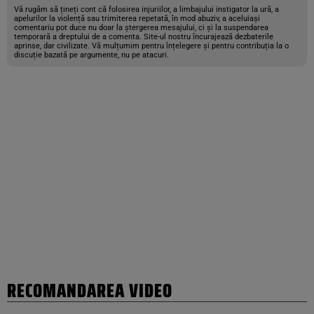
Vă rugăm să țineți cont că folosirea injuriilor, a limbajului instigator la ură, a
apelurilor la violență sau trimiterea repetată, în mod abuziv, a aceluiași
comentariu pot duce nu doar la ștergerea mesajului, ci și la suspendarea
temporară a dreptului de a comenta. Site-ul nostru încurajează dezbaterile
aprinse, dar civilizate. Vă mulțumim pentru înțelegere și pentru contribuția la o
discuție bazată pe argumente, nu pe atacuri.
RECOMANDAREA VIDEO