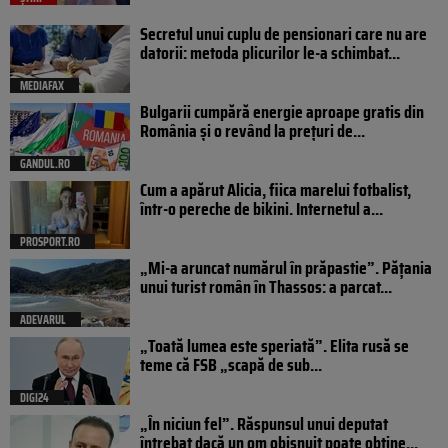
Secretul unui cuplu de pensionari care nu are
datorii: metoda plicurilor le-a schimbat...
MEDIAFAX
Bulgarii cumpără energie aproape gratis din
România și o revând la prețuri de...
GANDUL.RO
Cum a apărut Alicia, fiica marelui fotbalist,
într-o pereche de bikini. Internetul a...
PROSPORT.RO
„Mi-a aruncat numărul în prăpastie”. Pățania
unui turist român în Thassos: a parcat...
ADEVARUL
„Toată lumea este speriată”. Elita rusă se
teme că FSB „scapă de sub...
DIGI24
„În niciun fel”. Răspunsul unui deputat
întrebat dacă un om obișnuit poate obține...