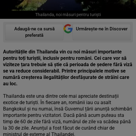
Thailanda, noi măsuri pentru turiști
Adaugă-ne ca sursă
Urmărește-ne în Discover
preferată
Autoritățile din Thailanda vin cu noi măsuri importante
pentru toți turiștii, inclusiv pentru români. Cei care vor să
viziteze țara trebuie să știe că perioada de ședere fără viză
se va reduce considerabil. Printre principalele motive se
numără creșterea ilegalităților desfășurate de străini care
au loc.
Thailanda este una dintre cele mai apreciate destinații
exotice de turiști. În fiecare an, românii iau cu asalt
Bangkokul și nu numai, însă Guvernul țării anunță schimbări
importante pentru vizitatori. Dacă până acum puteau sta
timp de 60 de zile fără viză, numărul de zile va scădea până
la 30 de zile. Anunțul a fost făcut de curând chiar de
ministrul de externe al Thailandei.