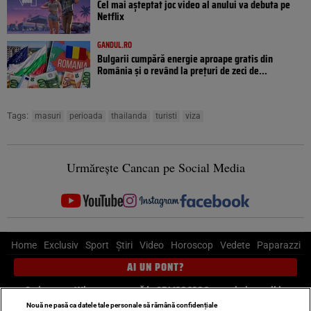
Cel mai așteptat joc video al anului va debuta pe
Netflix
GANDUL.RO
Bulgarii cumpără energie aproape gratis din
România și o revând la prețuri de zeci de...
Tags:
masuri
perioada
thailanda
turisti
viza
Urmărește Cancan pe Social Media
Home
Exclusiv
Sport
Știri
Video
Horoscop
Vedete
Paparazzi
AI UN PONT?
Scrie-ne pe Whatsapp
, sună la 0741226226 sau trimite mail la
pont@cancan.ro
Nouă ne pasă ca datele tale personale să rămână confidențiale