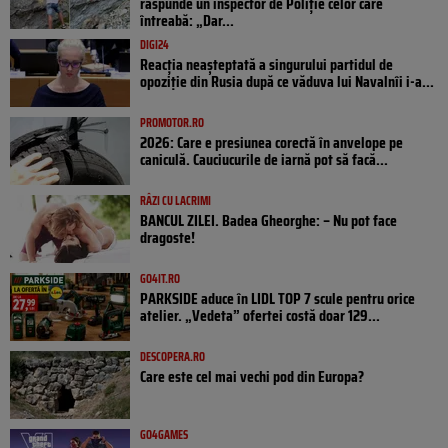
răspunde un inspector de Poliție celor care
întreabă: „Dar...
DIGI24
Reacția neașteptată a singurului partidul de
opoziţie din Rusia după ce văduva lui Navalnîi i-a...
PROMOTOR.RO
2026: Care e presiunea corectă în anvelope pe
caniculă. Cauciucurile de iarnă pot să facă...
RÂZI CU LACRIMI
BANCUL ZILEI. Badea Gheorghe: – Nu pot face
dragoste!
GO4IT.RO
PARKSIDE aduce în LIDL TOP 7 scule pentru orice
atelier. „Vedeta” ofertei costă doar 129...
DESCOPERA.RO
Care este cel mai vechi pod din Europa?
GO4GAMES