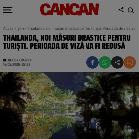
Acasă
»
Știri
»
Thailanda, noi măsuri drastice pentru turiști. Perioada de viză va f
THAILANDA, NOI MĂSURI DRASTICE PENTRU
TURIȘTI. PERIOADA DE VIZĂ VA FI REDUSĂ
DE:
DENISA CRĂCIUN
14/05/2026 | 23:35