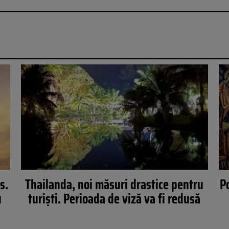
s.
Thailanda, noi măsuri drastice pentru
P
u
turiști. Perioada de viză va fi redusă