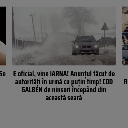
Se
E oficial, vine IARNA! Anunţul făcut de
autorităţi în urmă cu puţin timp! COD
R
GALBEN de ninsori începând din
această seară