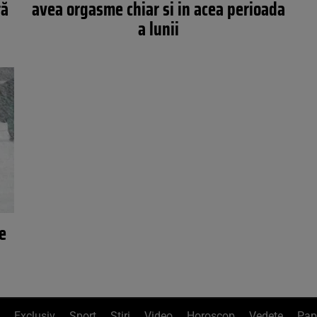
ră
avea orgasme chiar si in acea perioada
a lunii
e
Exclusiv
Sport
Știri
Video
Horoscop
Vedete
Pap