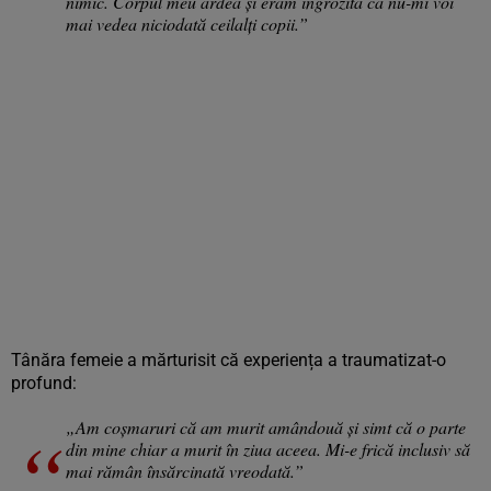
nimic. Corpul meu ardea și eram îngrozită că nu-mi voi
mai vedea niciodată ceilalți copii.”
Tânăra femeie a mărturisit că experiența a traumatizat-o
profund:
„Am coșmaruri că am murit amândouă și simt că o parte
din mine chiar a murit în ziua aceea. Mi-e frică inclusiv să
mai rămân însărcinată vreodată.”