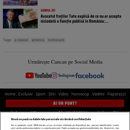
GANDUL.RO
Avocatul fraților Tate explică de ce nu ar accepta
niciodată o funcție publică în România:...
Tags:
a nascut
america
inchisoare
Urmărește Cancan pe Social Media
Home
Exclusiv
Sport
Știri
Video
Horoscop
Vedete
Paparazzi
AI UN PONT?
Scrie-ne pe Whatsapp
, sună la 0741226226 sau trimite mail la
pont@cancan.ro
Nouă ne pasă ca datele tale personale să rămână confidențiale
Noi și partenerii noștri
1019
stocăm și/sau accesăm informații pe dispozitivul dvs., precum identificatorii cookie
unici pentru prelucrarea datelor cu caracter personal. Puteți accepta sau gestiona preferințele dvs. făcând clic mai