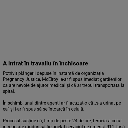
A intrat în travaliu în închisoare
Potrivit plângerii depuse în instanță de organizația
Pregnancy Justice, McElroy le-ar fi spus imediat gardienilor
că are nevoie de ajutor medical și că ar trebui transportată la
spital.
În schimb, unul dintre agenți ar fi acuzat-o că „s-a urinat pe
ea” și i-ar fi spus să se întoarcă în celulă.
Procesul susține că, timp de peste 24 de ore, femeia a cerut
în repetate rânduri să fie apelat serviciul de urgență 911, însă