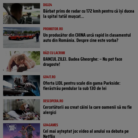
DIGI24
Bărbat prins de radar cu 172 kmh pentru că își ducea
la spital tatăl muşcat...
PROMOTOR.RO
Un producător din CHINA urcă rapid în clasamentul
auto din România. Despre cine este vorba?
RÂZI CU LACRIMI
BANCUL ZILEI. Badea Gheorghe: – Nu pot face
dragoste!
GO4IT.RO
Oferta LIDL pentru scule din gama Parkside:
fierăstrău pendular la sub 130 de lei
DESCOPERA.RO
Cercetătorii au creat câini la care oamenii să nu fie
alergici
GO4GAMES
Cel mai așteptat joc video al anului va debuta pe
Netflix