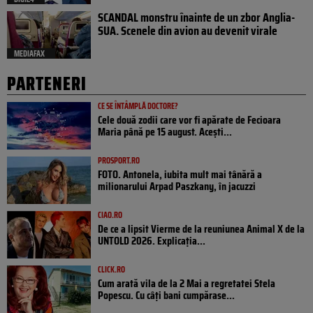
SCANDAL monstru înainte de un zbor Anglia-
SUA. Scenele din avion au devenit virale
MEDIAFAX
PARTENERI
CE SE ÎNTÂMPLĂ DOCTORE?
Cele două zodii care vor fi apărate de Fecioara
Maria până pe 15 august. Acești...
PROSPORT.RO
FOTO. Antonela, iubita mult mai tânără a
milionarului Arpad Paszkany, în jacuzzi
CIAO.RO
De ce a lipsit Vierme de la reuniunea Animal X de la
UNTOLD 2026. Explicația...
CLICK.RO
Cum arată vila de la 2 Mai a regretatei Stela
Popescu. Cu câți bani cumpărase...