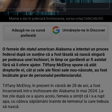
Mama a dat în judecată închisoarea, sursa-colaj CANCAN.RO
Adaugă-ne ca sursă
Urmărește-ne în Discover
preferată
O femeie din statul american Alabama a intentat un proces
federal după ce susține că a fost lăsată să nască singură
pe podeaua unei închisori, în timp ce gardienii ar fi asistat
fără să îi ofere ajutor. Tiffany McElroy spune că atât
drepturile ei, cât și cele ale fiicei sale nou-născute, au fost
încălcate grav de personalul penitenciarului.
Tiffany McElroy, în prezent în vârstă de 28 de ani, a fost
încarcerată într-o închisoare din Alabama în mai 2024. La
trei zile după ce a ajuns acolo, femeia a simțit că i s-a rupt
apa, cu câteva săptămâni înainte de termenul la care trebuia
să nască.