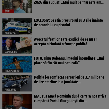
2026 din august: „Mai mult pentru asta am…
ȘTIRI
EXCLUSIV: Ce știa procurorul cu 3 zile înainte
de scandalul cu pistolul
MEDIAFAX
Avocatul fraților Tate explică de ce nu ar
accepta niciodată o funcție publică...
GANDUL.RO
FOTO. Irina Deleanu, imagini incendiare: „Îmi
place să fiu cât mai naturală”
PROSPORT.RO
Poliția i-a confiscat Ferrari-ul de 3,7 milioane
de lire sterline la o jumătate...
ADEVARUL
MAE rus atacă România după ce țara noastră a
cumpărat Portul Giurgiulești din...
DIGI24