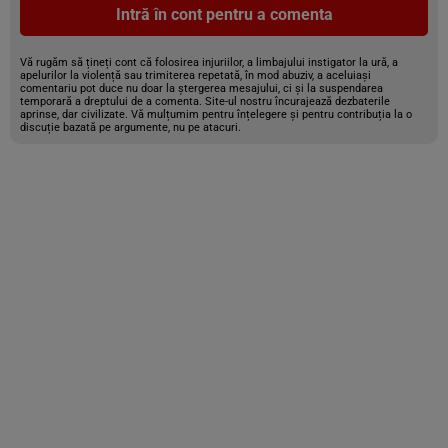
Intră în cont pentru a comenta
Vă rugăm să țineți cont că folosirea injuriilor, a limbajului instigator la ură, a
apelurilor la violență sau trimiterea repetată, în mod abuziv, a aceluiași
comentariu pot duce nu doar la ștergerea mesajului, ci și la suspendarea
temporară a dreptului de a comenta. Site-ul nostru încurajează dezbaterile
aprinse, dar civilizate. Vă mulțumim pentru înțelegere și pentru contribuția la o
discuție bazată pe argumente, nu pe atacuri.