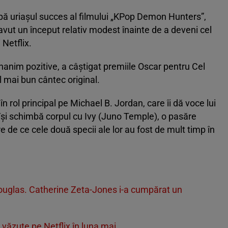
pă uriașul succes al filmului „KPop Demon Hunters”,
 avut un început relativ modest înainte de a deveni cel
 Netflix.
 unanim pozitive, a câștigat premiile Oscar pentru Cel
 mai bun cântec original.
în rol principal pe Michael B. Jordan, care îi dă voce lui
 își schimbă corpul cu Ivy (Juno Temple), o pasăre
e de ce cele două specii ale lor au fost de mult timp în
uglas. Catherine Zeta-Jones i-a cumpărat un
 văzute pe Netflix în luna mai