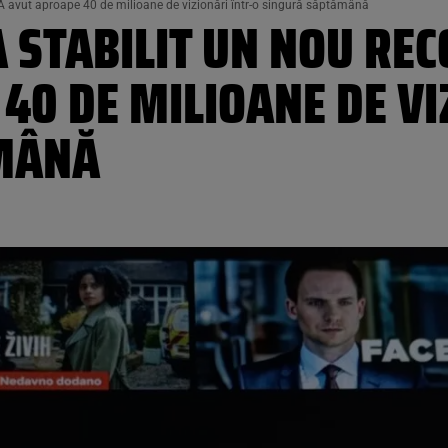
. A avut aproape 40 de milioane de vizionări într-o singură săptămână
 STABILIT UN NOU REC
40 DE MILIOANE DE VI
MÂNĂ