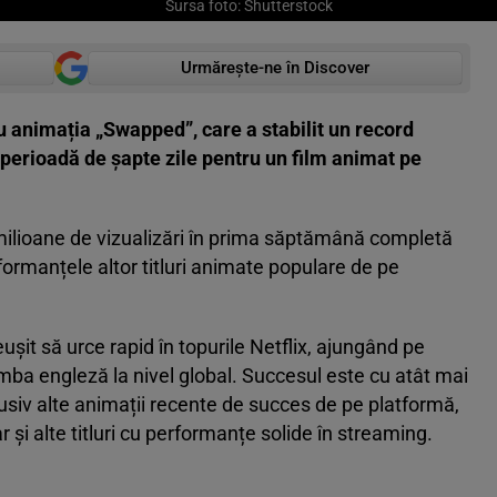
Sursa foto: Shutterstock
Urmărește-ne în Discover
u animația „Swapped”, care a stabilit un record
perioadă de șapte zile pentru un film animat pe
 milioane de vizualizări în prima săptămână completă
ormanțele altor titluri animate populare de pe
șit să urce rapid în topurile Netflix, ajungând pe
limba engleză la nivel global. Succesul este cu atât mai
lusiv alte animații recente de succes de pe platformă,
și alte titluri cu performanțe solide în streaming.