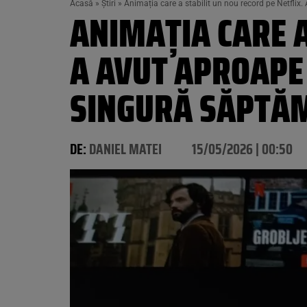
Acasă
»
Știri
»
Animația care a stabilit un nou record pe Netflix
ANIMAȚIA CARE A
A AVUT APROAPE 
SINGURĂ SĂPTĂ
DE:
DANIEL MATEI
15/05/2026 | 00:50