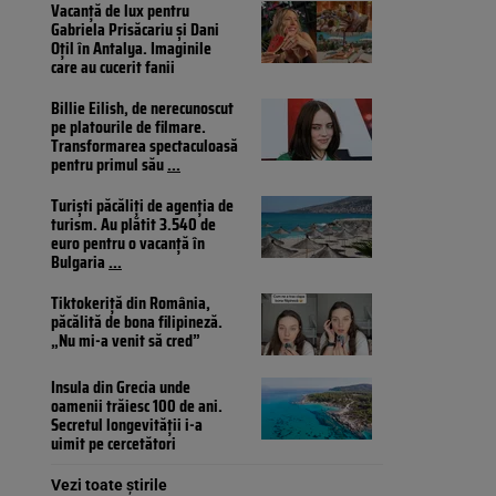
Vacanță de lux pentru
Gabriela Prisăcariu și Dani
Oțil în Antalya. Imaginile
care au cucerit fanii
Billie Eilish, de nerecunoscut
pe platourile de filmare.
Transformarea spectaculoasă
pentru primul său
...
Turiști păcăliți de agenția de
turism. Au plătit 3.540 de
euro pentru o vacanță în
Bulgaria
...
Tiktokeriță din România,
păcălită de bona filipineză.
„Nu mi-a venit să cred”
Insula din Grecia unde
oamenii trăiesc 100 de ani.
Secretul longevității i-a
uimit pe cercetători
Vezi toate știrile