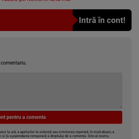
Intră în cont!
 comentariu.
cont pentru a comenta
gator la ură, a apelurilor la violență sau trimiterea repetată, în mod abuziv, a
i și la suspendarea temporară a dreptului de a comenta. Site-ul nostru