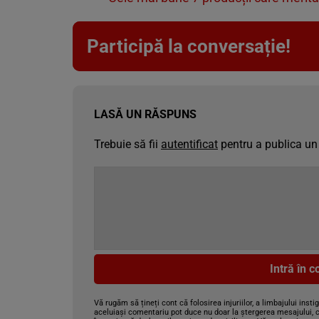
Participă la conversație!
LASĂ UN RĂSPUNS
Trebuie să fii
autentificat
pentru a publica un
Intră în 
Vă rugăm să țineți cont că folosirea injuriilor, a limbajului insti
aceluiași comentariu pot duce nu doar la ștergerea mesajului, c