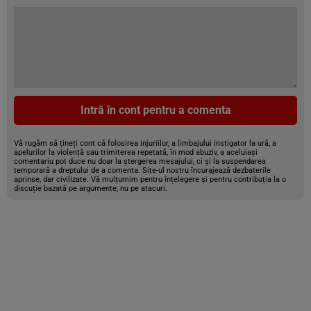
Intră în cont pentru a comenta
Vă rugăm să țineți cont că folosirea injuriilor, a limbajului instigator la ură, a
apelurilor la violență sau trimiterea repetată, în mod abuziv, a aceluiași
comentariu pot duce nu doar la ștergerea mesajului, ci și la suspendarea
temporară a dreptului de a comenta. Site-ul nostru încurajează dezbaterile
aprinse, dar civilizate. Vă mulțumim pentru înțelegere și pentru contribuția la o
discuție bazată pe argumente, nu pe atacuri.