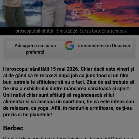
Horoscopul sănătății 15 mai 2026. Sursa foto: Shutterstock
Adaugă-ne ca sursă
Urmărește-ne în Discover
preferată
Horoscopul sănătății 15 mai 2026. Chiar dacă este vineri și
ai de gând să te relaxezi după job cu junk food și un film
bun, astrele te sfătuiesc să nu o faci. Ziua de azi trebuie să
fie una a echilibrului dintre mâncarea sănătoasă și sport.
Unii nativi chiar sunt sfătuiți să regândească stilul
alimentar și să înceapă un sport nou, fie că este intens sau
de relaxare, ca yoga. Află, în rândurile următoare, ce ți-au
prezis și ție planetele!
Berbec
Dacă ai descoperit ce te face fericit azi, bravo ție! Dacă nu ai