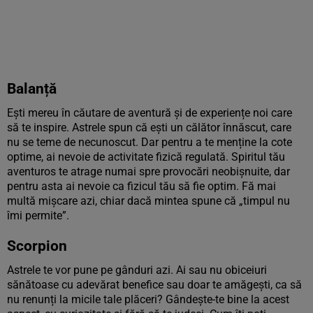
Balanță
Ești mereu în căutare de aventură și de experiențe noi care
să te inspire. Astrele spun că ești un călător înnăscut, care
nu se teme de necunoscut. Dar pentru a te menține la cote
optime, ai nevoie de activitate fizică regulată. Spiritul tău
aventuros te atrage numai spre provocări neobișnuite, dar
pentru asta ai nevoie ca fizicul tău să fie optim. Fă mai
multă mișcare azi, chiar dacă mintea spune că „timpul nu
îmi permite”.
Scorpion
Astrele te vor pune pe gânduri azi. Ai sau nu obiceiuri
sănătoase cu adevărat benefice sau doar te amăgești, ca să
nu renunți la micile tale plăceri? Gândește-te bine la acest