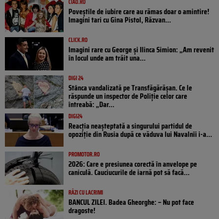
CIAO.RO
Poveştile de iubire care au rămas doar o amintire!
Imagini tari cu Gina Pistol, Răzvan...
CLICK.RO
Imagini rare cu George și Ilinca Simion: „Am revenit
în locul unde am trăit una...
DIGI 24
Stânca vandalizată pe Transfăgărășan. Ce le
răspunde un inspector de Poliție celor care
întreabă: „Dar...
DIGI24
Reacția neașteptată a singurului partidul de
opoziţie din Rusia după ce văduva lui Navalnîi i-a...
PROMOTOR.RO
2026: Care e presiunea corectă în anvelope pe
caniculă. Cauciucurile de iarnă pot să facă...
RÂZI CU LACRIMI
BANCUL ZILEI. Badea Gheorghe: – Nu pot face
dragoste!