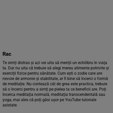
Rac
Te simți distras și azi vei uita să menții un echilibru în viața
ta. Dar nu uita că trebuie să alegi mereu alimente potrivite și
exerciții fizice pentru sănătate. Cum ești o zodie care are
nevoie de armonie și stabilitate, ar fi bine să încerci o formă
de meditație. Nu contează cât de grea este practica, trebuie
să o încerci pentru a simți pe pielea ta ce beneficii are. Poți
încerca meditația normală, meditația transcendentală sau
yoga, mai ales că poți găsi ușor pe YouTube tutoriale
asistate.