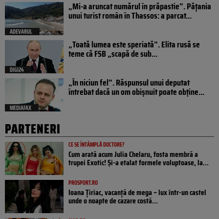
„Mi-a aruncat numărul în prăpastie”. Pățania
unui turist român în Thassos: a parcat...
ADEVARUL
„Toată lumea este speriată”. Elita rusă se
teme că FSB „scapă de sub...
DIGI24
„În niciun fel”. Răspunsul unui deputat
întrebat dacă un om obișnuit poate obține...
MEDIAFAX
PARTENERI
CE SE ÎNTÂMPLĂ DOCTORE?
Cum arată acum Julia Chelaru, fosta membră a
trupei Exotic! Și-a etalat formele voluptoase, la...
PROSPORT.RO
Ioana Țiriac, vacanță de mega – lux într-un castel
unde o noapte de cazare costă...