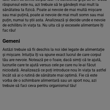
răspunsul este nu, azi trebuie să te gândești mai mult la
sănătatea ta fizică. Poate ai nevoie de mai multă mișcare
sau mai puțină, poate ai nevoie de mai mult somn sau mai
puțin, numai tu știi asta. Analizează și decide unde e nevoie
de echilibru în viața ta. Nu uita că și excesele alimentare îți
fac rău!
Gemeni
Astăzi trebuie să fii deschis la noi idei legate de alimentație
și mișcare. Intuiția îți va spune exact lucrul de care corpul
tău are nevoie. Notează pe o foaie, dacă simți că te ajută,
lucrurile care te ajută versus cele pe care nu le-ai făcut
niciodată. Analizează ce poți introduce nou în viața ta astfel
încât să ai o rutină de sănătate mai optimă. Fie că este
vorba de o schimbare alimentară sau un sport nou, azi
trebuie să faci ceva pentru organismul tău!