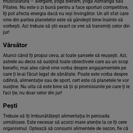
musculatura – alergare, yoga Bikram, yoga Ashtanga sau
Pilates. Nu este o zi bună pentru a face sporturi competitive,
îți pot afecta energia dacă nu ieși învingător. Un alt sfat care
vine din partea planetelor este să gândești bine înainte să
vorbești. Azi trebuie să știi exact ce vrei să transmiți celor din
jur!
Vărsător
Atunci când îți propui ceva, ai toate șansele să reușești. Azi,
astrele au decis să susțină toate obiectivele care au un scop
benefic, mai ales când vine vorba despre angajamentele pe
care ți le-ai făcut legat de sănătate. Poate este vorba despre
odihnă, alimentație sau de sport, cert este că planetele te vor
susține. Nu uita că este bine să ții și promisiunile pe care ți le
faci ție, nu doar celor din jur!
Pești
Trebuie să îți îmbunătățești alimentația în perioada
următoare. Este necesar să acorzi mare atenție la ce îți cere
organismul. Optează să consumi alimentele de sezon, fie că