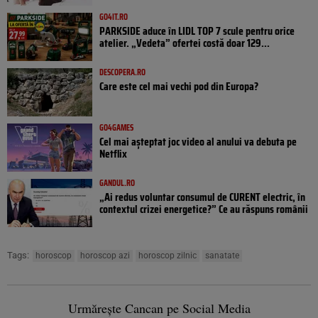
GO4IT.RO
PARKSIDE aduce în LIDL TOP 7 scule pentru orice
atelier. „Vedeta” ofertei costă doar 129...
DESCOPERA.RO
Care este cel mai vechi pod din Europa?
GO4GAMES
Cel mai așteptat joc video al anului va debuta pe
Netflix
GANDUL.RO
„Ai redus voluntar consumul de CURENT electric, în
contextul crizei energetice?” Ce au răspuns românii
Tags:
horoscop
horoscop azi
horoscop zilnic
sanatate
Urmărește Cancan pe Social Media