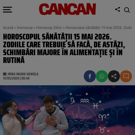
Acasă
»
Horoscop
»
Horoscop Zilnic
»
Horoscopul sănătății 15 mai 2026. Zodiile c
HOROSCOPUL SĂNĂTĂȚII 15 MAI 2026.
ZODIILE CARE TREBUIE SĂ FACĂ, DE ASTĂZI,
SCHIMBĂRI MAJORE ÎN ALIMENTAȚIE ȘI ÎN
RUTINĂ
DE:
IRINA MARIA DANIELA
15/05/2026 | 00:40