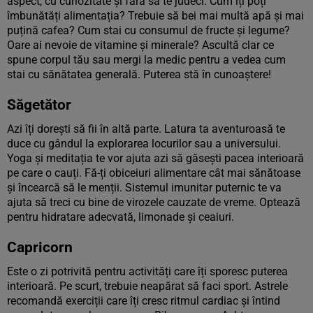
aspect, cu curiozitate și fără să te judeci. Cum îți poți
îmbunătăți alimentația? Trebuie să bei mai multă apă și mai
puțină cafea? Cum stai cu consumul de fructe și legume?
Oare ai nevoie de vitamine și minerale? Ascultă clar ce
spune corpul tău sau mergi la medic pentru a vedea cum
stai cu sănătatea generală. Puterea stă în cunoaștere!
Săgetător
Azi îți dorești să fii în altă parte. Latura ta aventuroasă te
duce cu gândul la explorarea locurilor sau a universului.
Yoga și meditația te vor ajuta azi să găsești pacea interioară
pe care o cauți. Fă-ți obiceiuri alimentare cât mai sănătoase
și încearcă să le menții. Sistemul imunitar puternic te va
ajuta să treci cu bine de virozele cauzate de vreme. Optează
pentru hidratare adecvată, limonade și ceaiuri.
Capricorn
Este o zi potrivită pentru activități care îți sporesc puterea
interioară. Pe scurt, trebuie neapărat să faci sport. Astrele
recomandă exerciții care îți cresc ritmul cardiac și întind