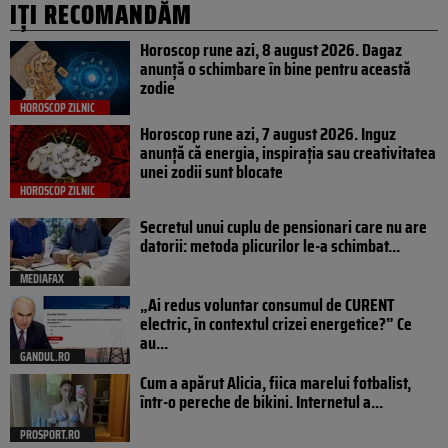
IȚI RECOMANDĂM
Horoscop rune azi, 8 august 2026. Dagaz
anunță o schimbare în bine pentru această
zodie
HOROSCOP ZILNIC
Horoscop rune azi, 7 august 2026. Inguz
anunță că energia, inspirația sau creativitatea
unei zodii sunt blocate
HOROSCOP ZILNIC
Secretul unui cuplu de pensionari care nu are
datorii: metoda plicurilor le-a schimbat...
MEDIAFAX
„Ai redus voluntar consumul de CURENT
electric, în contextul crizei energetice?” Ce
au...
GANDUL.RO
Cum a apărut Alicia, fiica marelui fotbalist,
într-o pereche de bikini. Internetul a...
PROSPORT.RO