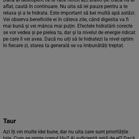
aflat, caută în continuare. Nu uita să iei pauze pentru a te
relaxa și a te hidrata. Este important să bei multă apă astăzi.
Vei observa beneficiile ei în câteva zile, când digestia va fi
mai bună și vei mânca mai puțin. Efectele hidratării corecte
se vor vedea și pe pielea ta, dar și la nivelul de energie ridicat
pe care îl vei avea. Dacă nu uiți să te hidratezi la nivel optim
în fiecare zi, starea ta generală se va îmbunătăți treptat.
Taur
Azi îți vin multe idei bune, dar nu uita care sunt prioritățile
tale. Cum se simte corpul tău? Ai suficientă grijă de el? Dacă