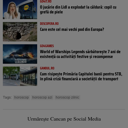
GO4IT.RO
O jucărie din Lidl a explodat la căldură: copil cu
grefă de piele
DESCOPERA.RO
Care este cel mai vechi pod din Europa?
GO4GAMES
World of Warships Legends sărbătorește 7 ani de
existență cu activități festive și recompense
GANDUL.RO
Cum risipește Primăria Capitalei banii pentru STB,
în plină criză financiară a societății de transport
Tags:
horoscop
horoscop azi
horoscop zilnic
Urmărește Cancan pe Social Media