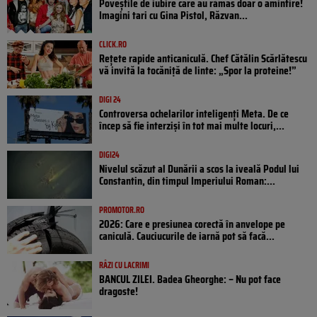
Poveştile de iubire care au rămas doar o amintire!
Imagini tari cu Gina Pistol, Răzvan...
CLICK.RO
Rețete rapide anticaniculă. Chef Cătălin Scărlătescu
vă invită la tocăniță de linte: „Spor la proteine!”
DIGI 24
Controversa ochelarilor inteligenți Meta. De ce
încep să fie interziși în tot mai multe locuri,...
DIGI24
Nivelul scăzut al Dunării a scos la iveală Podul lui
Constantin, din timpul Imperiului Roman:...
PROMOTOR.RO
2026: Care e presiunea corectă în anvelope pe
caniculă. Cauciucurile de iarnă pot să facă...
RÂZI CU LACRIMI
BANCUL ZILEI. Badea Gheorghe: – Nu pot face
dragoste!