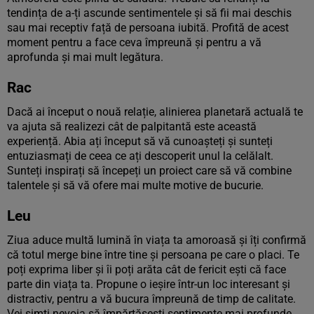
tendința de a-ți ascunde sentimentele și să fii mai deschis
sau mai receptiv față de persoana iubită. Profită de acest
moment pentru a face ceva împreună și pentru a vă
aprofunda și mai mult legătura.
Rac
Dacă ai început o nouă relație, alinierea planetară actuală te
va ajuta să realizezi cât de palpitantă este această
experiență. Abia ați început să vă cunoașteți și sunteți
entuziasmați de ceea ce ați descoperit unul la celălalt.
Sunteți inspirați să începeți un proiect care să vă combine
talentele și să vă ofere mai multe motive de bucurie.
Leu
Ziua aduce multă lumină în viața ta amoroasă și îți confirmă
că totul merge bine între tine și persoana pe care o placi. Te
poți exprima liber și îi poți arăta cât de fericit ești că face
parte din viața ta. Propune o ieșire într-un loc interesant și
distractiv, pentru a vă bucura împreună de timp de calitate.
Vei simți nevoia să împărtășești sentimente mai profunde,