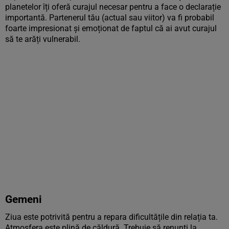
planetelor îți oferă curajul necesar pentru a face o declarație
importantă. Partenerul tău (actual sau viitor) va fi probabil
foarte impresionat și emoționat de faptul că ai avut curajul
să te arăți vulnerabil.
Gemeni
Ziua este potrivită pentru a repara dificultățile din relația ta.
Atmosfera este plină de căldură. Trebuie să renunți la