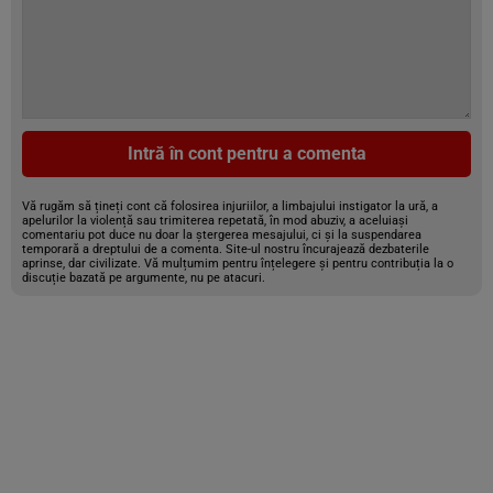
Intră în cont pentru a comenta
Vă rugăm să țineți cont că folosirea injuriilor, a limbajului instigator la ură, a
apelurilor la violență sau trimiterea repetată, în mod abuziv, a aceluiași
comentariu pot duce nu doar la ștergerea mesajului, ci și la suspendarea
temporară a dreptului de a comenta. Site-ul nostru încurajează dezbaterile
aprinse, dar civilizate. Vă mulțumim pentru înțelegere și pentru contribuția la o
discuție bazată pe argumente, nu pe atacuri.