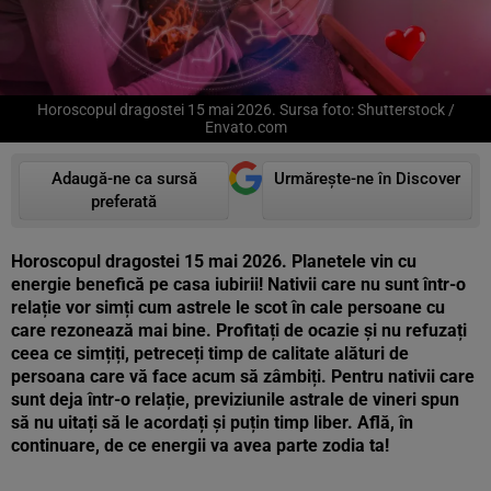
Horoscopul dragostei 15 mai 2026. Sursa foto: Shutterstock /
Envato.com
Adaugă-ne ca sursă
Urmărește-ne în Discover
preferată
Horoscopul dragostei 15 mai 2026. Planetele vin cu
energie benefică pe casa iubirii! Nativii care nu sunt într-o
relație vor simți cum astrele le scot în cale persoane cu
care rezonează mai bine. Profitați de ocazie și nu refuzați
ceea ce simțiți, petreceți timp de calitate alături de
persoana care vă face acum să zâmbiți. Pentru nativii care
sunt deja într-o relație, previziunile astrale de vineri spun
să nu uitați să le acordați și puțin timp liber. Află, în
continuare, de ce energii va avea parte zodia ta!