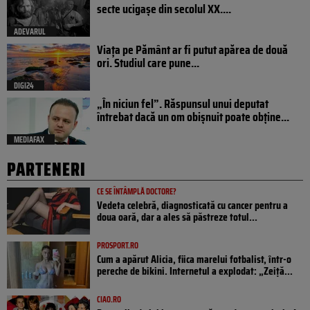
secte ucigașe din secolul XX....
ADEVARUL
Viața pe Pământ ar fi putut apărea de două
ori. Studiul care pune...
DIGI24
„În niciun fel”. Răspunsul unui deputat
întrebat dacă un om obișnuit poate obține...
MEDIAFAX
PARTENERI
CE SE ÎNTÂMPLĂ DOCTORE?
Vedeta celebră, diagnosticată cu cancer pentru a
doua oară, dar a ales să păstreze totul...
PROSPORT.RO
Cum a apărut Alicia, fiica marelui fotbalist, într-o
pereche de bikini. Internetul a explodat: „Zeiță...
CIAO.RO