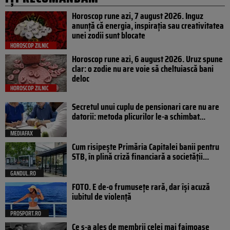
Horoscop rune azi, 7 august 2026. Inguz
anunță că energia, inspirația sau creativitatea
unei zodii sunt blocate
HOROSCOP ZILNIC
Horoscop rune azi, 6 august 2026. Uruz spune
clar: o zodie nu are voie să cheltuiască bani
deloc
HOROSCOP ZILNIC
Secretul unui cuplu de pensionari care nu are
datorii: metoda plicurilor le-a schimbat...
MEDIAFAX
Cum risipește Primăria Capitalei banii pentru
STB, în plină criză financiară a societății...
GANDUL.RO
FOTO. E de-o frumusețe rară, dar își acuză
iubitul de violență
PROSPORT.RO
Ce s-a ales de membrii celei mai faimoase