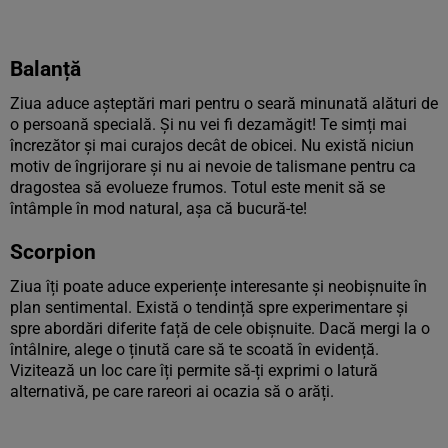
Balanță
Ziua aduce așteptări mari pentru o seară minunată alături de
o persoană specială. Și nu vei fi dezamăgit! Te simți mai
încrezător și mai curajos decât de obicei. Nu există niciun
motiv de îngrijorare și nu ai nevoie de talismane pentru ca
dragostea să evolueze frumos. Totul este menit să se
întâmple în mod natural, așa că bucură-te!
Scorpion
Ziua îți poate aduce experiențe interesante și neobișnuite în
plan sentimental. Există o tendință spre experimentare și
spre abordări diferite față de cele obișnuite. Dacă mergi la o
întâlnire, alege o ținută care să te scoată în evidență.
Vizitează un loc care îți permite să-ți exprimi o latură
alternativă, pe care rareori ai ocazia să o arăți.