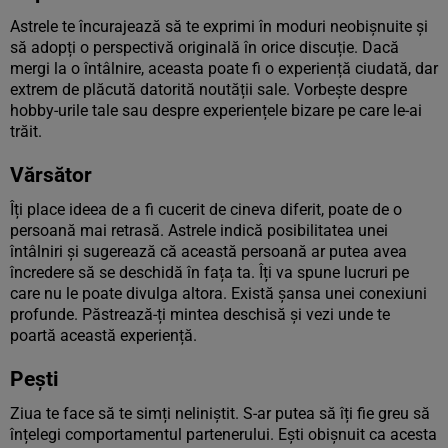
Astrele te încurajează să te exprimi în moduri neobișnuite și
să adopți o perspectivă originală în orice discuție. Dacă
mergi la o întâlnire, aceasta poate fi o experiență ciudată, dar
extrem de plăcută datorită noutății sale. Vorbește despre
hobby-urile tale sau despre experiențele bizare pe care le-ai
trăit.
Vărsător
Îți place ideea de a fi cucerit de cineva diferit, poate de o
persoană mai retrasă. Astrele indică posibilitatea unei
întâlniri și sugerează că această persoană ar putea avea
încredere să se deschidă în fața ta. Îți va spune lucruri pe
care nu le poate divulga altora. Există șansa unei conexiuni
profunde. Păstrează-ți mintea deschisă și vezi unde te
poartă această experiență.
Pești
Ziua te face să te simți neliniștit. S-ar putea să îți fie greu să
înțelegi comportamentul partenerului. Ești obișnuit ca acesta