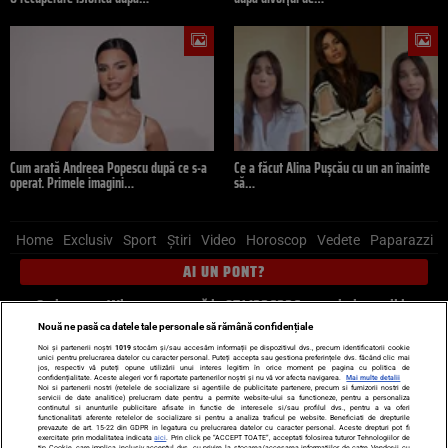
Cum arată Andreea Popescu după ce s-a
Ce a făcut Alina Pușcău cu un an înainte
operat. Primele imagini…
să…
Home
Exclusiv
Sport
Știri
Video
Horoscop
Vedete
Paparazzi
AI UN PONT?
Scrie-ne pe Whatsapp
, sună la 0741226226 sau trimite mail la
pont@cancan.ro
Nouă ne pasă ca datele tale personale să rămână confidențiale
Noi și partenerii noștri
1019
stocăm și/sau accesăm informații pe dispozitivul dvs., precum identificatorii cookie
unici pentru prelucrarea datelor cu caracter personal. Puteți accepta sau gestiona preferințele dvs. făcând clic mai
Știri interne
Știri externe
Politică
jos, respectiv vă puteți opune utilizării unui interes legitim în orice moment pe pagina cu politica de
confidențialitate. Aceste alegeri vor fi raportate partenerilor noștri și nu vă vor afecta navigarea.
Mai multe detalii
Noi si partenerii nostri (retelele de socializare si agentiile de publicitate partenere, precum si furnizorii nostri de
servicii de date analitice) prelucram date pentru a permite website-ului sa functioneze, pentru a personaliza
Ultimele stiri
Diete
Insula Iubirii
Dictionar de vise
LIFE STYLE
continutul si anunturile publicitare afisate in functie de interesele si/sau profilul dvs., pentru a va oferi
functionalitati aferente retelelor de socializare si pentru a analiza traficul pe website. Beneficiati de drepturile
Horoscop
prevazute de art. 15-22 din GDPR in legatura cu prelucrarea datelor cu caracter personal. Aceste drepturi pot fi
exercitate prin modalitatea indicata
aici
. Prin click pe “ACCEPT TOATE”, acceptati folosirea tuturor Tehnologiilor de
tip Cookie, care implica inclusiv acceptul dvs. cu privire la stocarea/accesarea informatiilor de catre Vendor-ii cu