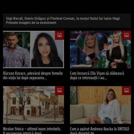
Gigi Becali, Denis Drăguș și Florinel Coman, la moțul fiului lui Ianis Hagi.
Primele imagini de la eveniment
Răzvan Kovacs, adevărul despre femeile
Cum încearcă Ella Vișan să slăbească
din viața lui după separarea…
după ce internauții i-au…
Nicolae Stoica – ultimul mare interbelic.
Cum a apărut Andreea Ibacka la UNTOLD
O recuperare istorică după…
după divorțul de…