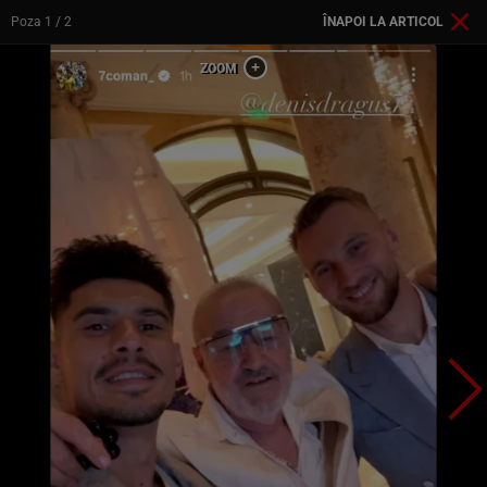
Poza
1
/ 2
ÎNAPOI LA ARTICOL