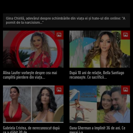
Gina Chirilă, adevărul despre schimbările din viața ei și hate-ul din online: ”A
pornit de la narcisism…”
Alina Laufer vorbește despre cea mai
După 10 ani de relație, Bella Santiago
cumplită pierdere din viața…
recunoaște. Ce sacrificii…
Gabriela Cristea, de nerecunoscut după
Oana Gherman a împlinit 36 de ani. Ce
ce a slăbit 30 de…
mesaj i-a…