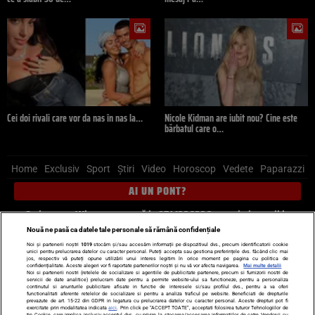
Cei doi rivali care vor da nas în nas la…
Nicole Kidman are iubit nou? Cine este
bărbatul care o…
Home
Exclusiv
Sport
Știri
Video
Horoscop
Vedete
Paparazzi
AI UN PONT?
Scrie-ne pe Whatsapp
, sună la 0741226226 sau trimite mail la
pont@cancan.ro
Nouă ne pasă ca datele tale personale să rămână confidențiale
Noi și partenerii noștri
1019
stocăm și/sau accesăm informații pe dispozitivul dvs., precum identificatorii cookie
unici pentru prelucrarea datelor cu caracter personal. Puteți accepta sau gestiona preferințele dvs. făcând clic mai
Știri interne
Știri externe
Politică
jos, respectiv vă puteți opune utilizării unui interes legitim în orice moment pe pagina cu politica de
confidențialitate. Aceste alegeri vor fi raportate partenerilor noștri și nu vă vor afecta navigarea.
Mai multe detalii
Noi si partenerii nostri (retelele de socializare si agentiile de publicitate partenere, precum si furnizorii nostri de
servicii de date analitice) prelucram date pentru a permite website-ului sa functioneze, pentru a personaliza
Ultimele stiri
Diete
Insula Iubirii
Dictionar de vise
LIFE STYLE
continutul si anunturile publicitare afisate in functie de interesele si/sau profilul dvs., pentru a va oferi
functionalitati aferente retelelor de socializare si pentru a analiza traficul pe website. Beneficiati de drepturile
Horoscop
prevazute de art. 15-22 din GDPR in legatura cu prelucrarea datelor cu caracter personal. Aceste drepturi pot fi
exercitate prin modalitatea indicata
aici
. Prin click pe “ACCEPT TOATE”, acceptati folosirea tuturor Tehnologiilor de
tip Cookie, care implica inclusiv acceptul dvs. cu privire la stocarea/accesarea informatiilor de catre Vendor-ii cu