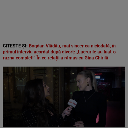
CITEȘTE ȘI:
Bogdan Vlădău, mai sincer ca niciodată, în
primul interviu acordat după divorț: „Lucrurile au luat-o
razna complet!” În ce relații a rămas cu Gina Chirilă