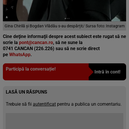
Gina Chirilă și Bogdan Vlădău s-au despărțit/ Sursa foto: Instagram
Cine deţine informaţii despre acest subiect este rugat să ne
scrie la
pont@cancan.ro
, să ne sune la
0741 CANCAN (226.226) sau să ne scrie direct
pe
WhatsApp
.
Participă la conversație!
Intră în cont!
LASĂ UN RĂSPUNS
Trebuie să fii
autentificat
pentru a publica un comentariu.