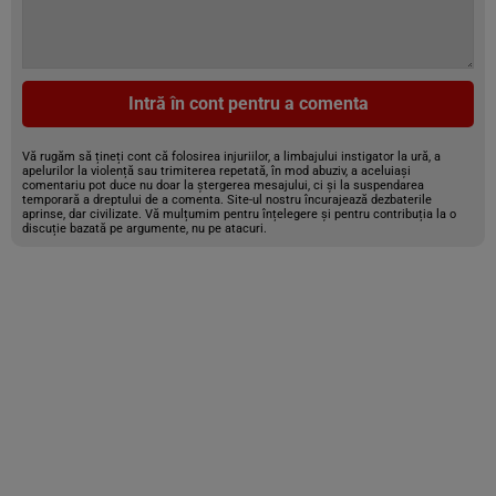
Intră în cont pentru a comenta
Vă rugăm să țineți cont că folosirea injuriilor, a limbajului instigator la ură, a
apelurilor la violență sau trimiterea repetată, în mod abuziv, a aceluiași
comentariu pot duce nu doar la ștergerea mesajului, ci și la suspendarea
temporară a dreptului de a comenta. Site-ul nostru încurajează dezbaterile
aprinse, dar civilizate. Vă mulțumim pentru înțelegere și pentru contribuția la o
discuție bazată pe argumente, nu pe atacuri.