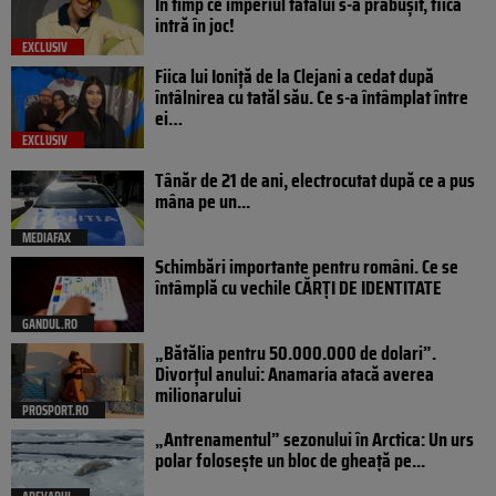
În timp ce imperiul tatălui s-a prăbușit, fiica
intră în joc!
EXCLUSIV
Fiica lui Ioniță de la Clejani a cedat după
întâlnirea cu tatăl său. Ce s-a întâmplat între
ei…
EXCLUSIV
Tânăr de 21 de ani, electrocutat după ce a pus
mâna pe un...
MEDIAFAX
Schimbări importante pentru români. Ce se
întâmplă cu vechile CĂRȚI DE IDENTITATE
GANDUL.RO
„Bătălia pentru 50.000.000 de dolari”.
Divorțul anului: Anamaria atacă averea
milionarului
PROSPORT.RO
„Antrenamentul” sezonului în Arctica: Un urs
polar folosește un bloc de gheață pe...