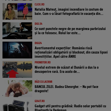
CLICK.RO
Natalia Mateuț, imagini incendiare în costum de
baie. Cum s-a lăsat fotografiată în vacanța din...
DIGI 24
Ce sunt punctele negre de pe marginea parbrizului
și la ce folosesc. Rolul lor este...
DIGI24
Avertismentul experților: România riscă
raționalizări obligatorii și blackout, din cauza lipsei
investițiilor. Apel către ANRE
PROMOTOR.RO
Nivelul extrem de scăzut al Dunării a dus la o
descoperire rară. Era acolo de...
RÂZI CU LACRIMI
BANCUL ZILEI. Badea Gheorghe: – Nu pot face
dragoste!
GO4IT.RO
Gadget util pentru grădină: Radio solar portabil cu
Bluetooth la Dedeman