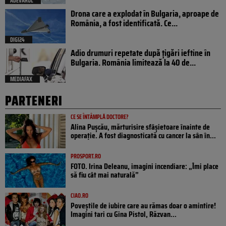
ADEVARUL
Drona care a explodat în Bulgaria, aproape de
România, a fost identificată. Ce...
DIGI24
Adio drumuri repetate după țigări ieftine în
Bulgaria. România limitează la 40 de...
MEDIAFAX
PARTENERI
CE SE ÎNTÂMPLĂ DOCTORE?
Alina Pușcău, mărturisire sfâșietoare înainte de
operație. A fost diagnosticată cu cancer la sân în...
PROSPORT.RO
FOTO. Irina Deleanu, imagini incendiare: „Îmi place
să fiu cât mai naturală”
CIAO.RO
Poveştile de iubire care au rămas doar o amintire!
Imagini tari cu Gina Pistol, Răzvan...