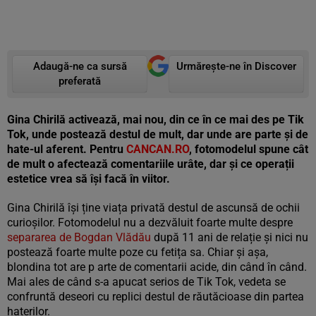
Adaugă-ne ca sursă
Urmărește-ne în Discover
preferată
Gina Chirilă activează, mai nou, din ce în ce mai des pe Tik
Tok, unde postează destul de mult, dar unde are parte și de
hate-ul aferent. Pentru
CANCAN.RO
, fotomodelul spune cât
de mult o afectează comentariile urâte, dar și ce operații
estetice vrea să își facă în viitor.
Gina Chirilă își ține viața privată destul de ascunsă de ochii
curioșilor. Fotomodelul nu a dezvăluit foarte multe despre
separarea de Bogdan Vlădău
după 11 ani de relație și nici nu
postează foarte multe poze cu fetița sa. Chiar și așa,
blondina tot are p arte de comentarii acide, din când în când.
Mai ales de când s-a apucat serios de Tik Tok, vedeta se
confruntă deseori cu replici destul de răutăcioase din partea
haterilor.