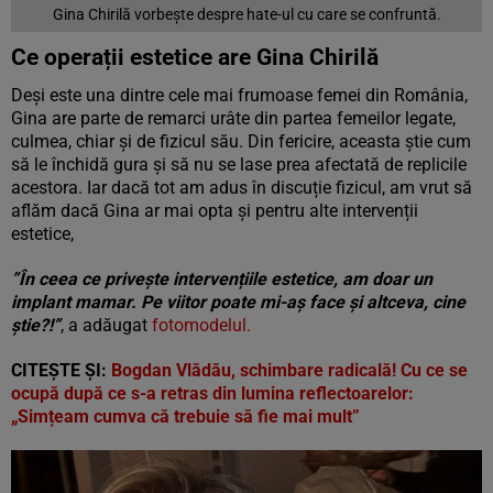
Gina Chirilă vorbește despre hate-ul cu care se confruntă.
Ce operații estetice are Gina Chirilă
Deși este una dintre cele mai frumoase femei din România,
Gina are parte de remarci urâte din partea femeilor legate,
culmea, chiar și de fizicul său. Din fericire, aceasta știe cum
să le închidă gura și să nu se lase prea afectată de replicile
acestora. Iar dacă tot am adus în discuție fizicul, am vrut să
aflăm dacă Gina ar mai opta și pentru alte intervenții
estetice,
”În ceea ce privește intervențiile estetice, am doar un
implant mamar. Pe viitor poate mi-aș face și altceva, cine
știe?!”
, a adăugat
fotomodelul.
CITEȘTE ȘI:
Bogdan Vlădău, schimbare radicală! Cu ce se
ocupă după ce s-a retras din lumina reflectoarelor:
„Simțeam cumva că trebuie să fie mai mult”